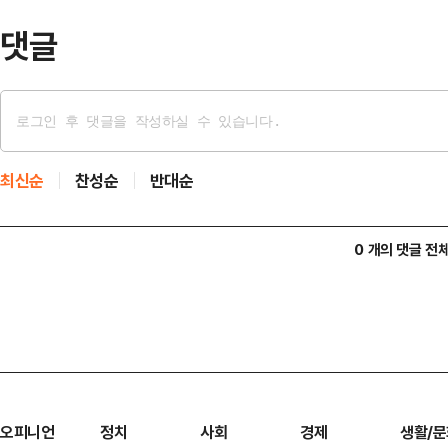
열릴 지역구는 더 늘어날…
댓글
최신순
찬성순
반대순
0 개의 댓글 전
오피니언
정치
사회
경제
생활/문