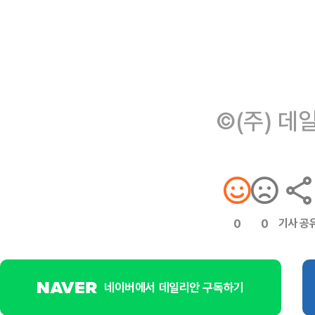
©(주) 데
기사 공
0
0
네이버에서 데일리안 구독하기