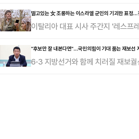
다. '명심'(이재명 대통령의 의중)
르면 한화토탈은 지난 13일 고객사들
이번 조치는 …
있기 때문이다. 다만 구청장 시절 
떨고있는 女 조롱하는 이스라엘 군인의 기괴한 표정…전
공급에 대한 ‘불가항력(Force Ma
이탈리아 대표 시사 주간지 '레스프레소(
이 제기된다. 결국 서울시장 적임자
변이나 전쟁 등 통제 불가능한 상황으
이 국제사회에 큰 충격을 주고 있다.
다는 목소리가 나온다.오세훈 서울시
매자의 법적 …
박했으나 실제로 촬영된 사실이 확인
"후보만 잘 내본다면"…국민의힘이 기대 품는 재보선 
말처럼 '시민이 원하는 것만 하는 시
6·3 지방선거와 함께 치러질 재보궐
(현지시간) 레스프레소는 '학대(L'a
상을 챙기는 일, 지금 당장 필요한 
에 국민의힘 내부에선 일부 지역구에
지에는 요르단강 서안지구에서 이스
도 당연한 가장…
치고 있다. 당내에선 당 지도부와 
핸드폰을 든 채 조롱하듯 웃고 있는 
지역구를 선별해 중도 확장성이 있는
색이 역력하다.표지 하단에는 "서안
데 집중해야 한다는 목소리가 나온다
군인들…
재까지 재보궐선거가 확정된 지역구
평택을 △경기 안산갑 △전북 군산·