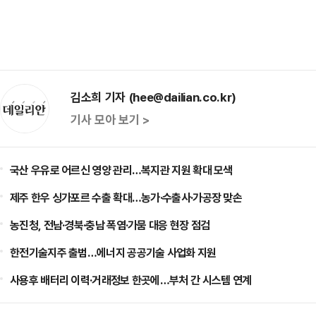
김소희 기자 (hee@dailian.co.kr)
기사 모아 보기 >
국산 우유로 어르신 영양 관리…복지관 지원 확대 모색
제주 한우 싱가포르 수출 확대…농가·수출사·가공장 맞손
농진청, 전남·경북·충남 폭염·가뭄 대응 현장 점검
한전기술지주 출범…에너지 공공기술 사업화 지원
사용후 배터리 이력·거래정보 한곳에…부처 간 시스템 연계