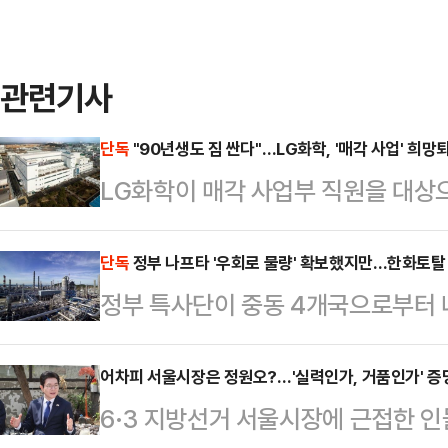
관련기사
단독
"90년생도 짐 싼다"…LG화학, '매각 사업' 희망
LG화학이 매각 사업부 직원을 대상으
필름 사업 매각 이후 한 차례 인력 조
을 상대로 희망퇴직 창구를 열면서 
단독
정부 나프타 '우회로 물량' 확보했지만…한화토탈 
정부 특사단이 중동 4개국으로부터 
다.15일 업계에 따르면 LG화학은 
표한 가운데 한화토탈에너지스(이하 
소재 사업부 내 직원을 대상으로 희
공급 중단을 공식 선언한 것으로 확
어차피 서울시장은 정원오?…'실력인가, 거품인가' 증
대상자에는 1990년대생인 30대도 
6·3 지방선거 서울시장에 근접한 
에 도달하기 전, 기업이 먼저 물리적
차등 지급되며, 90년대생 실무진의