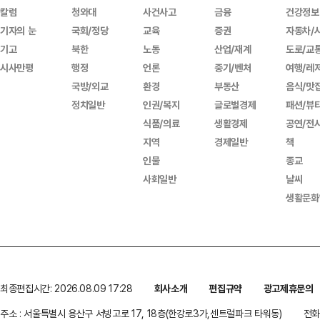
칼럼
청와대
사건사고
금융
건강정보
기자의 눈
국회/정당
교육
증권
자동차/
기고
북한
노동
산업/재계
도로/교
시사만평
행정
언론
중기/벤처
여행/레
국방/외교
환경
부동산
음식/맛
정치일반
인권/복지
글로벌경제
패션/뷰
식품/의료
생활경제
공연/전
지역
경제일반
책
인물
종교
사회일반
날씨
생활문화
최종편집시간: 2026.08.09 17:28
회사소개
편집규약
광고제휴문의
주소 : 서울특별시 용산구 서빙고로 17, 18층(한강로3가,센트럴파크 타워동)
전화 