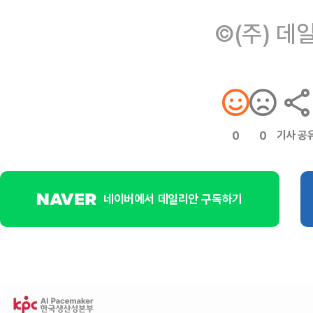
©(주) 데
기사 공
0
0
네이버에서 데일리안 구독하기