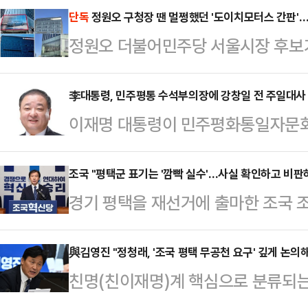
단독
정원오 구청장 땐 멀쩡했던 '도이치모터스 간판'
정원오 더불어민주당 서울시장 후보
도 시정조치 되지 않았던 도이치모터
원의 문제제기 직후 철거된 것으로 확
李대통령, 민주평통 수석부의장에 강창일 전 주일대사
이재명 대통령이 민주평화통일자문회
청이 현장조사를 실시해 도이치모터
임명했다.이규연 청와대 홍보소통수석
했고, 한 달도 채 되지 않아 간판이 
은 인선을 발표했다.이 수석은 수석부
조국 "평택군 표기는 '깜빡 실수'…사실 확인하고 비판
르면 성동구청은 지난달 24일 서울
경기 평택을 재선거에 출마한 조국 
회의원으로 근대사에 대한 깊은 이해
옥에 부착된 위반 광고물에 대한 현장
군'으로 표기한 것에 대해 "실수"라
지속적으로 추진해 온 국가 원로"라며
일 도이치모터스에 '불법…
이스북을 통해 "'평택 초보'이므로 
與김영진 "정청래, '조국 평택 무공천 요구' 깊게 논의
통해 쌓은 외교적 경륜을 통일 담론에
친명(친이재명)계 핵심으로 분류되는
서) 바로 정정한 오타를 거론해주셨
적임자"라고 했다.이 대통령은 또
을 등 민주당의 귀책 사유로 선거가