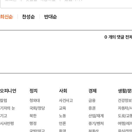
최신순
찬성순
반대순
0 개의 댓글 전
오피니언
정치
사회
경제
생활/문
칼럼
청와대
사건사고
금융
건강정보
기자의 눈
국회/정당
교육
증권
자동차/
기고
북한
노동
산업/재계
도로/교
시사만평
행정
언론
중기/벤처
여행/레
국방/외교
환경
부동산
음식/맛