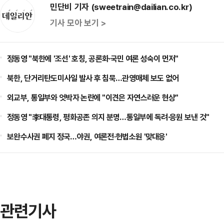
민단비 기자 (sweetrain@dailian.co.kr)
기사 모아 보기 >
정동영 "북한에 '조선' 호칭, 공론화·국민 여론 성숙이 먼저"
북한, 단거리탄도미사일 발사 후 침묵…관영매체 보도 없어
외교부, 통일부와 엇박자 논란에 "이견은 자연스러운 현상"
정동영 "李대통령, 평화공존 의지 분명…통일부에 독려·응원 보낸 것"
보완수사권 폐지 정국…야권, 여론전·헌법소원 '맞대응'
관련기사