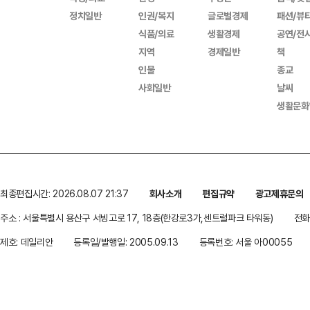
정치일반
인권/복지
글로벌경제
패션/뷰
식품/의료
생활경제
공연/전
지역
경제일반
책
인물
종교
사회일반
날씨
생활문화
최종편집시간: 2026.08.07 21:37
회사소개
편집규약
광고제휴문의
주소 : 서울특별시 용산구 서빙고로 17, 18층(한강로3가,센트럴파크 타워동)
전화 
제호: 데일리안
등록일/발행일: 2005.09.13
등록번호: 서울 아00055