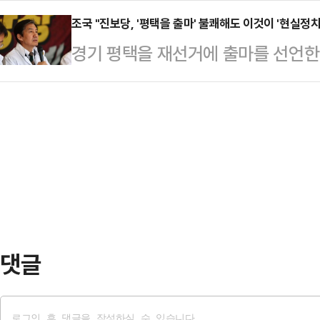
을 주시하고 있나 보다"라고 말했다
원에는 김귀옥 한성대 교수를…
국 조국혁신당 대표의 요구에 대해 "
조국 "진보당, '평택을 출마' 불쾌해도 이것이 '현실정
역구에 현수막을 게시한 것과 관련해
경기 평택을 재선거에 출마를 선언한
혔다.김영진 의원은 16일 SBS라디
현수막을 걸었다"며 "극우 내란 정
"김재연 상임대표가 뛰는 것을 알고 
민주당과 조국혁신당을 통합하자고 
가져주신 점 감사하…
문에 불쾌했을 것"이라고 밝혔다.조국
시기에 연대와 통합을 통해 그 기반
타깝게 생각하지만, 원론적으로 얘
다.이어 "조국 대표의 문제를 어떻게
고 후보 철회를 말할 수 없고 저희도 
수 있는 계기가 될…
한다"며 이같이 말했다.앞서 평택을
상임대표는 조 대표에 대해 배신감을 
엄 사태 당시…
댓글