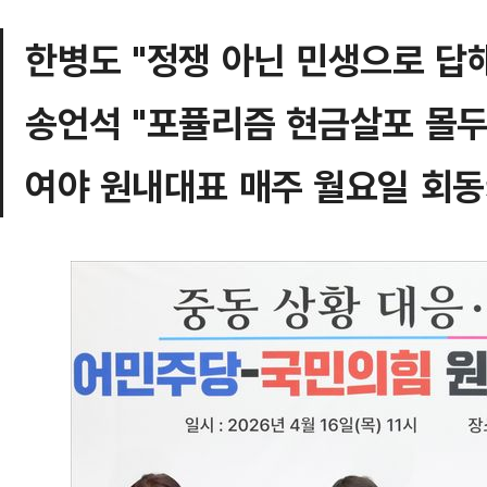
한병도 "정쟁 아닌 민생으로 답
송언석 "포퓰리즘 현금살포 몰두
여야 원내대표 매주 월요일 회