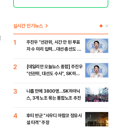
실시간 인기뉴스
힘
1
6
주진우 "선관위, 시간 안 된 투표
김민
자 수 미리 입력…대선·총선도 수
청래
사해야"
어야
반대
2
7
[데일리안 오늘뉴스 종합] 주진우
경찰
"선관위, 대선도 수사", SK하이
박글
닉스 통합노조, 추미애 "지방재정
바꿔야", 세제개편 이달 정리 등
3
8
나흘 만에 3800명…SK하이닉
치매
스, 3개 노조 묶는 통합노조 추진
20
인 
4
9
후티 반군 "사우디 아람코 정유시
추미
설 타격" 주장
못 