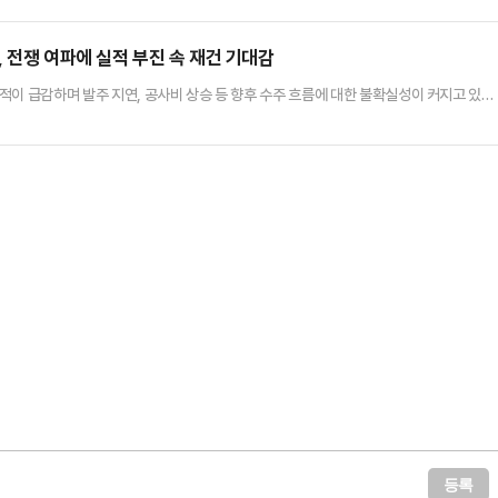
했다.2월 28일부터 시작된 미국과 이란의 전쟁으로 인해 현재 이란의 월드컵 참가 여부는
국에서 공동 개최하는 이번 대회에서 이란은 조별리그 3경…
, 전쟁 여파에 실적 부진 속 재건 기대감
이 급감하며 발주 지연, 공사비 상승 등 향후 수주 흐름에 대한 불확실성이 커지고 있다.
 나타나며 업계의 시선이 엇갈리는 모습이다.16일 해외건설협회에 따르면 올해 1분기 해
1분기 수주액 82억1225만 달러 대비 75.2% 급감했다.실적 급감의 가장 큰 원인으로는
파가 첫 손에 꼽힌다. 미국의 이란 공습 이후 중동전쟁…