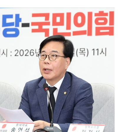
1
인천서 엄마 살해한 18세 아
지 않냐" 질문에 ‘묵묵부답’
2
"돈 되는 건 다한다" 작정한 
소탕 작전 개시
3
폭염 다소 누그러져 '낮 최고 3
이틀째 비…자고 난 뒤 갑작스
원인은 [오늘 날씨]
4
[데일리안 오늘뉴스 종합] 주진
위, 대선도 수사", SK하이닉스
추미애 "지방재정 바꿔야", 세
5
소주 2~3잔 마시고 운전한 택
정리 등
죄…혈중알코올농도 0.03%