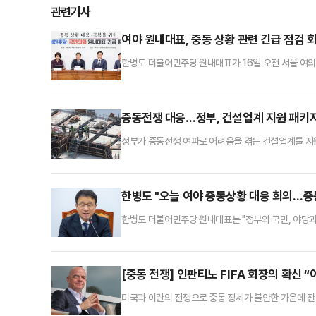
관련기사
여야 원내대표, 중동 상황 관련 긴급 점검 
한병도 더불어민주당 원내대표가 16일 오전 서울 여의
검 회의'에서 발언을 하고 있다.
중동전쟁 대응…정부, 건설업계 지원 패키
정부가 중동전쟁 여파로 어려움을 겪는 건설업계를 지
합동 간담회 후속조치로 건설공제조합, 전문건설공제조합
키지를 시행한다고 16일 밝혔다.우선 정부는 중동상황
을 통한 특별융자를 실시한다. 각 공제조합별로 300
한병도 "오늘 여야 중동상황 대응 회의…중
한병도 더불어민주당 원내대표는 "정부와 국민, 야당과
열린 정책조정회의에서 "잠시 후 11시 양당 원내대표
현안 보고를 받고 대응 방안을 마련하는 자리"라며 이같
상 쓸 원유 2억7300만 배럴과 나프타 210만톤을 추
[중동 전쟁] 인판티노 FIFA 회장의 확신 
미국과 이란의 전쟁으로 중동 정세가 불안한 가운데 잔니
신했다.인판티노 회장은 15일(현지시각) 미국 워싱턴D