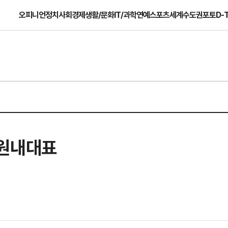
오피니언
정치
사회
경제
생활/문화
IT/과학
연예
스포츠
세계
수도권
포토
D-
 원내대표