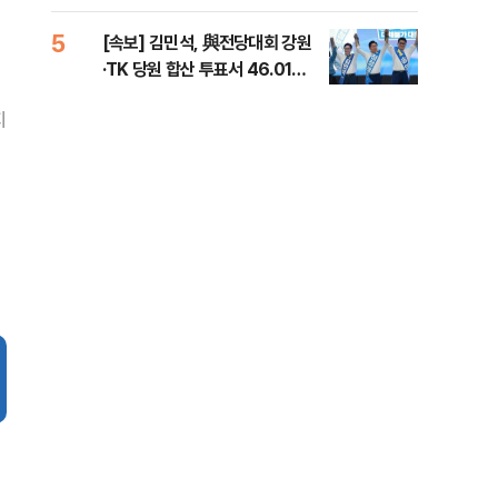
틀 
5
10
[속보] 김민석, 與전당대회 강원
나경
·TK 당원 합산 투표서 46.01%
장"
로 1위
혼 
지