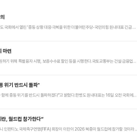
회의
도 국회에서 열린 '중동 상황 대응·극복을 위한 더불어민주당-국민의힘 원내대표 긴급 점
지 마련
원하기 위해 특별융자 시행, 보증수수료 할인 등을 시행한다.국토교통부는 건설·금융업권
, 주택도시보증공사(HUG)와 협력해 특별융자 시행, 보증수수료 할인 등 금융지원 패
으로 인해 경영상 어려움을 겪고 있는 건설사의 유동성 확보를 지원하기 위해 두 공제조
0억원 규모로 운영되며, 건설공제조합은 조합원당 최대 1억원, 전문건설공제조…
동 위기 반드시 돌파"
 함께 중동 위기를 반드시 돌파하겠다"고 밝혔다.한병도 원내대표는 16일 오전 국회에서
단과 정책위의장이 참석하는 중동상황 대응 및 극복을 위한 점검회의를 연다. 여야가 함께
이 말했다.한 원내대표는 "강훈식 대통령 특사는 최근 중동 4개국 방문을 통해 3개월 이
가 확보했다"며 "정부는 전쟁 추경 26조원 중 10조원을 상…
“이란, 월드컵 참가한다”
 인판티노 국제축구연맹(FIFA) 회장이 이란이 2026 북중미 월드컵에 참가할 것이라 
C에서 열린 'CNBC 인베스트 인 아메리카 포럼'에 참석해 이란의 월드컵 참가 여부를 묻