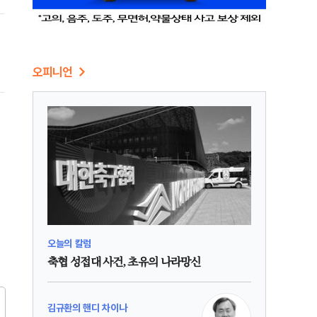
오피니언
외
오늘의 칼럼
축협 성접대 사건, 초유의 나라망신
김규환의 핸디 차이나