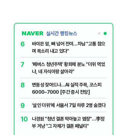
실시간 랭킹뉴스
6
들…"죄송하
바이든 암, 뼈 넘어 전이…차남 "고통 참으
며 목소리 내고 있다"
7
MZ조폭들…
'폐버스 청년주택' 황희에 분노 "더위 먹었
냐, 네 자식이랑 살아라"
8
5도'·동해안
변동성 잦아드나…AI 실적 주목, 코스피
러운 두통,
6000~7000 [주간 증시 전망]
9
우 "선관
'살인 더위'에 서울서 7일 하루 2명 숨졌다
 통합노조,
10
나경원 "청년 결혼 막아놓고 염장"…李정
제개편 이달
시기사 무
부 겨냥 "그 자체가 결혼 페널티"