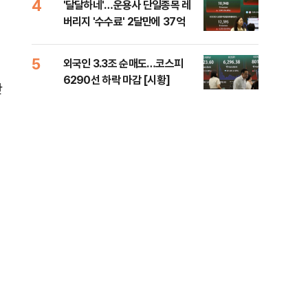
4
9
'달달하네'…운용사 단일종목 레
재난
버리지 '수수료' 2달만에 37억
속 
책 
5
10
외국인 3.3조 순매도…코스피
달 
6290선 하락 마감 [시황]
후 
만