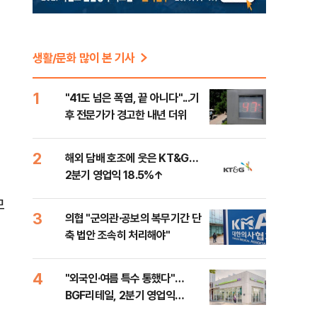
생활/문화 많이 본 기사
1
"41도 넘은 폭염, 끝 아니다"...기
후 전문가가 경고한 내년 더위
2
해외 담배 호조에 웃은 KT&G…
2분기 영업익 18.5%↑
모
3
의협 "군의관·공보의 복무기간 단
축 법안 조속히 처리해야"
4
"외국인·여름 특수 통했다"…
BGF리테일, 2분기 영업익
22.3%↑