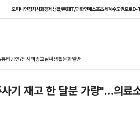
오피니언
정치
사회
경제
생활/문화
IT/과학
연예
스포츠
세계
수도권
포토
D-
/뷰티
공연/전시
책
종교
날씨
생활문화일반
주사기 재고 한 달분 가량"…의료