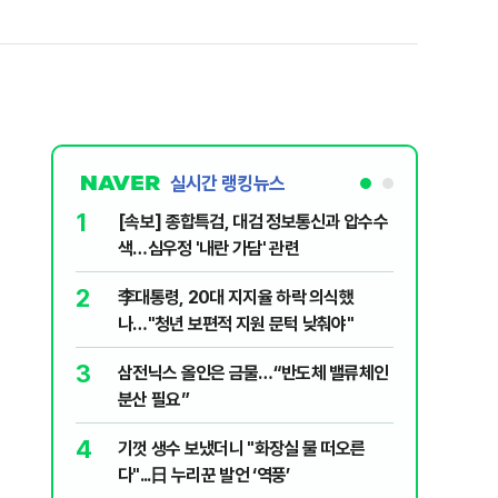
실시간 랭킹뉴스
1
6
[속보] 종합특검, 대검 정보통신과 압수수
삼전닉스
색…심우정 '내란 가담' 관련
금 1조원
2
7
李대통령, 20대 지지율 하락 의식했
지진에 
나…"청년 보편적 지원 문턱 낮춰야"
日 여성..
3
8
삼전닉스 올인은 금물…“반도체 밸류체인
“21세
분산 필요”
에 원성 
4
9
기껏 생수 보냈더니 "화장실 물 떠오른
"일국의
다"...日 누리꾼 발언 ‘역풍’
민의힘, 