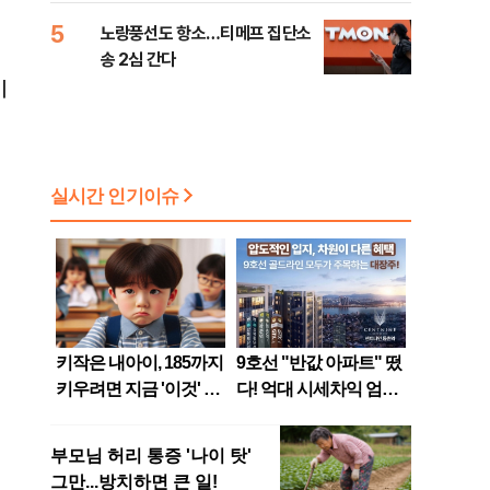
5
노랑풍선도 항소…티메프 집단소
송 2심 간다
이