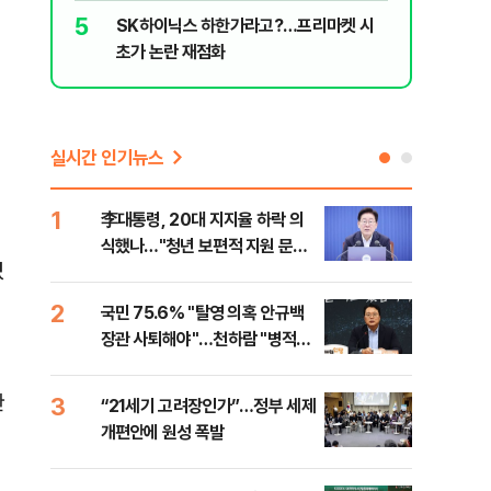
5
10
SK하이닉스 하한가라고?…프리마켓 시
尹, 재선
초가 논란 재점화
다"…옥중
실시간 인기뉴스
1
6
李대통령, 20대 지지율 하락 의
오세
석
식했나…"청년 보편적 지원 문턱
납 
있
낮춰야"
2
7
국민 75.6% "탈영 의혹 안규백
[코
장관 사퇴해야"…천하람 "병적기
인 
록 즉각 공개하라"
한
3
8
“21세기 고려장인가”…정부 세제
SK
개편안에 원성 폭발
마켓