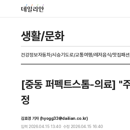
생활/문화
건강정보
자동차/시승기
도로/교통
여행/레저
음식/맛집
패션
[중동 퍼펙트스톰-의료] "
정
김효경 기자 (hyogg33@dailian.co.kr)
입력 2026.04.15 13:40 수정 2026.04.15 16:40