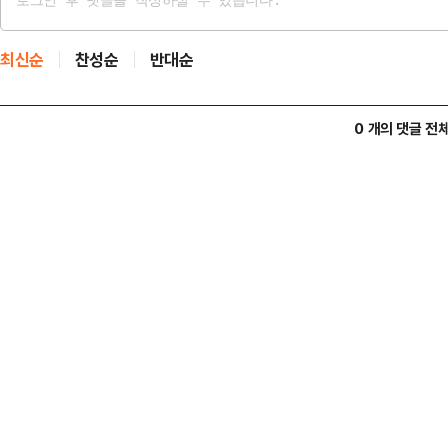
최신순
찬성순
반대순
0 개의 댓글 전