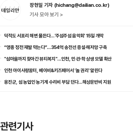
장현일 기자 (hichang@dailian.co.kr)
기사 모아 보기 >
덕적도 서포리 해변 물든다…'주섬주섬 음악회' 15일 개막
“영종 정전 재발 막는다”…354억 송전선 증설·해저망 구축
"섬마을까지 찾아간 뷰티복지"…인천, 민·관·학 상생 모델 확산
인천 아이사랑꿈터, 베이비&키즈페어서 '놀 권리' 알린다
옹진군, 섬 농업인 농기계 수리비 부담 던다…해상운반비 지원
관련기사