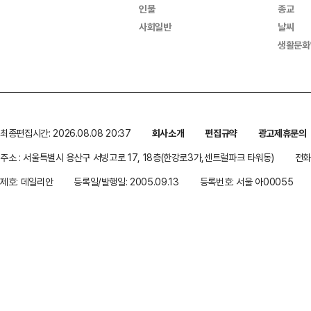
인물
종교
사회일반
날씨
생활문화
최종편집시간: 2026.08.08 20:37
회사소개
편집규약
광고제휴문의
주소 : 서울특별시 용산구 서빙고로 17, 18층(한강로3가,센트럴파크 타워동)
전화 
제호: 데일리안
등록일/발행일: 2005.09.13
등록번호: 서울 아00055