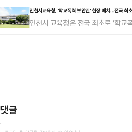
성에 나선다.인하대는 시교육청과 초·
다.정규 수업 종료 후 무료로 진행됨
교육청학교지원단에 ‘서해5도 …
해 운영할 계획이라고 10일 밝혔다.두
인천시교육청, ‘학교폭력 보안관’ 현장 배치…전국 최
육의 내실을 기할 것으로 기대된다.
인천시 교육청은 전국 최초로 ‘학교폭
양성을 목표로 맞춤형 교육 정책을 
춰 체험·놀이·안전 중심으로 설계해 
다고 5일 밝혔다.학교폭력 보안관은 
AI 융합교육 역량을 강화하고, 학부
로 운영된다…
교 보안관과는 다른 개념으로 학교폭
영할 예정이다.인천시 중구에 있는 
하기 위해 운영된다.학교폭력 보안관
간인 '인천형 AI 오픈 캠퍼스'가 구
로 파견되던 '학교폭력 전담조사관'과
센터에서 인천…
무한다.주요 임무는 가해 학생 분리 
예방 등의 업무를 수행한다.인천시
를 위해 전담조사관…
댓글