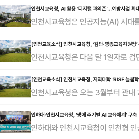
인천시교육청, AI 활용 ‘디지털 과의존’…예방사업 확
인천시교육청은 인공지능(AI) 시대를
을 육성하고, 청소년의 디지털 과의존
혔다.우선 올바른 AI 활용 문화 조성을
[인천교육소식] 인천시교육청, ‘검단·영종교육지원청’
인천시교육청은 다음 달 1일자로 검
학생들이 AI를 도구로서 안전하게 
해5도 전담센터를 공식 출범한다고 
다.특히 5~9세 아동의 디지털 노출
시 교육청이 추진해 온 ‘교육지원청
[인천교육소식] 인천시교육청, 지역대학 ‘RISE 늘봄학
8~9시까지 가정 내 ‘디지털 프리 시
인천시교육청은 오는 3월부터 관내 7
수요 급증과 도서지역의 특수한 교육 
시간 스마트폰을 끄고 종이책을 읽는
를 대상으로‘RISE 늘봄학교(대학 
이 제기됨에 따라 결정됐다.시 교육
전…
23일 밝혔다.이번 프로그램은 대학
인하대·인천시교육청, ‘생애 주기별 AI 교육체계’ 구축
해 시 교육청동아시아국제교육원에 
인하대와 인천시교육청이 인천형 인공지
초등 1~2학년 학생에게 질 높은 돌
할 예정이다.이어 인천원당초교에 ‘