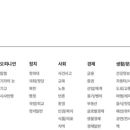
오피니언
정치
사회
경제
생활/문
칼럼
청와대
사건사고
금융
건강정보
기자의 눈
국회/정당
교육
증권
자동차/
기고
북한
노동
산업/재계
도로/교
시사만평
행정
언론
중기/벤처
여행/레
국방/외교
환경
부동산
음식/맛
정치일반
인권/복지
글로벌경제
패션/뷰
식품/의료
생활경제
공연/전
지역
경제일반
책