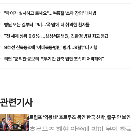
"아이가 설사하고 토해요"…여름철 '소아 장염' 대처법
병원 오는 길부터 고비…'폭염'에 더 취약한 환자들
"전 세계 상위 0.6%"…삼성서울병원, 친환경 병원 최고 등급
9호선 신목동역에 '이대목동병원' 병기…9월부터 시행
의협 "군의관·공보의 복무기간 단축 법안 조속히 처리해야"
관련기사
트럼프 '역봉쇄' 호르무즈 묶인 한국 선박, 출구 안 
호르무즈 해협 안쪽에 발이 묶인 한국