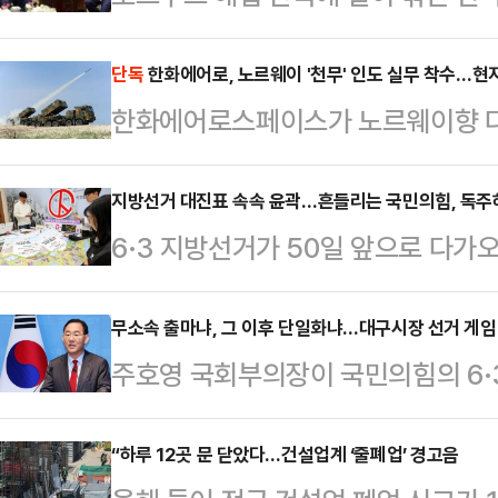
하고 있다. 이란의 통행 통제와 통행료
쟁 물자 보급로 차단 조치가 맞물리면
단독
한화에어로, 노르웨이 '천무' 인도 실무 착수…현
한화에어로스페이스가 노르웨이향 다연
명해졌다. 정부의 외교 부담도 한층 
현지 실무 협의에 본격 착수했다. 지난
처는 관련 동향을 주시하며 대응책 마
생산 및 기술 협력을 위한 구체적인 이행
지방선거 대진표 속속 윤곽…흔들리는 국민의힘, 독주
이끌 해법은 내놓지 못하고 있다. 해
6·3 지방선거가 50일 앞으로 다
것이다.14일(현지시간) 유럽 방산 
말부터 지속되고 있다.통항 재개가 '탈
드러내고 있다. 이재명 대통령과 더
페이스는 지난 7일부터 9일까지 사
면서…
는 가운데, 국민의힘은 내부 갈등과
무소속 출마냐, 그 이후 단일화냐…대구시장 선거 게임
사들과 ‘천무 궁니르(Gungnir)’
주호영 국회부의장이 국민의힘의 6·
모습이다.정치권에선 이번 선거에서
다.이번 회의에는 안도야 스페이스(And
바뀔 게임 체인저가 돼 가는 모양새다
고 있다. 특히 민주당이 대구·경북(
소속 출마 가능성이 본선에 큰 영향
“하루 12곳 문 닫았다…건설업계 ‘줄폐업’ 경고음
석권했던 2018년 지방선거보다 더 