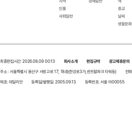
지역
경제일반
책
인물
종교
사회일반
날씨
생활문화
최종편집시간: 2026.08.09 00:13
회사소개
편집규약
광고제휴문의
주소 : 서울특별시 용산구 서빙고로 17, 18층(한강로3가,센트럴파크 타워동)
전화 
제호: 데일리안
등록일/발행일: 2005.09.13
등록번호: 서울 아00055