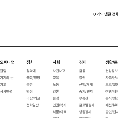
0 개의 댓글 전
오피니언
정치
사회
경제
생활/문
칼럼
청와대
사건사고
금융
건강정보
기자의 눈
국회/정당
교육
증권
자동차/
기고
북한
노동
산업/재계
도로/교
시사만평
행정
언론
중기/벤처
여행/레
국방/외교
환경
부동산
음식/맛
정치일반
인권/복지
글로벌경제
패션/뷰
식품/의료
생활경제
공연/전