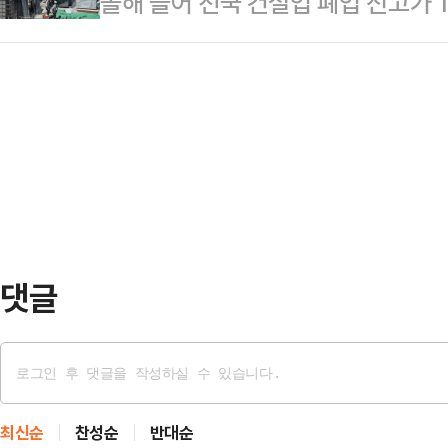
올해 들어 전국 건설업 폐업 신고가 
에선 경선 선출 후보와 컷오프 후보 
기된다.민주당에 유리한 흐름 속 주
중심으로 줄도산이 이어지고 있는 것
대책을 동원해서라도 표 분산은 막아
이들 지역 결과가 민…
가 상승, 금리 부담, 공사비 갈등, 
송통신위원장은 14일 대구시당에서 
을 선택하는 건설사들이 늘고 있는 
인 경선을 복원하라"고 요구했다. 
시스템에 따르면 올 1월1일부터 4
(공천 배제)된 자신과…
1223곳(변경, 정정, 철회 포함)인 
업한 셈이다. 지난해 같은 기간과 비
면 종…
댓글
최신순
찬성순
반대순