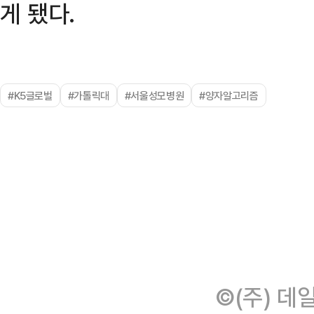
게 됐다.
#K5글로벌
#가톨릭대
#서울성모병원
#양자알고리즘
©(주) 데