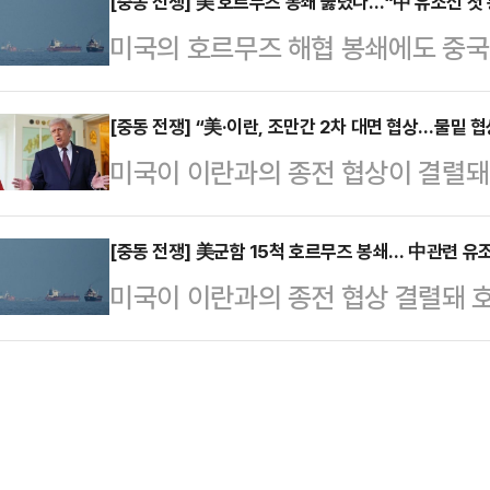
차 협상에서도 난항이 불가피할 전망
[중동 전쟁] 美 호르무즈 봉쇄 뚫렸다…“中 유조선 첫 
며 오만만의 이란 항구로 재진입했다
미국의 호르무즈 해협 봉쇄에도 중국
르면 미국과 이란 협상단은 추가 협
만과 오만만의 모든 이란 항구와 연
알려졌다. 미국의 해상 봉쇄가 시작되
갈 예정이다. 블룸버그통신도 “양국이
에 공평…
후 회항했는데, 이중 한 척이 다시 
[중동 전쟁] “美·이란, 조만간 2차 대면 협상…물밑 협
어갔다”고 전했다. 이란 측 관계자는
미국이 이란과의 종전 협상이 결렬돼
다.로이터통신에 따르면 중국으로 향
나, 대표단은 일단 17∼19일 사이
측에서 물밑에서 합의를 시도하고 있는
스타리’호는 14일(현지시간) 미국의
미국 측 …
21일(미 동부시간 오후 8시)로 끝나
[중동 전쟁] 美군함 15척 호르무즈 봉쇄… 中관련 유
어났다. 이는 미국의 봉쇄가 시작된
미국이 이란과의 종전 협상 결렬돼 
이라는 관측이 나온다.13일(현지시간
을 빠져나간 첫 선박이 될 것으로 보
련 유조선 두 척이 해협을 빠져나가
국자들은 2주 휴전 기간이 만료되기 
제재 대상 유조선…
이터통신 등에 따르면 미군이 13일 
놓고 세부적인 사항을 논의 중이다. 
시) 호르무즈 해협 봉쇄를 개시한 직
탄 이슬라마바드와 스위스 제네바 등
다. 선박 추적 서비스 업체 마린트래픽(
전히 …