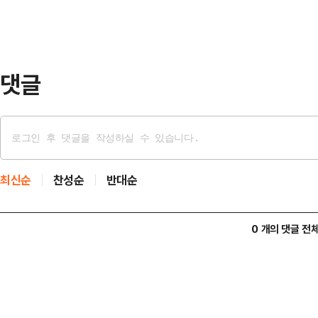
(UAE) 샤르자에서 출발해 중국으로
리’호와 보츠와나 선적 ‘오스트리아’
이에 따…
댓글
최신순
찬성순
반대순
0 개의 댓글 전