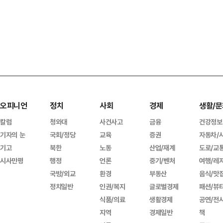
오피니언
정치
사회
경제
생활/문
칼럼
청와대
사건사고
금융
건강정보
기자의 눈
국회/정당
교육
증권
자동차/
기고
북한
노동
산업/재계
도로/교
시사만평
행정
언론
중기/벤처
여행/레
국방/외교
환경
부동산
음식/맛
정치일반
인권/복지
글로벌경제
패션/뷰
식품/의료
생활경제
공연/전
지역
경제일반
책