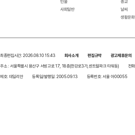
인물
종교
사회일반
날씨
생활문화
최종편집시간: 2026.08.10 15:43
회사소개
편집규약
광고제휴문의
주소 : 서울특별시 용산구 서빙고로 17, 18층(한강로3가,센트럴파크 타워동)
전화 
제호: 데일리안
등록일/발행일: 2005.09.13
등록번호: 서울 아00055