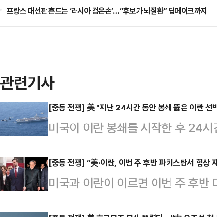
프랑스 대선판 흔드는 ‘러시아 검은손’…“후보가 뇌질환” 딥페이크까지
관련기사
[중동 전쟁] 美 "지난 24시간 동안 봉쇄 뚫은 이란 선
미국이 이란 봉쇄를 시작한 후 24시
없었다고 밝혔다.AP통신에 따르면 
디어(SNS) 엑스(옛 트위터)를 통해 
[중동 전쟁] “美·이란, 이번 주 후반 파키스탄서 협상 
미국과 이란이 이르면 이번 주 후반 
력과 수십 대의 항공기가 이란을 드나
알려졌다. 다만 우라늄 농축 등 핵심 
간 동안 미국의 봉쇄를 뚫은 선박은 