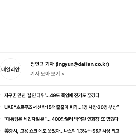
정인균 기자 (Ingyun@dailian.co.kr)
기사 모아 보기 >
지구촌 덮친 ‘살인 더위’…49도 폭염에 전기도 끊겼다
UAE “호르무즈서 선박 15척 줄줄이 피격…1명 사망·20명 부상”
"대통령은 세입자일 뿐"…'400만달러 백악관 연회장' 또 멈췄다
美증시, '고용 쇼크'에도 웃었다…나스닥 1.3%↑·S&P 사상 최고