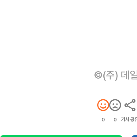
©(주) 데
기사 공
0
0