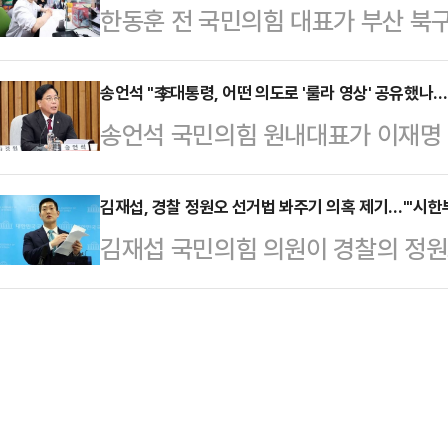
한동훈 전 국민의힘 대표가 부산 북
을 위한 결선에선 민 의원과 김영록
감찰과 이에 근거한 경선 재심을 요구
거와 함께 열리는 부산 북갑 국회의
투표 50%와 시민 여론조사 50%
했다.강 대변인은 기각 결…
대표는 14일 오후 부산 북구 만덕
송언석 "李대통령, 어떤 의도로 '룰라 영상' 공유했나
출신인 민 후보는 전남대 사회학과에
송언석 국민의힘 원내대표가 이재명
"오기 전에 동네 주민들을 뵐 일 있
5·18광주민주화운동을 현장에서 목
과거 룰라 브라질 대통령의 이스라엘
다"며 "부산 시민, 구포 시민, 만덕
다졌다. 전남일보 기자로 12…
이 있는지를 재차 언급하며 "대한민국
김재섭, 경찰 정원오 선거법 봐주기 의혹 제기…"'시한부
밝혔다.한 전 대표는 "저는 부산시민
김재섭 국민의힘 의원이 경찰의 정
의 등불 같은 신세가 됐다"고 지적
결심하면 끝을 보는 정치를 해왔다"며
선거법 봐주기 의혹을 제기하며 강
"오늘 오전 저는 이 대통령이 지난 일
이…
의원은 14일 국회에서 기자회견을 
의 2년 전 이스라엘 규탄 발언 영상
서울을 맡길 수 없다"며 "경찰은 정
대에 공개 질의했다"고 적었다.앞서
빨리 압수수색을 통한 증거 확보에 나
원내대책회의에…
견 송치 여부를 결정하라"고 목소리를