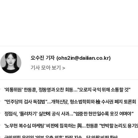
오수진 기자 (ohs2in@dailian.co.kr)
기사 모아 보기 >
'외통위원' 한동훈, 정동영과 오찬 회동…"오로지 국익 위해 소통할 것"
"민주당의 검사 독점법"…개혁신당, 형소법학회와 檢 수사권 폐지 토론회
정점식, '돌려차기' 실언에 공식 사과…"엄중한 현안일수록 옷깃 여며야"
'노무현 복수심 마케팅' 비판에 침묵하는 與…한동훈 "반박할 논리도 용기
국민의힘 윤리위 '외부 유출 의혹' 파장 지속…당 안팎 비판 확산