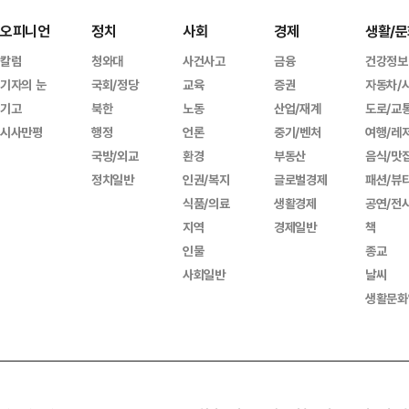
오피니언
정치
사회
경제
생활/문
칼럼
청와대
사건사고
금융
건강정보
기자의 눈
국회/정당
교육
증권
자동차/
기고
북한
노동
산업/재계
도로/교
시사만평
행정
언론
중기/벤처
여행/레
국방/외교
환경
부동산
음식/맛
정치일반
인권/복지
글로벌경제
패션/뷰
식품/의료
생활경제
공연/전
지역
경제일반
책
인물
종교
사회일반
날씨
생활문화