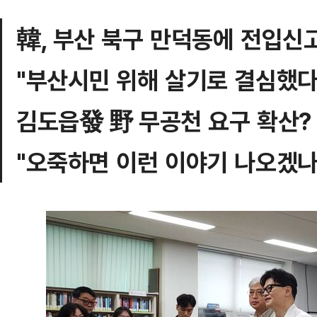
韓, 부산 북구 만덕동에 전입신
"부산시민 위해 살기로 결심했다
김도읍發 野 무공천 요구 확산?
"오죽하면 이런 이야기 나오겠나