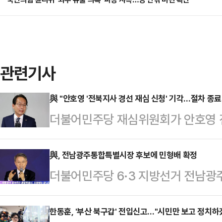
관련기사
與 "안호영 '전북지사 경선 재심 신청' 기각…절차 종료
더불어민주당 재심위원회가 안호영 
했다.강준현 민주당 수석대변인은 1
회의 직후 기자들과 만나 "중앙당 
與, 전남광주통합특별시장 후보에 민형배 확정
더불어민주당 6·3 지방선거 전남광
선 재심 신청에 대한 심사 결과를 
출됐다.소병훈 민주당 중앙당 선거관
다.앞서 안 후보는 재심위가 전북지
당사에서 이같은 결선 결과를 발표
한동훈, '부산 북구갑' 전입신고…"시민만 보고 정치하
사비 대납 의혹에 대해 긴급 감찰을 