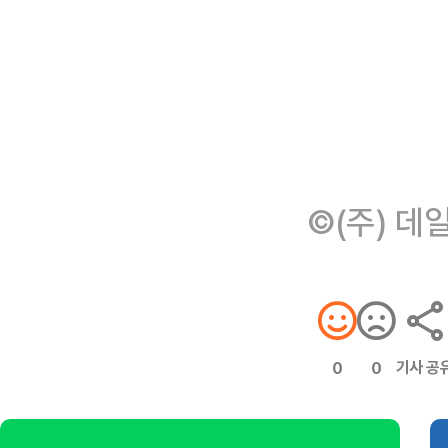
©(주) 데
기사 공
0
0