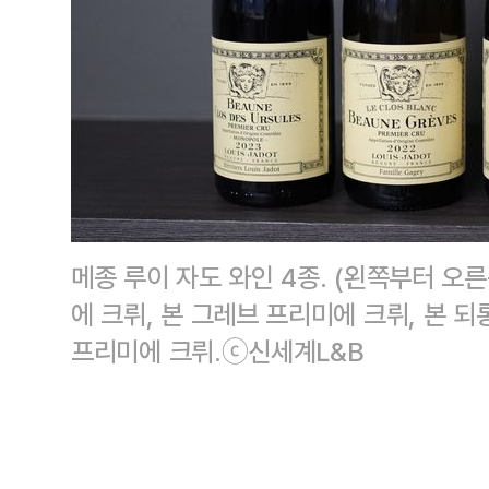
메종 루이 자도 와인 4종. (왼쪽부터 오
에 크뤼, 본 그레브 프리미에 크뤼, 본 
프리미에 크뤼.ⓒ신세계L&B