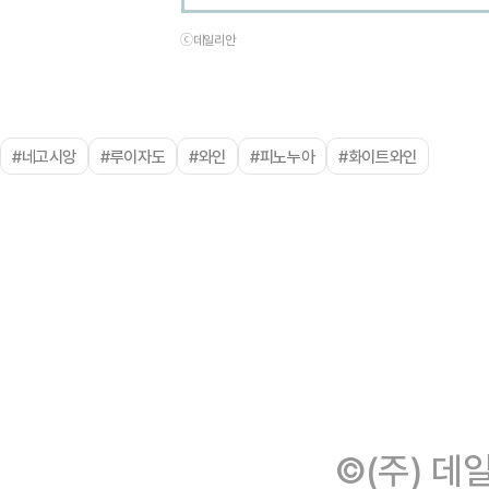
ⓒ데일리안
#네고시앙
#루이자도
#와인
#피노누아
#화이트와인
©(주) 데