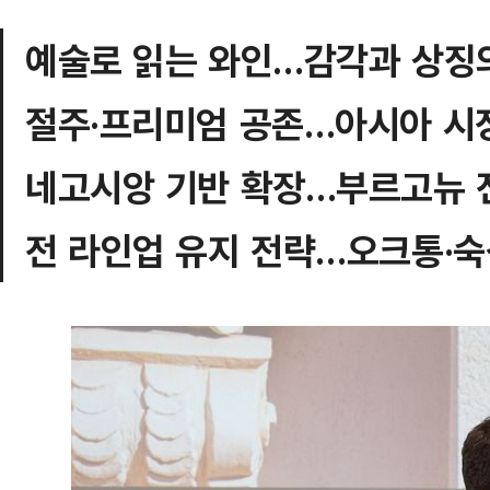
예술로 읽는 와인…감각과 상징
절주·프리미엄 공존…아시아 시
네고시앙 기반 확장…부르고뉴 
전 라인업 유지 전략…오크통·