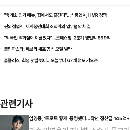
"휴게소 인기 메뉴, 집에서도 즐긴다"…식품업계, HMR 경쟁
편의점업계, 세계청년대회 조직위와 업무협약 체결
"외국인·백화점이 이끌었다"…롯데쇼핑, 2분기 영업익 899억
롤링파스타, 파브리 셰프 공식 모델 발탁
홈플러스, 회생 첫발 뗐다…오늘부터 67개 점포 가오픈
관련기사
임영웅, '트로트 황제' 증명했다…작년 정산금 145억+