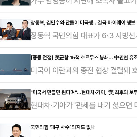
가수 임영웅이 지난해 소속사 물고
최소 155억원을 수령한 것으로 추
에 공시된 물고기뮤직 감사보고서에
장동혁, 김민수와 단둘이 미국행…결국 마이웨이 행보
장동혁 국민의힘 대표가 6·3 지방선
145억6428만원으로 집계됐다.물
안팎 비판이 거세지고 있다. 당초 일
점을 고려하면 해당 금액은 대부분 
측근이자 강성 당권파로 분류되는 김
[중동 전쟁] 美군함 15척 호르무즈 봉쇄… 中관련 유
영웅은 지분 50%에 따른 배당금도 
미국이 이란과의 종전 협상 결렬돼 
이번 방문이 실제 '외교'를 위한 출
억원의 중간배당을 실시했으며 최대 
련 유조선 두 척이 해협을 빠져나가
방미 일정을 준비해 온 김대식 당대표
로 파악됐다. 이를 합산하면 임영…
이터통신 등에 따르면 미군이 13일 
"미국서 만들면 된다며"…현대차·기아, '美 최후의 보루
방미 일정 관련 기자회견을 열고 "지
현대차·기아가 '관세를 내기 싫으면 
시) 호르무즈 해협 봉쇄를 개시한 직
미 방미 일정을 두 차례 연기했다"며
을 역이용한다. 그동안 사실상 '금지
다. 선박 추적 서비스 업체 마린트래픽(
없었다"…
에 본격 진출하기로 하면서다. 관세
국민의힘 ‘대구 사수’ 의지도 없나
(UAE) 샤르자에서 출발해 중국으로