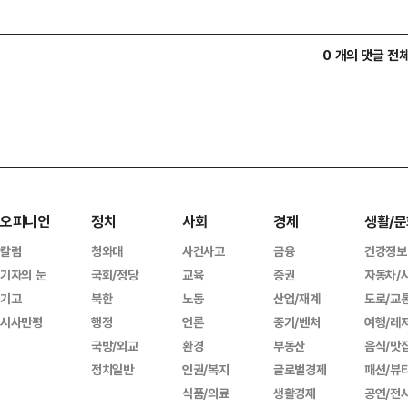
0 개의 댓글 전
오피니언
정치
사회
경제
생활/문
칼럼
청와대
사건사고
금융
건강정보
기자의 눈
국회/정당
교육
증권
자동차/
기고
북한
노동
산업/재계
도로/교
시사만평
행정
언론
중기/벤처
여행/레
국방/외교
환경
부동산
음식/맛
정치일반
인권/복지
글로벌경제
패션/뷰
식품/의료
생활경제
공연/전