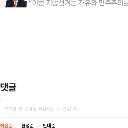
“이번 지방선거는 자유와 민주주의를 
현지 생산으로 돌파하겠다는 전략이다
리’호와 보츠와나 선적 ‘오스트리아’
선 위에 우리가 끝까지 지켜야 할 것
이에서 2030년까지 중형 전기 픽업
이에 따…
미래다.”민주당 대표는 전국을 누비
미국 시장에 선보이겠다고 밝혔다.현
스북에 올린 글이라고 한다. 당초 
'2026 뉴욕 국제 오토쇼'에서 콘셉
5박 7일로 길어졌다. 사흘을 앞당겨
중형 픽업트럭…
았던 모양이다.미국을 방문한다니까 
들이 많아서 일정을 늘렸다는 게 설
비할 바 아니지만 그…
댓글
최신순
찬성순
반대순