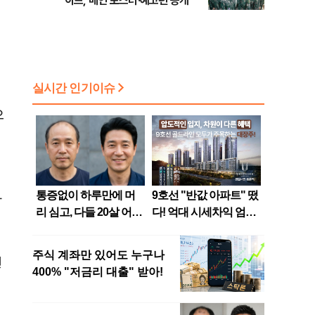
이드, 메인 포스터·예고편 공개
으
짚
차
현