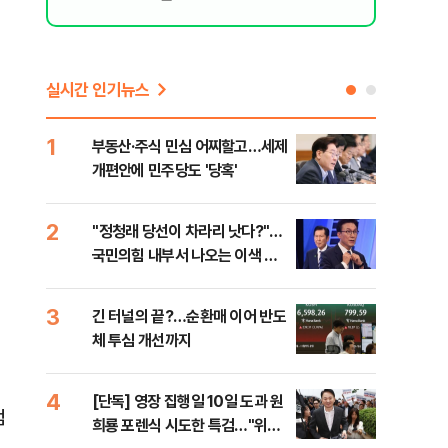
실시간 인기뉴스
1
6
부동산·주식 민심 어찌할고…세제
코스
개편안에 민주당도 '당혹'
후퇴
2
7
​"정청래 당선이 차라리 낫다?"…
안양
국민의힘 내부서 나오는 이색 셈
진 
법
3
8
긴 터널의 끝?…순환매 이어 반도
검찰
체 투심 개선까지
건…
수첩
4
9
[단독] 영장 집행일 10일 도과 원
경산
범
희룡 포렌식 시도한 특검…"위법
표 