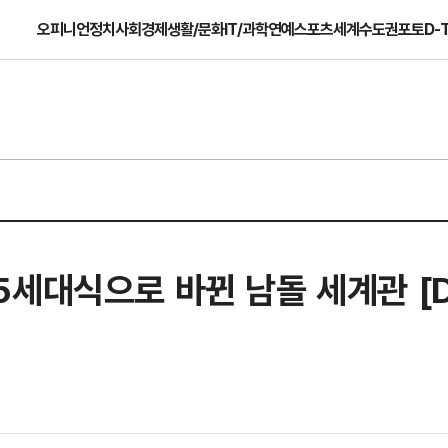
오피니언
정치
사회
경제
생활/문화
IT/과학
연예
스포츠
세계
수도권
포토
D-
세대식으로 바뀐 남돌 세계관 [D