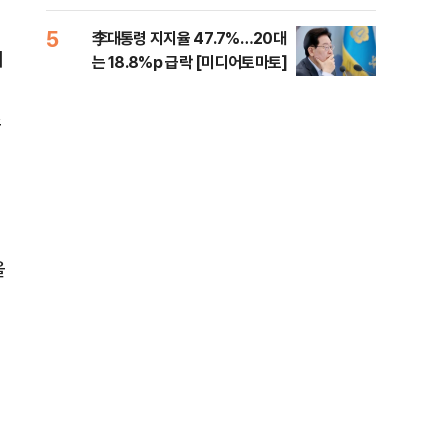
증거 수집" 지적
5
10
李대통령 지지율 47.7%…20대
[속
이
는 18.8%p 급락 [미디어토마토]
드카
조
을