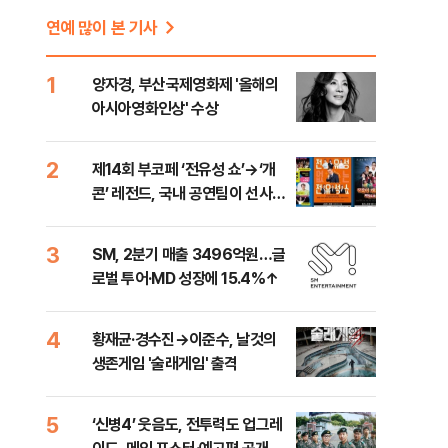
연예 많이 본 기사
1
양자경, 부산국제영화제 '올해의
아시아영화인상' 수상
2
제14회 부코페 ‘전유성 쇼’→‘개
콘’ 레전드, 국내 공연팀이 선사할
웃음
3
SM, 2분기 매출 3496억원…글
로벌 투어·MD 성장에 15.4%↑
4
황재균·경수진→이준수, 날것의
생존게임 '술래게임' 출격
5
‘신병4’ 웃음도, 전투력도 업그레