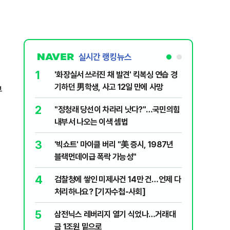
실시간 랭킹뉴스
1
6
'화장실서 쓰러진 채 발견' 킥복싱 연습 경
부동산·
기하던 男학생, 사고 12일 만에 사망
에 민주당
부
2
7
​"정청래 당선이 차라리 낫다?"…국민의힘
[속보] 
내부서 나오는 이색 셈법
8
李대통령 
3
'빅쇼트' 마이클 버리 "美 증시, 1987년
18.8%
블랙먼데이급 폭락 가능성"
9
‘풀옵션 
4
검찰청에 쌓인 미제사건 14만 건…언제 다
날 1만대
처리하나요? [기자수첩-사회]
10
日 구마모
5
삼전닉스 레버리지 열기 식었나…거래대
'흔들'
금 1조원 밑으로