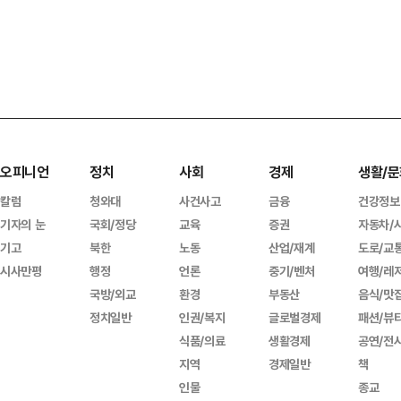
오피니언
정치
사회
경제
생활/문
칼럼
청와대
사건사고
금융
건강정보
기자의 눈
국회/정당
교육
증권
자동차/
기고
북한
노동
산업/재계
도로/교
시사만평
행정
언론
중기/벤처
여행/레
국방/외교
환경
부동산
음식/맛
정치일반
인권/복지
글로벌경제
패션/뷰
식품/의료
생활경제
공연/전
지역
경제일반
책
인물
종교