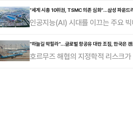
을 역이용한다. 그동안 사실상 '금지
는 확인결과, 늑구가 발견된 장소는 
없었다"…
에 본격 진출하기로 하면서다. 관세
"세계 시총 10위권, TSMC 의존 심화"…삼성 파운드리
㎞가량 떨어진 야산으로 파악됐다.소
인공지능(AI) 시대를 이끄는 주요 
현지 생산으로 돌파하겠다는 전략이다
비를 동원해 출동했다. 다만 현재 
고 있다. 글로벌 파운드리(반도체 위
이에서 2030년까지 중형 전기 픽업
신 늑구와 100~15…
기면서, 세계 반도체 공급망이 특정
"하늘길 막힐라"…글로벌 항공유 대란 조짐, 한국은 
미국 시장에 선보이겠다고 밝혔다.현
호르무즈 해협의 지정학적 리스크가
이다. 이러한 '쏠림' 현상 속에서 
'2026 뉴욕 국제 오토쇼'에서 콘셉
는 다르게 나타나고 있다. 유럽은 정
균열을 만들 수 있을지 관심이 쏠린다
중형 픽업트럭…
갈 우려가 커지는 상황인 반면, 한국
글로벌 시가총액 상위 10개 기업 가
급은 안정적인 모습이다. 다만 항공
고 있는 것으로 나타났다. 순위권에
일부 해외 노선의 급유 차질을 해결해
아람코를 …
BBC, 가디언 등 주요 외신에 따르
에 얀코벡 사무총장은 최근 유럽연합