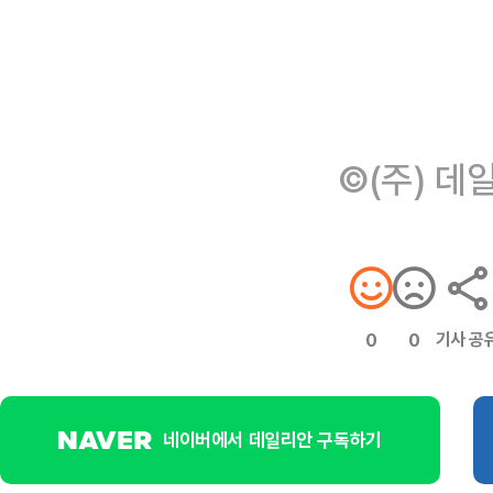
©(주) 데
기사 공
0
0
네이버에서 데일리안 구독하기