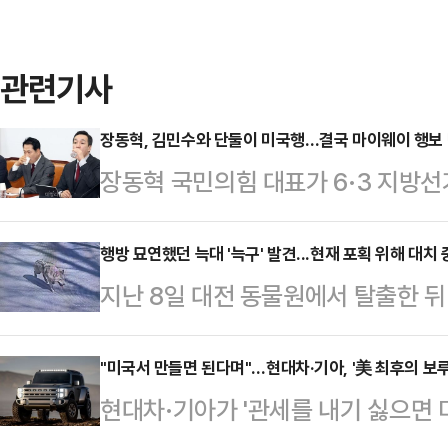
관련기사
장동혁, 김민수와 단둘이 미국행…결국 마이웨이 행보
장동혁 국민의힘 대표가 6·3 지방선
안팎 비판이 거세지고 있다. 당초 일
측근이자 강성 당권파로 분류되는 김
행방 묘연했던 늑대 '늑구' 발견...현재 포획 위해 대치 
지난 8일 대전 동물원에서 탈출한 뒤
이번 방문이 실제 '외교'를 위한 출
구’가 발견돼 소방당국이 구조 작업
방미 일정을 준비해 온 김대식 당대표
전날 오후 10시 40분께 대전 중구
"미국서 만들면 된다며"…현대차·기아, '美 최후의 보루
방미 일정 관련 기자회견을 열고 "지
현대차·기아가 '관세를 내기 싫으면 
는 시민 신고가 접수됐다.신고자는 
미 방미 일정을 두 차례 연기했다"며