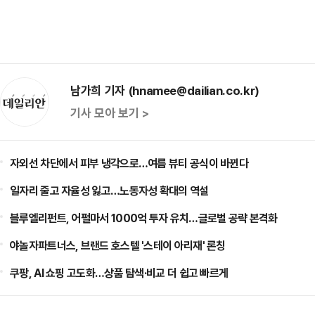
남가희 기자 (hnamee@dailian.co.kr)
기사 모아 보기 >
자외선 차단에서 피부 냉각으로…여름 뷰티 공식이 바뀐다
일자리 줄고 자율성 잃고…노동자성 확대의 역설
블루엘리펀트, 어펄마서 1000억 투자 유치…글로벌 공략 본격화
야놀자파트너스, 브랜드 호스텔 '스테이 아리재' 론칭
쿠팡, AI 쇼핑 고도화…상품 탐색·비교 더 쉽고 빠르게