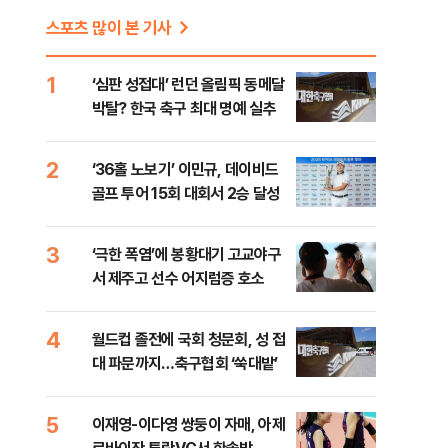
스포츠 많이 본 기사
1
‘심판 성접대’ 런던 올림픽 동메달
박탈? 한국 축구 최대 명예 실추
2
‘36홀 노보기’ 이민규, 데이비드
골프 투어 15회 대회서 2승 달성
3
‘극한 폭염’에 봉황대기 고교야구
서 제주고 선수 어지럼증 호소
4
월드컵 졸전에 국회 청문회, 성 접
대 파문까지…축구협회 ‘쑥대밭’
5
이재영-이다영 쌍둥이 자매, 아제