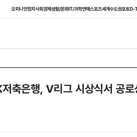
오피니언
정치
사회
경제
생활/문화
IT/과학
연예
스포츠
세계
수도권
포토
D-
OK저축은행, V리그 시상식서 공로