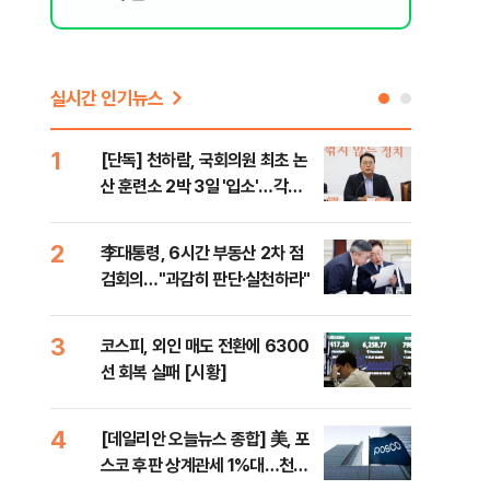
실시간 인기뉴스
1
6
[단독] 천하람, 국회의원 최초 논
[내
산 훈련소 2박 3일 '입소'…각개
나기
전투·야간행군 한다
2
7
李대통령, 6시간 부동산 2차 점
이란
검회의…"과감히 판단·실천하라"
호르
3
8
코스피, 외인 매도 전환에 6300
"동
선 회복 실패 [시황]
내"
4
9
[데일리안 오늘뉴스 종합] 美, 포
[인
스코 후판 상계관세 1%대…천하
인사