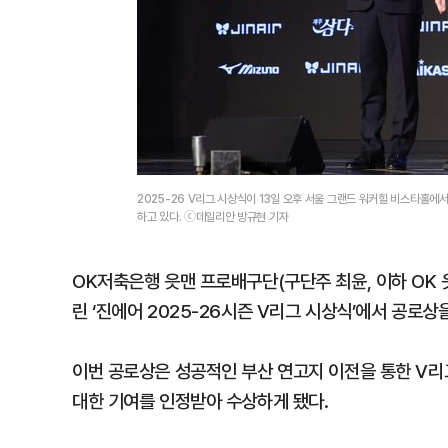
2025-26 V리그 시상식이 13일 오후 서울 그랜드 워커힐 비스타홀에
하고 있다. ⓒ데일리안 방규현 기자
OK저축은행 읏맨 프로배구단(구단주 최윤, 이하 OK 
린 ‘진에어 2025-26시즌 V리그 시상식’에서 공로상
이번 공로상은 성공적인 부산 연고지 이전을 통한 V리
대한 기여를 인정받아 수상하게 됐다.