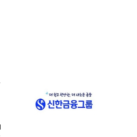
으
이
가