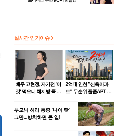
르바이잔 투란VC서 한솥밥
지