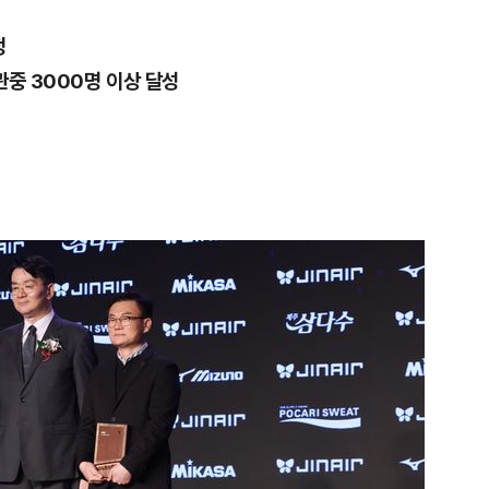
정
관중 3000명 이상 달성
1
[속보] '길이 1.5m' 안동 물
이 출몰…한때 시민 대피 소동
2
"편해서 매일 신었는데"...전
'크록스'의 숨은 위험
3
[단독] 천하람, 국회의원 최초
2박 3일 '입소'…각개전투·야
4
'7번째 도전' KDB생명 누가 
한투·한화 '3색 셈법'
5
'국장만 하라고?'…ISA 세제
'부글부글'