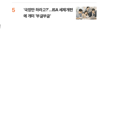
람, 의원 최초 논산훈련소 2박3일
'입소'
5
10
'국장만 하라고?'…ISA 세제개편
[단
에 개미 '부글부글'
1%
명