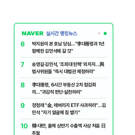
실시간 랭킹뉴스
6
놀이장서 구렁
박지원이 본 호남 당심…"李대통령과 1년
함께한 김민석에 갈 것"
7
문가가 경고한
송영길·김민석, '조희대 탄핵' 외치자…與
법사위원들 "즉시 대법관 제청하라"
8
 논산 훈련소
李대통령, 6시간 부동산 2차 점검회
간행군 한다
의…"과감히 판단·실천하라"
9
품나…흥국·
정청래 "金, 레버리지 ETF 사과하라"…김
민석 "자기 얼굴에 침 뱉기"
10
개편에 개미
韓·대만, 올해 상반기 수출액 사상 처음 日
추월