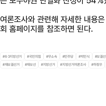
는 보수야권 단일화 찬성이 54%
여론조사와 관련해 자세한 내용
회 홈페이지를 참조하면 된다.
#6·3지방선거
#국민의힘
#무소속
#민주당
#박민식
#보궐선
#재보궐선거
#재보선
#지방선거
#지방선거여론조사
#하정우