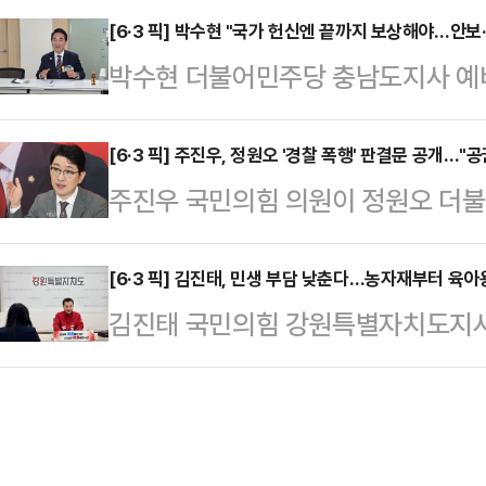
지 않았다"고 주장했다.하 후보는 지난
[6·3 픽] 박수현 "국가 헌신엔 끝까지 보상해야…안보·
방선거 강원도지사 후보자 토론회에서
박수현 더불어민주당 충남도지사 예
쇼츠 영상에서 '오빠 논란'을 두고 
보의 과거 서울시장 출마 당시 발언
과 만나 안보와 보훈 의식을 강조하며
다.A씨는 하 후보에게 "어떻게 된 건가
됐을까"라고 말했다.…
를 약속했다.박수현 후보는 이날 오
[6·3 픽] 주진우, 정원오 '경찰 폭행' 판결문 공개…"
빠' 발언에 대해 물었다.이에 하 후
주진우 국민의힘 의원이 정원오 더
남재향군인회장과 시·군 재향군인회장
대표가 옆에 와 가지고 '오빠'를 시켰
일으킨 폭행 사건의 판결문을 공개하
진행했다.대전·충남재향군인회는 대
지키고 공권력을 존중하라고 말할 자
[6·3 픽] 김진태, 민생 부담 낮춘다…농자재부터 육아
15개 시·군회와 187개 읍·면·동회에
김진태 국민의힘 강원특별자치도지사
11일 페이스북에 정 후보의 과거 폭
다.박 후보는 이 자리에서 "저도 향군
감하기 위한 '4대 반값 시리즈' 공약
사건인데, '봐주기 벌금형'에 그쳤다
방위사령부에서 소…
종사자뿐만 아니라 아이를 키우는 
물었다.주 의원이 공개한 판결문에 따르
김진태 후보는 11일 강원도청에서 
일 밤 서울 시내 한 카페에서 그 지