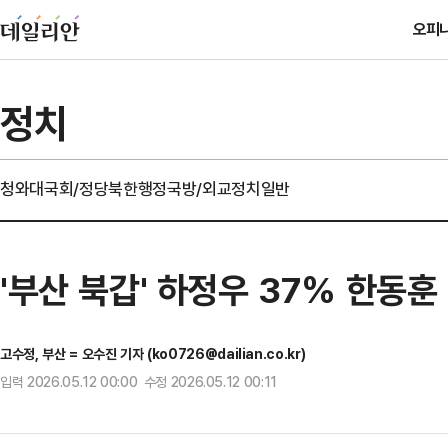
오피
정치
청와대
국회/정당
북한
행정
국방/외교
정치일반
'부산 북갑' 하정우 37% 한동훈
고수정, 부산 = 오수진 기자 (ko0726@dailian.co.kr)
입력 2026.05.12 00:00 수정 2026.05.12 00:11