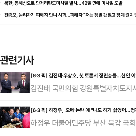
북한, 동해상으로 단거리탄도미사일 발사…42일 만에 미사일 도발
진종오, 돌려차기 피해자 만나 사과…피해자 "저는 정말 괜찮고 징계 원치 
관련기사
[6·3 픽] 김진태·우상호, 첫 토론서 정면충돌…현안 
김진태 국민의힘 강원특별자치도지사
후보가 첫 토론회에서 강원 현안 이
다. 김 후보는 동서고속철 등 주요 
[6·3 픽] 하정우, '오빠 논란'에 "나도 하기 싫었어
하정우 더불어민주당 부산 북갑 국회
도를 따졌고, 우 후보는 김 후보의 
진 '오빠 논란'을 해명하는 과정에서
입장을 물었다.두 후보는 11일 강원