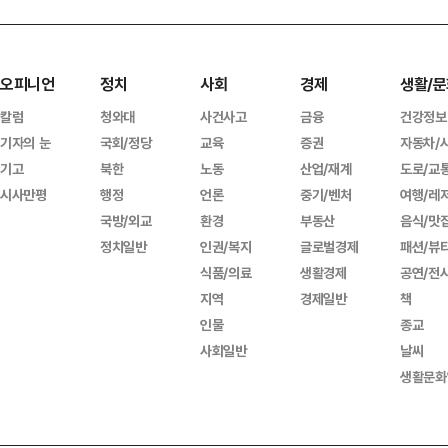
오피니언
정치
사회
경제
생활/문
칼럼
청와대
사건사고
금융
건강정보
기자의 눈
국회/정당
교육
증권
자동차/
기고
북한
노동
산업/재계
도로/교
시사만평
행정
언론
중기/벤처
여행/레
국방/외교
환경
부동산
음식/맛
정치일반
인권/복지
글로벌경제
패션/뷰
식품/의료
생활경제
공연/전
지역
경제일반
책
인물
종교
사회일반
날씨
생활문화