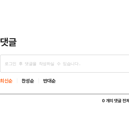
다.우선 민선 8기에서 전국 최초이자
마시던 중…
값 농자재 지원사업'을 대폭 확대하겠
료·농약·종자 등 농가 운영에 필수적
가당 연평균 약 12…
댓글
최신순
찬성순
반대순
0 개의 댓글 전