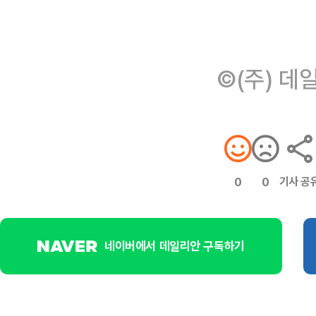
©(주) 데
기사 공
0
0
네이버에서 데일리안 구독하기