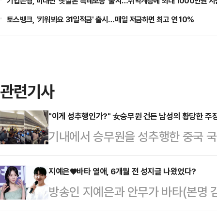
기업은행, 비대면 '햇살론 특례보증' 출시…취약계층에 최대 1000만원 지
토스뱅크, '키워봐요 31일적금' 출시…매일 저금하면 최고 연 10%
관련기사
"이게 성추행인가?" 女승무원 건든 남성의 황당한 주
기내에서 승무원을 성추행한 중국 
일이 발생했다.10일(현지시간) 뉴욕
라룸푸르 국제공항에서 이륙을 준비
지예은♥바타 열애, 6개월 전 성지글 나왔었다?
방송인 지예은과 안무가 바타(본명 
안 요원들이 출동하는 소동이 발생했
전 올라온 성지글에 관심이 쏠리고 있
해 베이징으로 향할 예정이었다.승객