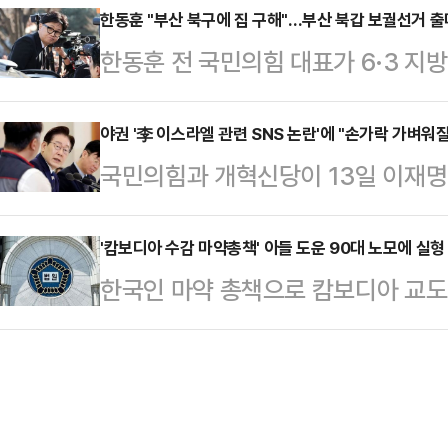
티에는 지예은과 바타를 언급하는 
한동훈 "부산 북구에 집 구해"…부산 북갑 보궐선거 출
중국 국적으로 추정되는 한 남성 승객
한동훈 전 국민의힘 대표가 6·3 지
는 "바타 지예은 같은 교회 다녀서 맨
건드렸다. 이에 승무원이 강하게 항
원 보궐선거 출마를 사실상 공식화했
냐?", "지예은 바타랑 잘 어울리지 
이며 적반하장식 태도를 보였…
스북에 "얼마 전 부산 북구 만덕에 
야권 '李 이스라엘 관련 SNS 논란'에 "손가락 가벼워
는 남자", "지예은 바타랑 결혼할 거
국민의힘과 개혁신당이 13일 이재명 
났던 그 조용하고 살기 좋은 곳"이라고
재됐다.이날 엑스포츠뉴스는 같은 교
지'에 대한 경고를 일제히 쏟아냈다
다"고 밝혔다.정치권에서는 한 전 대
사람이 …
영상을 토대로 이스라엘을 비난했다
'캄보디아 수감 마약총책' 아들 도운 90대 노모에 실형
과 대화하는 장면을 공개하고, 최근 
한국인 마약 총책으로 캄보디아 교도
한 상황에 대해 "대통령의 손가락이
에 대해 "저는 노래 가사처럼 읽기 
대 노모가 실형을 선고받았다.13일
한다"는 질타도 나왔다.이 대통령은 지
역구 출마를 …
위은숙 판사는 마약류 불법거래 방지에
레스타인 아이를 고문한 뒤 건물에서
에게 지난해 12월 징역 1년과 추징
공유하며 "유대인 학살이나 전시 살해
"피고인은 마약류 범죄에 관계된 자