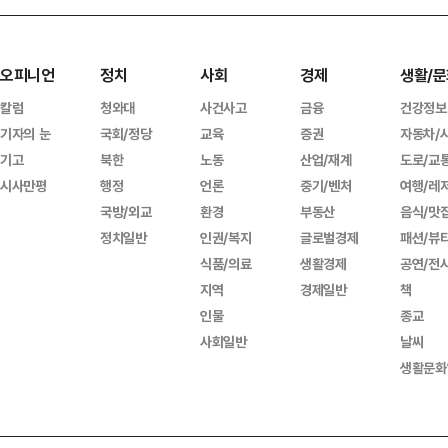
오피니언
정치
사회
경제
생활/문
칼럼
청와대
사건사고
금융
건강정보
기자의 눈
국회/정당
교육
증권
자동차/
기고
북한
노동
산업/재계
도로/교
시사만평
행정
언론
중기/벤처
여행/레
국방/외교
환경
부동산
음식/맛
정치일반
인권/복지
글로벌경제
패션/뷰
식품/의료
생활경제
공연/전
지역
경제일반
책
인물
종교
사회일반
날씨
생활문화