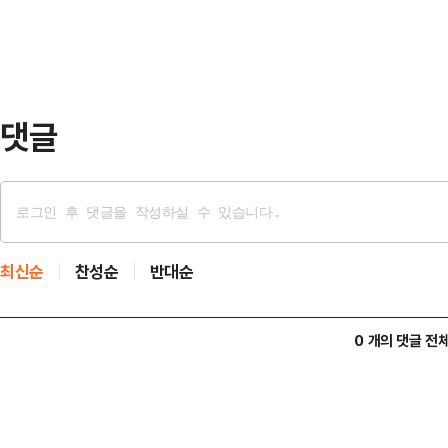
다만 해당 영상은 2…
수수했다"며 "마약류 범죄는 사회 
이 크다"고 지적했다.이어 "피고인은
고 아들이 현지 …
댓글
최신순
찬성순
반대순
0 개의 댓글 전