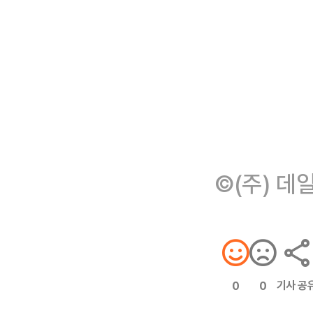
©(주) 데
기사 공
0
0