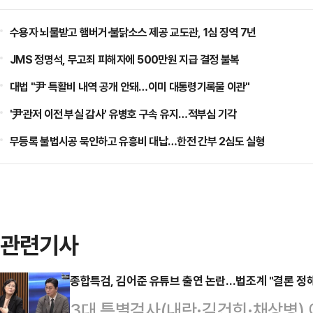
수용자 뇌물받고 햄버거·불닭소스 제공 교도관, 1심 징역 7년
JMS 정명석, 무고죄 피해자에 500만원 지급 결정 불복
대법 "尹 특활비 내역 공개 안돼…이미 대통령기록물 이관"
'尹관저 이전 부실 감사' 유병호 구속 유지…적부심 기각
무등록 불법시공 묵인하고 유흥비 대납…한전 간부 2심도 실형
관련기사
종합특검, 김어준 유튜브 출연 논란…법조계 "결론 정
3대 특별검사(내란·김건희·채상병) 