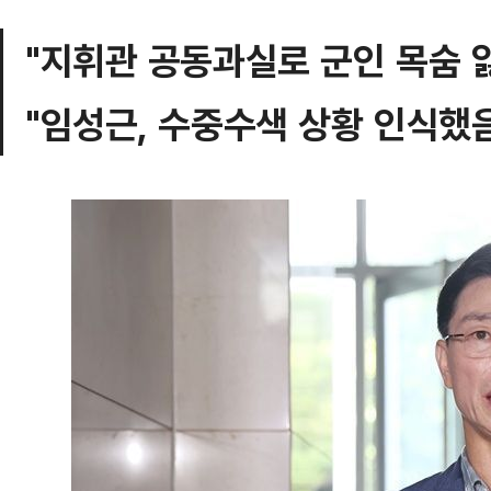
"지휘관 공동과실로 군인 목숨 
"임성근, 수중수색 상황 인식했