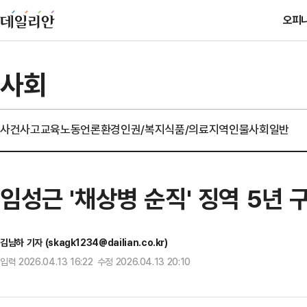
오피
사회
사건사고
교육
노동
언론
환경
인권/복지
식품/의료
지역
인물
사회일반
임성근 '채상병 순직' 징역 5년 
김남하 기자 (skagk1234@dailian.co.kr)
입력 2026.04.13 16:22 수정 2026.04.13 20:10