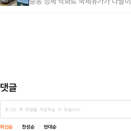
중동 정세 악화로 국제유가가 나날이 
직 의사 존재 여부와 위임 범위 등에
전날 변호인을 통해 청주청원경찰서에
민간까지 확대할 가능성을 언급했다
성립 여부가 갈릴 수 있는 만큼 향후
하서를 제출했다. A씨와 다른…
법에 민간 의무 차량 5부제를 적용할
될 것이라는 분석이 나온다.1일 경찰과
민간에 차량 부제를 강제한다면 헌법상
에 따르면 부천교육지원청은 지난 3
을 침해할 우려가 있다"고 지적했다.
사립유치원을 …
가가 배럴당 120~130달러 수준으
'주의'에서 '경계'로 격상하고, 공공
방안을 검토하…
댓글
최신순
찬성순
반대순