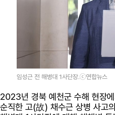
임성근 전 해병대 1사단장.ⓒ연합뉴스
2023년 경북 예천군 수해 현장에
순직한 고(故) 채수근 상병 사고