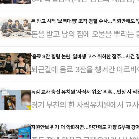
검팀의 김지미 특검보가 진보 성향 
대상을 밝히며 정치적 중립성과 수사
돈 받고 사적 '보복대행' 조직 경찰 수사…의뢰만해도 '
돈을 받고 남의 집에 오물을 뿌리는 등
"(출연도 부적절하지만) 그 내용도 부
련해 경찰이 전담팀을 꾸리고 의뢰자
보지 않을까 싶다'는 표현까지 쓰는 
뢰자에게도 '범죄단체조직죄' 적용을
'음료 3잔 횡령 논란' 알바생 고소 취하한 점주…사건 
고 프레임을 만들어간다는 인상을 주
퇴근길에 음료 3잔을 챙겨간 아르바
자도 교사범·공동정범으로 처벌 가
따르면 김 특검보는 전날 오전 '김어
이즈 카페 점주가 사과와 함께 고소
는 조직과 시스템에 대한 구체적 인
는 '정준희의…
횡령이 반의사불벌죄(피해자가 가해
독감 교사 숨진 유치원 '사직서 위조' 의혹…인정 시 적
경찰과 법조계에 따르면 박정보 서울
경기 부천의 한 사립유치원에서 교사 
시하면 처벌할 수 없는 범죄)가 아니
자와 공범, 정보제공책, 실행자 등 
관련해 교육당국이 경찰에 수사를 의
해 금액이 소액인 경우 (무혐의) 불
에 대한 수사가 필요할…
경우 적용 가능한 형사책임 범위에 
자원안보 위기 더 악화하면…민간에도 차량 5부제 강제할
다"고 내다봤다.3일 경찰 등에 따르