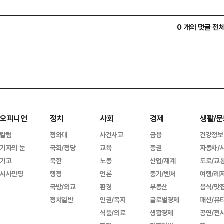
0 개의 댓글 전
오피니언
정치
사회
경제
생활/문
칼럼
청와대
사건사고
금융
건강정보
기자의 눈
국회/정당
교육
증권
자동차/
기고
북한
노동
산업/재계
도로/교
시사만평
행정
언론
중기/벤처
여행/레
국방/외교
환경
부동산
음식/맛
정치일반
인권/복지
글로벌경제
패션/뷰
식품/의료
생활경제
공연/전