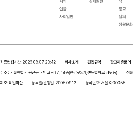
지역
경제일반
책
인물
종교
사회일반
날씨
생활문화
최종편집시간: 2026.08.07 23:42
회사소개
편집규약
광고제휴문의
주소 : 서울특별시 용산구 서빙고로 17, 18층(한강로3가,센트럴파크 타워동)
전화 
제호: 데일리안
등록일/발행일: 2005.09.13
등록번호: 서울 아00055