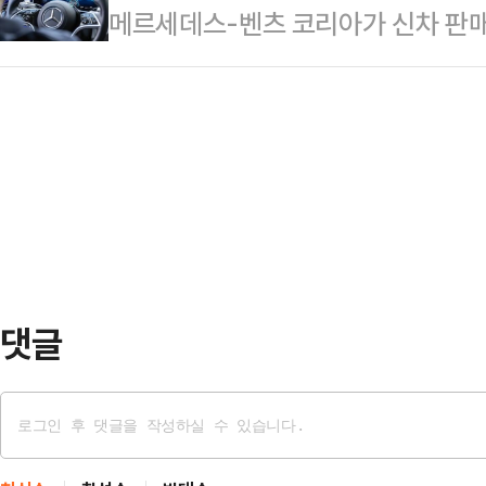
메르세데스-벤츠 코리아가 신차 판매
재보궐 선거 출마 관련해 기자회견을
러면서 "몇 주간 밤낮없이 면접하고
장에서 제각각이던 가격 구조를 정리
일리안과의 통화에서 "조 대표는 이미
후보들이 하루…
고를 관리하는 직판 체제를 도입하기
회견에서 공개할 예정이니 주목해 달
온 견적 비교와 할인 눈치싸움을 줄이
마지에 대해 주목하고 있다. 특히 
건'을 직접 제시하겠다고 자신했다.
데, 이는 향후 정…
퀘어에서 열린 기자간담회에서 ‘리테일
프로세스를 공개했다. 박지성 벤츠코
부터는 저희의 프…
댓글