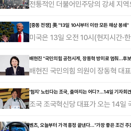
전통적인 더불어민주당의 강세 지역으로
앞둔 현재 수원 민심은 전반적으로 민
한 피로감이 누적된 분위기가 팽배하
[중동 전쟁] 美 "13일 10시부터 이란 모든 해상 봉쇄"
미국은 13일 오전 10시(현지시간·한국시간 오후 11시)
서는 최근 당 행보를 향한 비판이 적
만을 봉쇄하기로 했다.AP통신에 따
택시기사 김모 씨는 현직 김동연 경
선박을 겨냥해 봉쇄를 시행한다고 밝
배현진 "국민의힘 공천시계, 장동혁 방미로 멈춰…후보
후보로 추미애 후보가 확정된 만큼 
배현진 국민의힘 의원이 장동혁 대표의
국은 이란 항만을 드나드는 모든 선
의 의견을내놨다.국민의힘에 대해서는
지 모르겠다"고 지적했다.배 의원은 
것”이라며 “이번 작전은 13일 10
급할 가치조차 없…
영위가 의결해 올리는 공천안은 최고
'험지' 노린다는 조국, 출마지는 어디?…14일 기자회
적에 관계없이 모든 선박에 적용된다
조국 조국혁신당 대표가 오는 14일
은 최고위원에게 (권한을) 위임했어
도라고 설명했다. 다만 중부사령부는
다. 그동안 이른바 '험지'에 출마하
어 "끝까지 후보의짐으로 남고 싶은 
것은 아니다”며 …
지 주목된다.혁신당은 12일 언론 공
벤츠, 오늘부터 가격 흥정 끝낸다…"가장 좋은 조건 주
천 시계가 장 대표의 이유 모를 방미