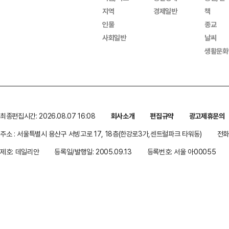
지역
경제일반
책
인물
종교
사회일반
날씨
생활문화
최종편집시간: 2026.08.07 16:08
회사소개
편집규약
광고제휴문의
주소 : 서울특별시 용산구 서빙고로 17, 18층(한강로3가,센트럴파크 타워동)
전화 
제호: 데일리안
등록일/발행일: 2005.09.13
등록번호: 서울 아00055