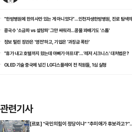
"한방병원에 한의사만 있는 게 아니었다"…인천자생한방병원, 진로 탐색의
콩국수 '소금파 vs 설탕파' 그만 싸워라…콩물 꽈배기도 '스톱'
정보 털린 장관은 '영전'하고, 기업은 '과징금 폭탄'
"휴가 내고 호텔까지 왔는데 아빠가 아프대"…'레저 시크니스' 대처법은?
OLED 기술 중국에 넘긴 LG디스플레이 전 직원들, 1심 실형
관련기사
[르포] "국민의힘이 정당이냐" "추미애가 후보라고?"