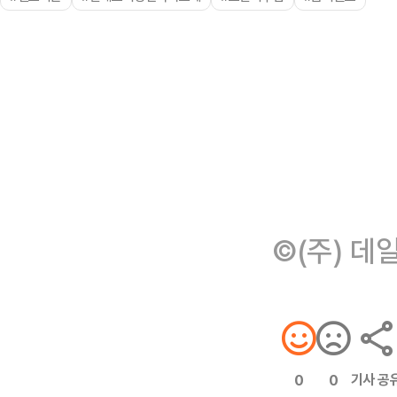
©(주) 데
기사 공
0
0