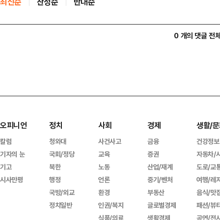
최신순
찬성순
반대순
0 개의 댓글 전
오피니언
정치
사회
경제
생활/문
칼럼
청와대
사건사고
금융
건강정보
기자의 눈
국회/정당
교육
증권
자동차/
기고
북한
노동
산업/재계
도로/교
시사만평
행정
언론
중기/벤처
여행/레
국방/외교
환경
부동산
음식/맛
정치일반
인권/복지
글로벌경제
패션/뷰
식품/의료
생활경제
공연/전