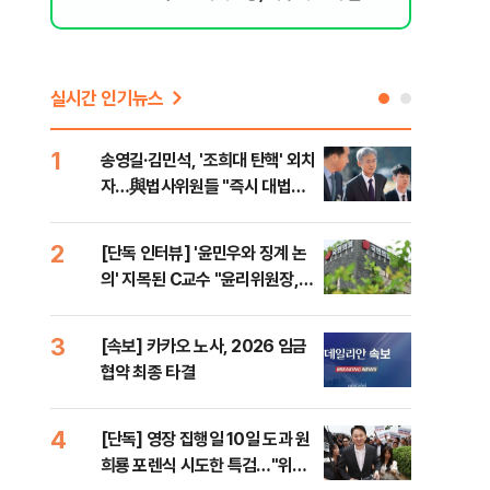
된 행위"
실시간 인기뉴스
1
6
송영길·김민석, '조희대 탄핵' 외치
SK
자…與법사위원들 "즉시 대법관
운다
제청하라"
2
7
[단독 인터뷰] '윤민우와 징계 논
이성
의' 지목된 C교수 "윤리위원장,
심"
외부와 논의 잘못된 행위"
거 
의
3
8
[속보] 카카오 노사, 2026 임금
코스
협약 최종 타결
선 
4
9
[단독] 영장 집행일 10일 도과 원
[코
희룡 포렌식 시도한 특검…"위법
관망