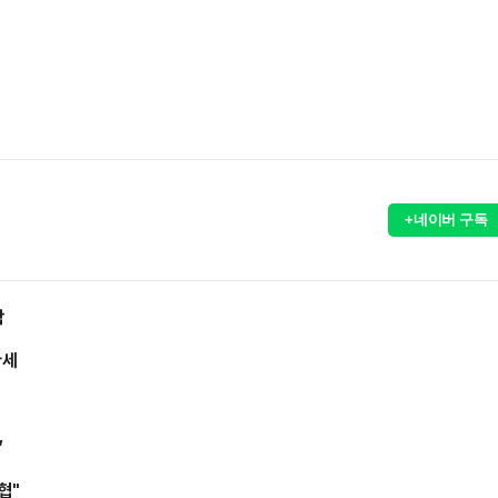
+네이버 구독
락
관세
”
협"