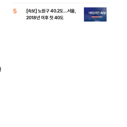
증거 수집" 지적
5
10
[속보] 노원구 40.2도…서울,
유용
2018년 이후 첫 40도
규탄
36
가