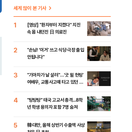
세계 많이 본 기사
1
[영상] "환자부터 지켰다" 지진
속 몸 내던진 日 의료진
2
"손님! '이거' 쓰고 식당·극장 출입
안됩니다"
3
"기아차가 날 살려"…'굿 윌 헌팅'
여배우, 교통사고때 타고 있던 차
는?
4
"탕탕탕" 태국 고교서 총격...8학
년 학생 용의자 포함 7명 숨져
5
韓·대만, 올해 상반기 수출액 사상