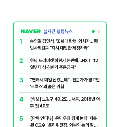
실시간 랭킹뉴스
1
6
송영길·김민석, '조희대 탄핵' 외치자…與
"기아차가
법사위원들 "즉시 대법관 제청하라"
교통사고때
2
7
하닉 프리마켓 하한가 논란에…NXT "12
SK하이닉
일부터 상·하한가 주문금지"
메모리 '
3
8
"편해서 매일 신었는데"...전문가가 경고한
박지원이 
'크록스'의 숨은 위험
함께한 김
4
9
[속보] 노원구 40.2도…서울, 2018년 이
"탕탕탕"
후 첫 40도
용의자 포
5
10
[단독 인터뷰] '윤민우와 징계 논의' 지목
"노원구 4
된 C교수 "윤리위원장, 외부와 논의 잘못
40도 돌