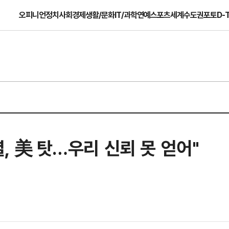
오피니언
정치
사회
경제
생활/문화
IT/과학
연예
스포츠
세계
수도권
포토
D-
렬, 美 탓…우리 신뢰 못 얻어"