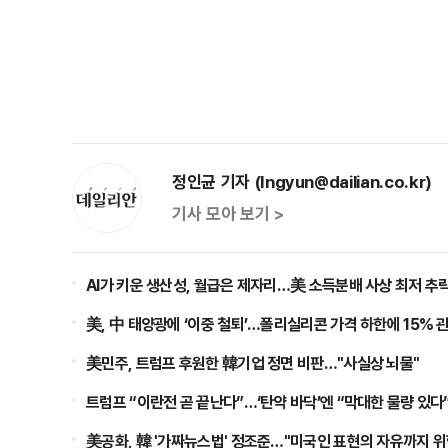
정인균 기자 (Ingyun@dailian.co.kr)
기사 모아 보기 >
AI가 키운 생산성, 월급은 제자리…美 소득분배 사상 최저 추
美, 中 태양광에 ‘이중 철퇴’…폴리실리콘 가격 하한에 15% 
美민주, 트럼프 후원한 韓기업 정면 비판…"사실상 뇌물"
트럼프 “이란전 곧 끝난다”…‘탄약 바닥’엔 “막대한 물량 있다
美공화, 韓 '가짜뉴스법' 정조준…"미국인 표현의 자유까지 위