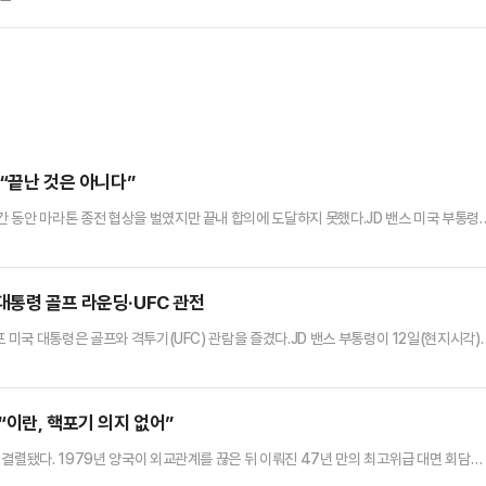
 “끝난 것은 아니다”
 동안 마라톤 종전 협상을 벌였지만 끝내 합의에 도달하지 못했다.JD 밴스 미국 부통령
에서 가진 기자회견에서 “의미 있는 논의를 진행했지만 합의에는 도달하지 못했다”고 말
지를 꼽았다.밴스 부통령은 “이란이 핵무기를 추구하지 않겠다는 명확한 약속과 이를 가능
란은 이를 받아들이지 않았다”고 말했다.이어 “우리는 선의로 협상에 임…
대통령 골프 라운딩·UFC 관전
 미국 대통령은 골프와 격투기(UFC) 관람을 즐겼다.JD 밴스 부통령이 12일(현지시각)
 표정으로 기자회견을 하고 있을 때, 트럼프 대통령은 UFC 경기장에서 환호하는 관중들
.그에 앞서 트럼프 대통령은 워싱턴 DC 인근 자신의 골프장에서 약 5시간 동안 라운딩
협상 중간 자주 소통했느냐’는 취재진 질문에 “정확히…
“이란, 핵포기 의지 없어”
결렬됐다. 1979년 양국이 외교관계를 끊은 뒤 이뤄진 47년 만의 최고위급 대면 회담이
실성이 더 커질 전망이다.로이터통신 등에 따르면 JD 밴스 미국 부통령은 12일(현지시