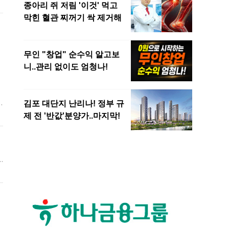
은
했
과
도