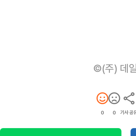
©(주) 데
기사 공
0
0