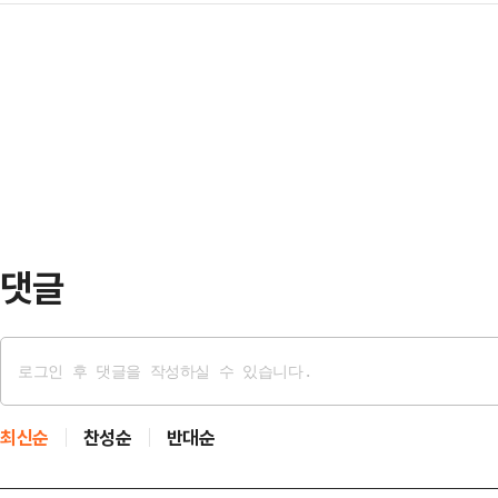
과 관련해 규탄 성명을 낸 데 대해 
다.최 장관은 "신임 대표이사가 그동
었다. 2004년 17…
감을 표명했다.외교부는 11일 공식 
탕으로 정동길에 있는 국립정동극장
외교부가 대통령께서 특정 사안에 대
우수한 공연을 국내 관객을 넘어 세계
을 표명한 글의 의도를 잘못 이해하고
주길 기대한다"고 밝혔다.임…
각한다"고 밝혔다.이어 "정부는 이
의 폭력과 반인권적 행태를 단호히 
준수돼야 한다는…
댓글
최신순
찬성순
반대순