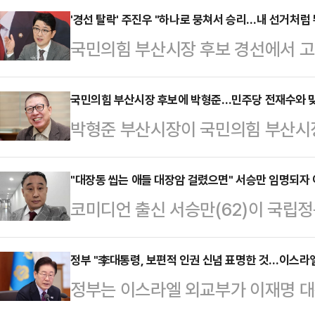
회에 ‘투표기간 중 휴대전화 문자 발
'경선 탈락' 주진우 "하나로 뭉쳐서 승리…내 선거처럼
국민의힘 부산시장 후보 경선에서 고
의 건’이라는 공문을 발송하였다.경
본선 승리를 돕겠다고 밝혔다.주진우 
과 제41조(위반행위에 대한 제재)에
북에 부산시민과 국민의힘 당원을 향
국민의힘 부산시장 후보에 박형준…민주당 전재수와 
를 위한 휴대전화 문자 발송은 가능하
박형준 부산시장이 국민의힘 부산시
사드린다"며 "박형준 시장님께도 진
의 문자 발송은 제한하고 있으며 이를
힘 중앙당 공천관리위원장은 11일 
"새로운 부산, 새로운 정치에 대한 
기도 시장·군수 …
경선에서 주진우 의원을 상대로 승리했
"대장동 씹는 애들 대장암 걸렸으면" 서승만 임명되자 여
들의 뜻을 깊이 새기겠다. 저는 늘 
코미디언 출신 서승만(62)이 국립
일 양일간 실시된 선거인단 투표와 
힘과 대한민국을 지키기 위해 선봉에 
야가 공방을 벌이고 있다. 더불어민주
반영됐다.이에 따라 박 시장은 더불
하나로 뭉쳐서 승…
가'라고 옹호한 반면 국민의힘은 '보
정부 "李대통령, 보편적 인권 신념 표명한 것…이스라엘
본선에서 경쟁을 벌이게 됐다.1960
정부는 이스라엘 외교부가 이재명 대
관광부 장관은 10일 정동극장 대표
은 1991년 부산 동아대 교수가 돼