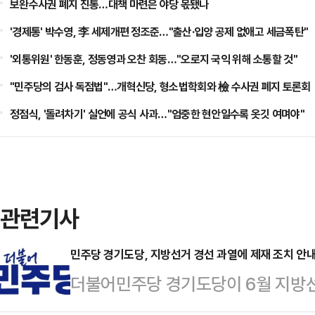
보완수사권 폐지 진통…대책 마련은 야당 몫됐나
'경제통' 박수영, 李 세제개편 정조준…"출산·입양 공제 없애고 세금폭탄"
'외통위원' 한동훈, 정동영과 오찬 회동…"오로지 국익 위해 소통할 것"
"민주당의 검사 독점법"…개혁신당, 형소법학회와 檢 수사권 폐지 토론회
정점식, '돌려차기' 실언에 공식 사과…"엄중한 현안일수록 옷깃 여며야"
관련기사
민주당 경기도당, 지방선거 경선 과열에 제재 조치 안
더불어민주당 경기도당이 6월 지방선
대해 제재 방침을 밝혔다.민주당 경기