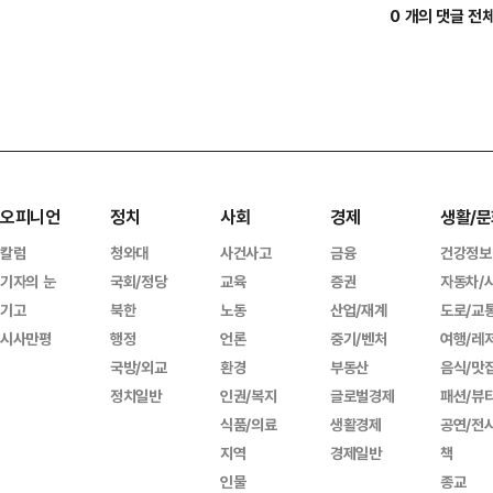
0 개의 댓글 전
오피니언
정치
사회
경제
생활/문
칼럼
청와대
사건사고
금융
건강정보
기자의 눈
국회/정당
교육
증권
자동차/
기고
북한
노동
산업/재계
도로/교
시사만평
행정
언론
중기/벤처
여행/레
국방/외교
환경
부동산
음식/맛
정치일반
인권/복지
글로벌경제
패션/뷰
식품/의료
생활경제
공연/전
지역
경제일반
책
인물
종교