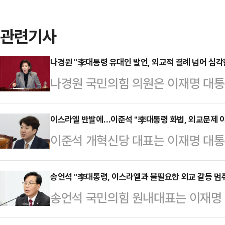
관련기사
나경원 "李대통령 유대인 발언, 외교적 결례 넘어 심각
나경원 국민의힘 의원은 이재명 대통
비유한 발언을 두고 이스라엘 외부무
경솔한 발언이 결국 외교 문제로 비화
이스라엘 반발에…이준석 "李대통령 화법, 외교문제 
이준석 개혁신당 대표는 이재명 대통
페이스북에 "이스라엘 외무부가 공식
라엘 정부가 공개 반발한 것과 관련해
직접 거론하며 '용납할 수 없으며 강
켰다고 지적했다.이준석 대표는 11
송언석 "李대통령, 이스라엘과 불필요한 외교 갈등 멈
로 항의했다"며 이같이 말했다.나 의
송언석 국민의힘 원내대표는 이재명
목적하셨다면 모를까, 외교적으로 대
트 추모일 전날에 유대인 학살을 전혀
에서 공개 충돌한 것을 두고 "민감
어 버렸다"며 "어제 대통령께서 일을
적 결례를 넘어선 심각…