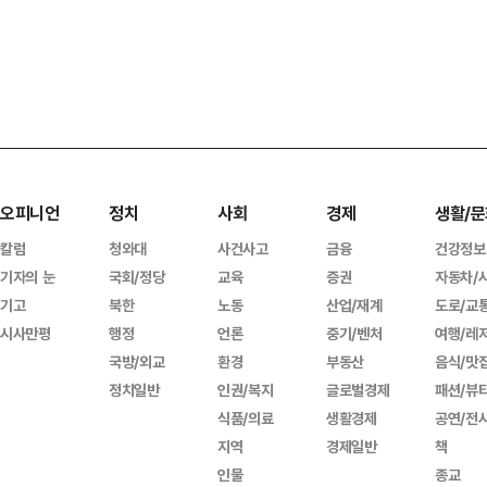
오피니언
정치
사회
경제
생활/문
칼럼
청와대
사건사고
금융
건강정보
기자의 눈
국회/정당
교육
증권
자동차/
기고
북한
노동
산업/재계
도로/교
시사만평
행정
언론
중기/벤처
여행/레
국방/외교
환경
부동산
음식/맛
정치일반
인권/복지
글로벌경제
패션/뷰
식품/의료
생활경제
공연/전
지역
경제일반
책
인물
종교