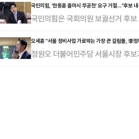
한 외교 갈등을 중단해야 한다"고 밝
국민의힘, '한동훈 출마시 무공천' 요구 거절…"후보 내
상황을 정리하고 수습하려는 노력을
국민의힘은 국회의원 보궐선거 후보 
에 "이재명 대통령의 SNS상 가짜
공식적으로 언급하는 상황에 이르렀으
것은 수권정당의 의무"라고 밝혔다.
성명을 내고, 여기에 대통령이 다시 
말했다.이 대표는 "대…
에서 기자들과 만나 "정권을 가져와
오세훈 "서울 정비사업 가로막는 가장 큰 걸림돌, 李정
다"며 이같이 말했다.송 원내대표는
정원오 더불어민주당 서울시장 후보가
을 소홀히 할 생각은 없다"며 이같이
국가원수인 대통령이 타국 정부로부터
시장보다 강남 재건축을 더 빠르고 
북구갑 보궐선거에 무소속으로 출마
은 않다"며 "하지만 다른 나…
오 시장은 "서울의 정비사업을 가로
한다는 서병수 북구갑 당협위원장의 
따져보지도 않고 적용하고 있는 이재
변인은 "이번 지방선거는 이재명 정
했다.오 시장은 11일 오전 자신의 
다"며 "그런 차원에서라도 …
진심이라면 지금 당장 자신을 추켜
인 부동산 대출 규제부터 철회하라고
보는 이날 공개된 동아일보…