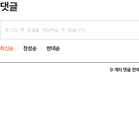
댓글
최신순
찬성순
반대순
0 개의 댓글 전