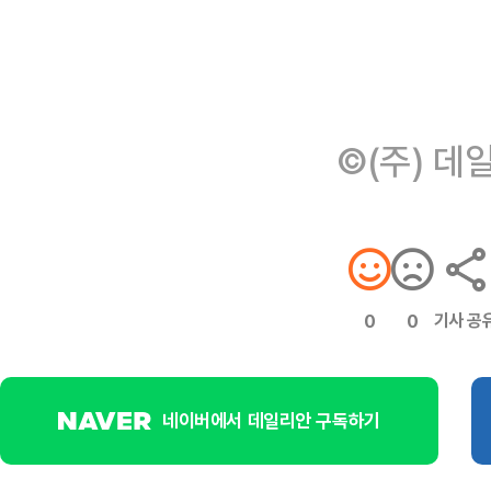
©(주) 데
기사 공
0
0
네이버에서 데일리안 구독하기