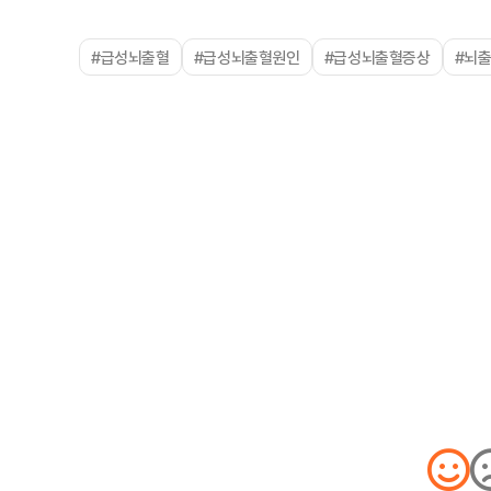
#급성뇌출혈
#급성뇌출혈원인
#급성뇌출혈증상
#뇌