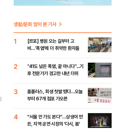
생활/문화 많이 본 기사
1
[르포] 병원 오는 길부터 고
비…'폭염'에 더 취약한 환자들
2
"41도 넘은 폭염, 끝 아니다"...기
후 전문가가 경고한 내년 더위
3
홈플러스, 회생 첫발 뗐다…오늘
부터 67개 점포 가오픈
지
4
“서울 안 가도 본다”…상생이 만
든, 지역 공연 시장의 ‘다시, 봄’