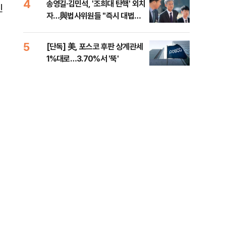
4
9
송영길·김민석, '조희대 탄핵' 외치
"'
신
자…與법사위원들 "즉시 대법관
공급
에
제청하라"
적 
5
10
[단독] 美, 포스코 후판 상계관세
네이
1%대로…3.70%서 '뚝'
외연
출(