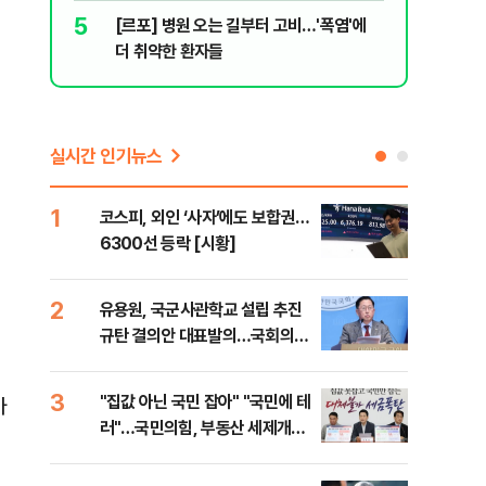
5
10
[르포] 병원 오는 길부터 고비…'폭염'에
[코인뉴스
더 취약한 환자들
다…큰 변
생
실시간 인기뉴스
1
6
코스피, 외인 ‘사자’에도 보합권…
靑,
6300선 등락 [시황]
점식
고'"
2
7
유용원, 국군사관학교 설립 추진
與김
규탄 결의안 대표발의…국회의원
발언
36명 동참
3
8
"집값 아닌 국민 잡아" "국민에 테
"오
아
러"…국민의힘, 부동산 세제개편
과정
안 맹폭
세제