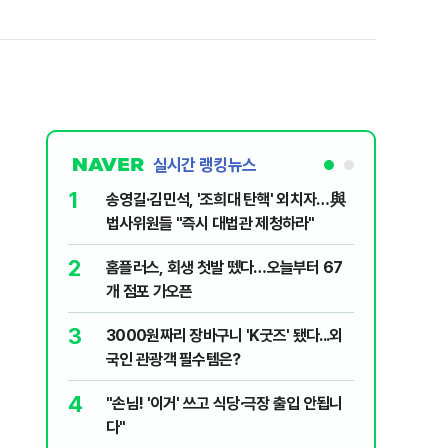
실시간 랭킹뉴스
1
6
송영길·김민석, '조희대 탄핵' 외치자…與
[단독] 
법사위원들 "즉시 대법관 제청하라"
로…3.70
2
7
홈플러스, 회생 첫발 뗐다…오늘부터 67
"집값 아
개 점포 가오픈
민의힘, 
3
8
3000원짜리 장바구니 'K굿즈' 됐다...외
영업정지
국인 관광객 필수템은?
에 5위 
4
9
"손님! '이거' 쓰고 식당·극장 출입 안됩니
"오세훈이
다"
반영"…