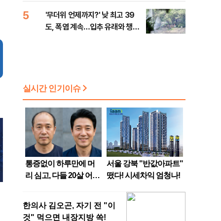
5
'무더위 언제까지?' 낮 최고 39
도, 폭염 계속…입추 유래와 챙겨
먹으면 좋은 음식 [오늘 날씨]