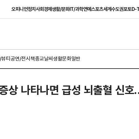
오피니언
정치
사회
경제
생활/문화
IT/과학
연예
스포츠
세계
수도권
포토
D-
/뷰티
공연/전시
책
종교
날씨
생활문화일반
이 증상 나타나면 급성 뇌출혈 신