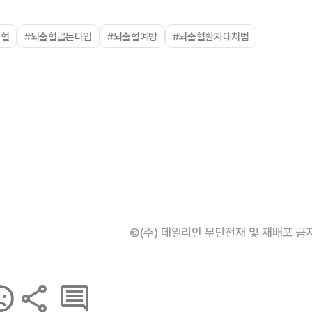
출혈
#뇌출혈골든타임
#뇌출혈예방
#뇌출혈환자대처법
©(주) 데일리안 무단전재 및 재배포 금