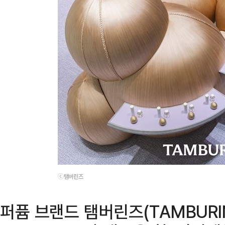
ⓒ탬버린즈
퍼퓸 브랜드 탬버린즈(TAMBURIN