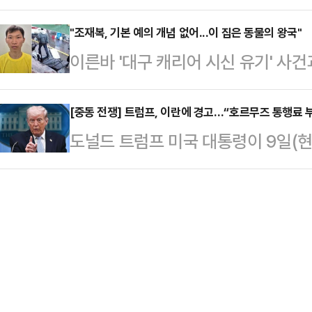
시장과 부산시장 후보로 결정되자 "
골절상을 입어 응급치료를 받았으며 
더라도 임기를 온전히 마칠 수 있을지
"조재복, 기본 예의 개념 없어...이 집은 동물의 왕국"
과 소방 당국은 정확한 경위를 조사 
이른바 '대구 캐리어 시신 유기' 사
한 것은 명백한 시민 모독"이라고 
로 사건을 봐서는 안된다"고 강조했다
10일 논평을 통해 "시한부 후보로 서
성 순천향대 경찰행정학과 교수는 장
[중동 전쟁] 트럼프, 이란에 경고…“호르무즈 통행료 
의가 공천의 기준인가"라고 날을 세
도널드 트럼프 미국 대통령이 9일(
하천에 유기한 조재복(26)에 대해 
로 정원오 전 성동구청장을 부산시장
부과 움직임에 대해 경고했다. 이란
의 개념이 없었던 것 같다"며 "일반
서울과 부산 시민 앞에 내놓…
다는 의도가 담겼다는 관측이 나온다.
위가 아래지만, 이 가정에서는 힘이 
통령은 이날 자신 소유의 소셜미디어(
'동물의 왕국'과 같은 관계였을 것"
르무즈 해협을 통과하는 유조선에 통
다'…
“그들은 그렇게 하지 않는 것이 좋다
행료를 부과)하고 있다면 지금 즉시 