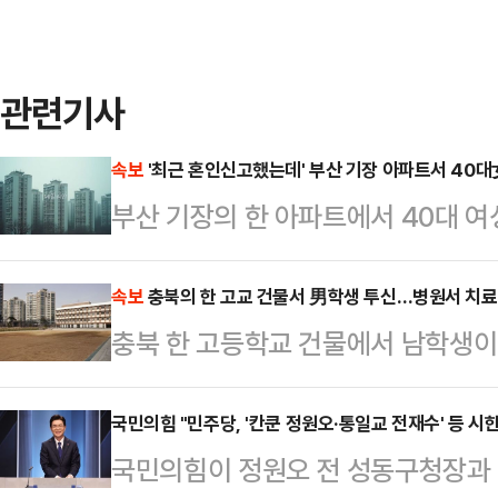
관련기사
속보
'최근 혼인신고했는데' 부산 기장 아파트서 40대女
부산 기장의 한 아파트에서 40대 여
전 2시22분께 기장군의 한 아파트 
채 발견됐다.남성을 살해한 것으로 
속보
충북의 한 고교 건물서 男학생 투신…병원서 치료
충북 한 고등학교 건물에서 남학생이
다. 부부는 최근 혼인신고를 한 것
다.28일 소방 당국에 따르면, 전날 
조사하고 있다.
건물 옥상에서 "남학생이 뛰어내렸다
국민의힘 "민주당, '칸쿤 정원오·통일교 전재수' 등 시
국민의힘이 정원오 전 성동구청장과
한 소방 당국은 A군을 병원으로 옮겼