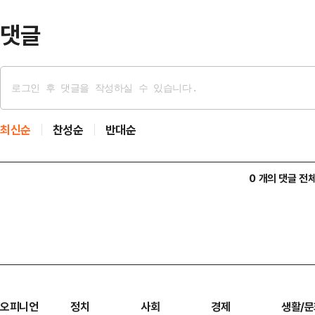
그는 이어 1시간쯤…
댓글
최신순
찬성순
반대순
0 개의 댓글 전
오피니언
정치
사회
경제
생활/문