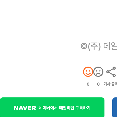
©(주) 데
기사 공
0
0
네이버에서 데일리안 구독하기