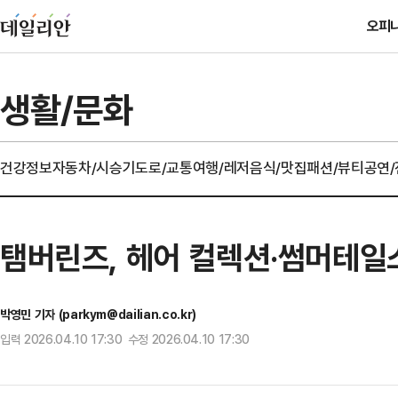
오피
생활/문화
건강정보
자동차/시승기
도로/교통
여행/레저
음식/맛집
패션/뷰티
공연
탬버린즈, 헤어 컬렉션·썸머테일
박영민 기자 (parkym@dailian.co.kr)
입력 2026.04.10 17:30 수정 2026.04.10 17:30