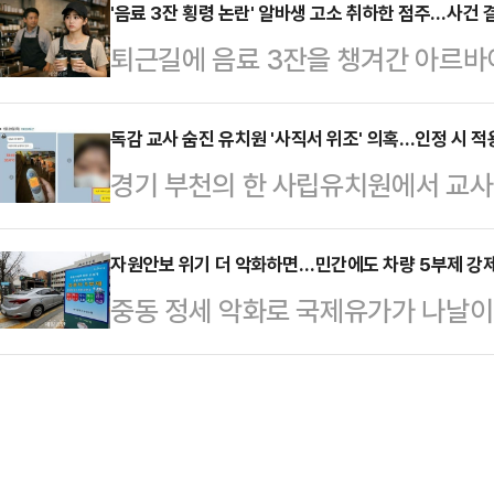
뢰자에게도 '범죄단체조직죄' 적용을
'음료 3잔 횡령 논란' 알바생 고소 취하한 점주…사건 
고 프레임을 만들어간다는 인상을 주
퇴근길에 음료 3잔을 챙겨간 아르바
자도 교사범·공동정범으로 처벌 가
따르면 김 특검보는 전날 오전 '김어
이즈 카페 점주가 사과와 함께 고소
는 조직과 시스템에 대한 구체적 인
는 '정준희의…
횡령이 반의사불벌죄(피해자가 가해
독감 교사 숨진 유치원 '사직서 위조' 의혹…인정 시 적
경찰과 법조계에 따르면 박정보 서울
경기 부천의 한 사립유치원에서 교사 
시하면 처벌할 수 없는 범죄)가 아니
자와 공범, 정보제공책, 실행자 등 
관련해 교육당국이 경찰에 수사를 의
해 금액이 소액인 경우 (무혐의) 불
에 대한 수사가 필요할…
경우 적용 가능한 형사책임 범위에 
자원안보 위기 더 악화하면…민간에도 차량 5부제 강제할
다"고 내다봤다.3일 경찰 등에 따르
중동 정세 악화로 국제유가가 나날이 
직 의사 존재 여부와 위임 범위 등에
전날 변호인을 통해 청주청원경찰서에
민간까지 확대할 가능성을 언급했다
성립 여부가 갈릴 수 있는 만큼 향후
하서를 제출했다. A씨와 다른…
법에 민간 의무 차량 5부제를 적용할
될 것이라는 분석이 나온다.1일 경찰과
민간에 차량 부제를 강제한다면 헌법상
에 따르면 부천교육지원청은 지난 3
을 침해할 우려가 있다"고 지적했다.
사립유치원을 …