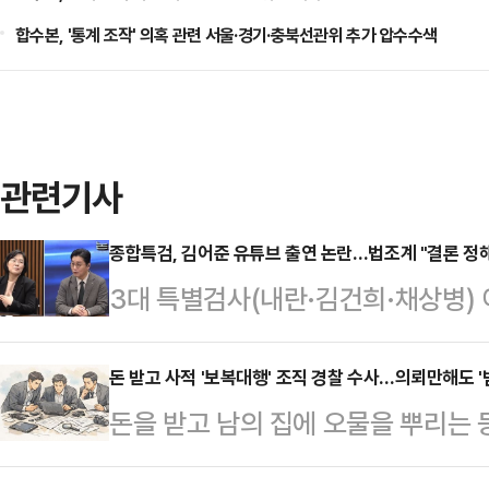
합수본, '통계 조작' 의혹 관련 서울·경기·충북선관위 추가 압수수색
관련기사
종합특검, 김어준 유튜브 출연 논란…법조계 "결론 정
3대 특별검사(내란·김건희·채상병) 
검팀의 김지미 특검보가 진보 성향 
대상을 밝히며 정치적 중립성과 수사
돈 받고 사적 '보복대행' 조직 경찰 수사…의뢰만해도 '
돈을 받고 남의 집에 오물을 뿌리는 등
"(출연도 부적절하지만) 그 내용도 부
련해 경찰이 전담팀을 꾸리고 의뢰자
보지 않을까 싶다'는 표현까지 쓰는 