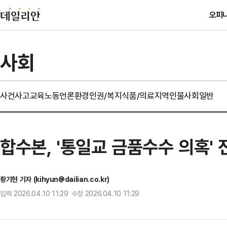
오피
사회
사건사고
교육
노동
언론
환경
인권/복지
식품/의료
지역
인물
사회일반
합수본, '통일교 금품수수 의혹'
황기현 기자 (kihyun@dailian.co.kr)
입력 2026.04.10 11:29 수정 2026.04.10 11:29