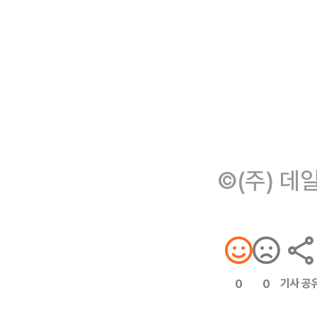
©(주) 데
기사 공
0
0