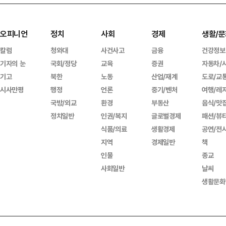
오피니언
정치
사회
경제
생활/문
칼럼
청와대
사건사고
금융
건강정보
기자의 눈
국회/정당
교육
증권
자동차/
기고
북한
노동
산업/재계
도로/교
시사만평
행정
언론
중기/벤처
여행/레
국방/외교
환경
부동산
음식/맛
정치일반
인권/복지
글로벌경제
패션/뷰
식품/의료
생활경제
공연/전
지역
경제일반
책
인물
종교
사회일반
날씨
생활문화