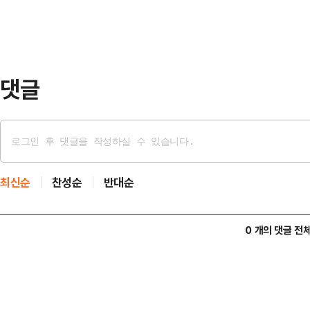
가가 배럴당 120~130달러 수준으
'주의'에서 '경계'로 격상하고, 공공
방안을 검토하…
댓글
최신순
찬성순
반대순
0 개의 댓글 전