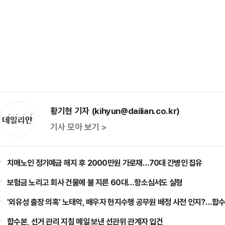
황기현 기자 (kihyun@dailian.co.kr)
기사 모아 보기 >
치매노인 정기예금 해지 후 2000만원 가로채…70대 간병인 집유
보험금 노리고 회사 건물에 불 지른 60대…항소심서도 실형
'외유성 출장 의혹' 노태악, 배우자 현지수행 공무원 배정 사전 인지?…합수
합수본, 선거 관리 지침 메일 보낸 선관위 관계자 입건