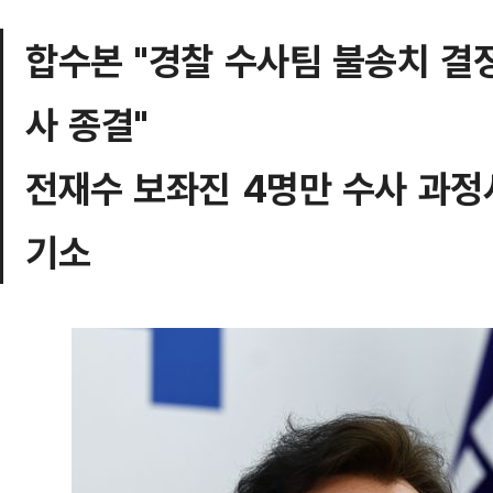
합수본 "경찰 수사팀 불송치 결
사 종결"
전재수 보좌진 4명만 수사 과정
기소