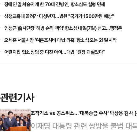
장애인 밀쳐 숨지게 한 70대 간병인, 항소심도 실형 면해
삼청교육대 끌려간 미성년자…법원 "국가가 1500만원 배상"
임성근 前사단장 '해병 순직 책임' 항소심 내일(7일) 선고…쟁점은
오세훈 서울시장 '여론조사비 대납 의혹' 항소심 오는 21일 시작
어린이집 입소 상담 중 다친 아이…대법 "원장 과실있다"
관련기사
조작기소 vs 공소취소…'대북송금 수사' 박상용 검사 
이재명 대통령 관련 쌍방울 불법 대