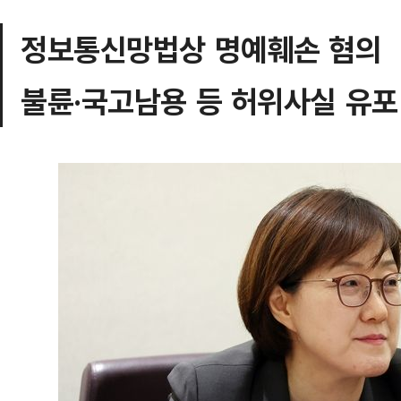
정보통신망법상 명예훼손 혐의
불륜·국고남용 등 허위사실 유포