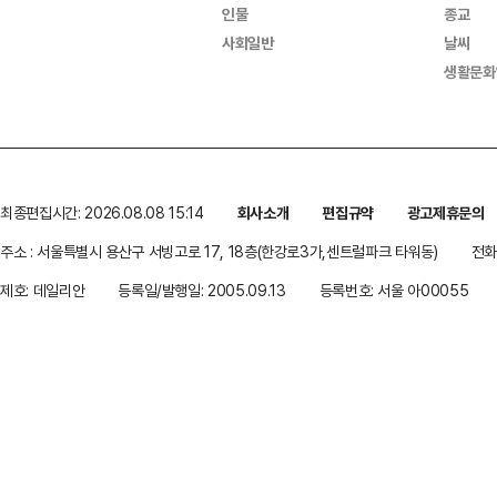
인물
종교
사회일반
날씨
생활문화
최종편집시간: 2026.08.08 15:14
회사소개
편집규약
광고제휴문의
주소 : 서울특별시 용산구 서빙고로 17, 18층(한강로3가,센트럴파크 타워동)
전화 
제호: 데일리안
등록일/발행일: 2005.09.13
등록번호: 서울 아00055