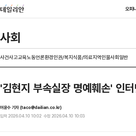
오피
사회
사건사고
교육
노동
언론
환경
인권/복지
식품/의료
지역
인물
사회일반
'김현지 부속실장 명예훼손' 인
어윤수 기자 (taco@dailian.co.kr)
입력 2026.04.10 10:02 수정 2026.04.10 10:03