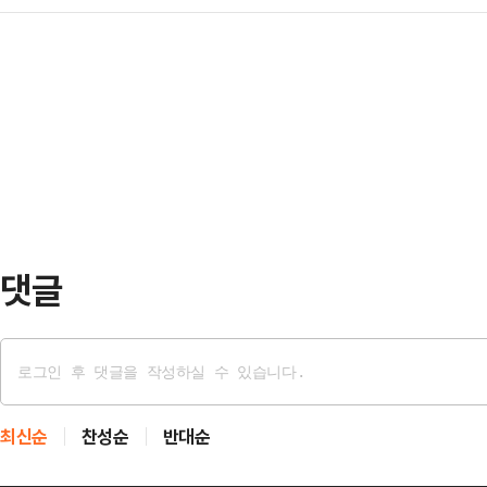
2020년 대법관으로 임명된 그는 
대한 고소·고발이 일상화 될 수 있단
명에게 벤조디아제…
가지 역할을 동시에 수행해 왔다.19
원장에 대한 탄핵소추안 발의도 추진
계성고와 한양대 법대를 졸업했다. 1
여당의 사법 장악 시도가 노골화 되고
수원 16기)한 뒤 1990년 수원지법
따르면 이…
의 길을 걸었다. 법원에서는 소통능
받았던 것으로 전해졌다.대법관 재직
사건'의 …
댓글
최신순
찬성순
반대순