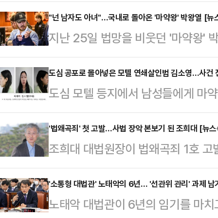
연수원 38기) 인천지검 부부장검사
원지검 부부장 시절 이화영 전 경기
"넌 남자도 아녀"…국내로 돌아온 '마약왕' 박왕열 [
지난 25일 법망을 비웃던 '마약왕' 박
통화 녹취록이 공개되면서다. 더불어민
을 밟았다.인천국제공항 입국장에 모
기소'의 결정적 증거로 보고 국정조사
지는 취재진의 질문에 침묵으로 일관하
도심 공포로 몰아넣은 모텔 연쇄살인범 김소영…사건 
파장의 핵심인 녹취록에는 박 검사가
도심 모텔 등지에서 남성들에게 마약
삿대질하며 "넌 남자도 아녀"라고 쏘
완전히 주범이 되고 이화영이 종범이 
살해하거나 상해를 입힌 이른바 '모텔
적인 표현을 사용한 것인지 대중의 
능하다"고 언급한 내용…
에 넘겨졌다. 검찰은 김소영의 범행
'법왜곡죄' 첫 고발…사법 장악 본보기 된 조희대 [뉴
거슬러 올라간다. 당시 JTBC 취
조희대 대법원장이 법왜곡죄 1호 고발
데, 수사 과정에서 추가 피해자들이
있던 박왕열을 직접 찾아가 옥중 인터
원·법왜곡죄 신설·재판소원제 도입) 
있다.20일 경찰과 법조계에 따르면
콜로시의 …
따라 현직 사법부 수장이 하급심인 1
'소통형 대법관' 노태악의 6년… '선관위 관리' 과제 
장검사)는 지난 10일 살인, 특수상
노태악 대법관이 6년의 임기를 마치고
태도 가능한 시나리오다.법조계 안팎
속기소 했다. 김소영은 지난해 12월