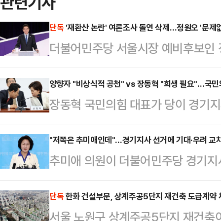
관련기사
단독
'재환산 논란' 여론조사 돌연 삭제…정원오 '문제없
더불어민주당 서울시장 예비후보인 
에서 논란이 된 '재환산 여론조사' 
것으로 확인됐다. 당초 "법률 검토
양향자 "비상식적 공천" vs 장동혁 "희생 필요"…국
장동혁 국민의힘 대표가 당이 경기지
배치되는 행보다.9일 데일리안 취재를
절차를 진행하는 것과 관련 양향자 
인실 SNS에 게시됐던 '재환산 왜곡
때문에 정청래 더불어민주당 대표에게
"저쪽은 추미애인데"…경기지사 선거에 기대·우려 교
거나 비공개로 전환됐다. 해당 게시물
추미애 의원이 더불어민주당 경기지
쓴소리를 들었다. 공천 상황에 대한 
그에도 올라와 지지층 사이에 공유됐
대와 우려가 교차해 나타나고 있다. 
선거와 당을 위해 절제와 희생도 필
차'다. 정 후보…
원을 향한 중도층의 시선이 곱지 않은
단독
한화 건설부문, 상계주공5단지 재건축 도급계약 
원은 9일에서 열린 국회 최고위원회의
서울 노원구 상계주공5단지 재건축
본선에서 해볼 만하다는 분석에서다.
민의힘은 후보 안 뽑고 도대체 뭐 하