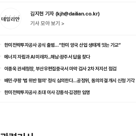
김지현 기자 (kjh@dailian.co.kr)
기사 모아 보기 >
한미전략투자공사 공식 출범…“한미 양국 산업 생태계 잇는 가교”
에너지 자립과 AI 미래차...해남·광주서 답을 찾다
이종욱 관세청장, 부산우편집중국서 마약 검사 2차 저지선 점검
배민·쿠팡 ‘법 위반 혐의’ 정식 심의한다…공정위, 동의의결 개시 신청 기각
한미전략투자공사 초대 이사 강종석·김경한 임명