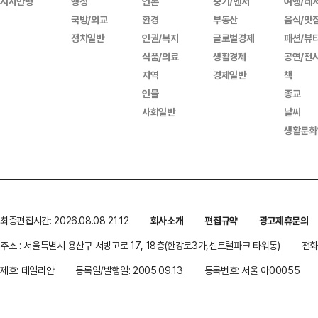
시사만평
행정
언론
중기/벤처
여행/레
국방/외교
환경
부동산
음식/맛
정치일반
인권/복지
글로벌경제
패션/뷰
식품/의료
생활경제
공연/전
지역
경제일반
책
인물
종교
사회일반
날씨
생활문화
최종편집시간: 2026.08.08 21:12
회사소개
편집규약
광고제휴문의
주소 : 서울특별시 용산구 서빙고로 17, 18층(한강로3가,센트럴파크 타워동)
전화 
제호: 데일리안
등록일/발행일: 2005.09.13
등록번호: 서울 아00055