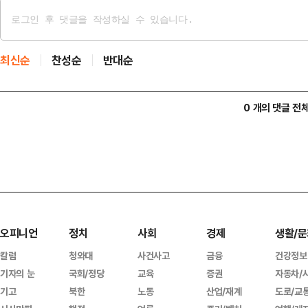
최신순
찬성순
반대순
0 개의 댓글 전
오피니언
정치
사회
경제
생활/문
칼럼
청와대
사건사고
금융
건강정보
기자의 눈
국회/정당
교육
증권
자동차/
기고
북한
노동
산업/재계
도로/교