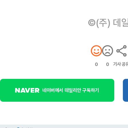
©(주) 데
기사 공
0
0
네이버에서 데일리안 구독하기