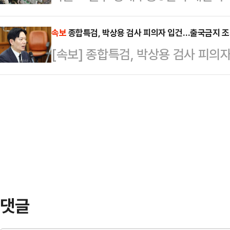
에 오를 것으로 기대된다. 재건축 
적당한 후보가 마땅치 않아서다. 당내
다선 의원께서 장 …
조합원 분양 신정을 진행한다는 계획
속보
종합특검, 박상용 검사 피의자 입건…출국금지 
기도 전체 선거와 당 이미지 쇄신에
[속보] 종합특검, 박상용 검사 피의
신탁은 전날 시공사인 한화 건설부
는 만큼 지도부가 최대한 다양한 후
단지 재건축은 19개동, 840가구(전용
목소리가 나온다.…
구로 탈바꿈하는 사업으로, 지난해 
공사로 선정된 바 있다.공사비는 3.3
서 조합이 2023…
댓글