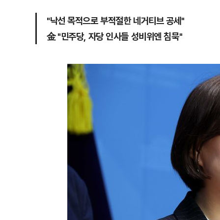
"낙선 목적으로 부적절한 네거티브 공세"
金 "민주당, 자당 인사들 성비위엔 침묵"