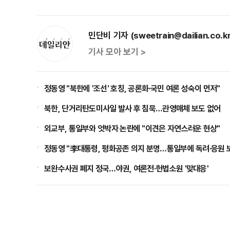
민단비 기자 (sweetrain@dailian.co.kr
기사 모아 보기 >
정동영 "북한에 '조선' 호칭, 공론화·국민 여론 성숙이 먼저"
북한, 단거리탄도미사일 발사 후 침묵…관영매체 보도 없어
외교부, 통일부와 엇박자 논란에 "이견은 자연스러운 현상"
정동영 "李대통령, 평화공존 의지 분명…통일부에 독려·응원 보
보완수사권 폐지 정국…야권, 여론전·헌법소원 '맞대응'