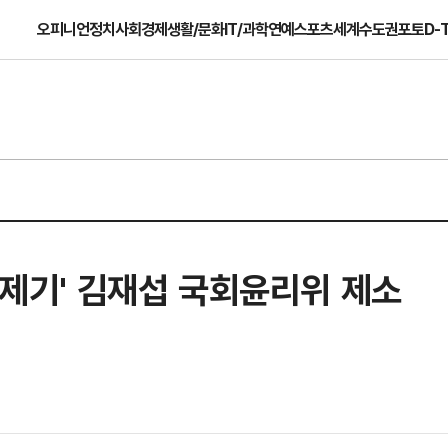
오피니언
정치
사회
경제
생활/문화
IT/과학
연예
스포츠
세계
수도권
포토
D-
혹 제기' 김재섭 국회윤리위 제소