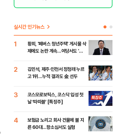
실시간 인기뉴스
1
6
황희, '폐버스 청년주택' 게시물 삭
李,
제에도 논란 계속…여당서도 '내
국민
로남불' 비판
李 
2
7
김민석, 제주·인천서 정청래 누르
정청
고 1위…누적 결과도 金 선두
판"
민석
3
8
코스모로보틱스, 코스닥 입성 첫
[속
날 ‘따따블’ [특징주]
선거
리
4
9
보험금 노리고 회사 건물에 불 지
"정
른 60대…항소심서도 실형
도 
호