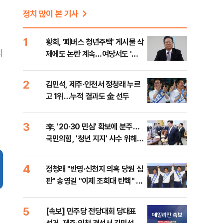
정치 많이 본 기사
1
황희, '폐버스 청년주택' 게시물 삭
지
제에도 논란 계속…여당서도 '내
로남불' 비판
2
김민석, 제주·인천서 정청래 누르
고 1위…누적 결과도 金 선두
3
李, '20·30 민심' 확보에 분주…
국민의힘, '청년 지지' 사수 위해
李 견제 사활
4
정청래 "반명·신천지 의혹 당원 심
판" 송영길 "이제 조희대 탄핵" 김
민석 "대체불가 민주당"
5
[속보] 민주당 전당대회 당대표