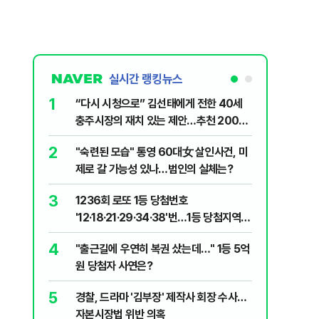
실시간 랭킹뉴스
1
6
“다시 시청으로” 김선태에게 전한 40세
김민석, 
충주시장의 재치 있는 제안…추천 2000
누적 결과
개
2
7
"숙련된 모습" 통영 60대女 살인사건, 미
"정청래,
제로 갈 가능성 있나…범인의 실체는?
말라"…친
격돌
3
8
1236회 로또 1등 당첨번호
최악의 
'12·18·21·29·34·38'번…1등 당첨지역
낮 최고 
어디?
4
9
"출근길에 우연히 복권 샀는데…" 1등 5억
‘탄약 고
원 당첨자 사연은?
색출하라
5
10
경찰, 드라마 '김부장' 제작사 회장 수사…
장애인 밀
자본시장법 위반 의혹
심도 실형