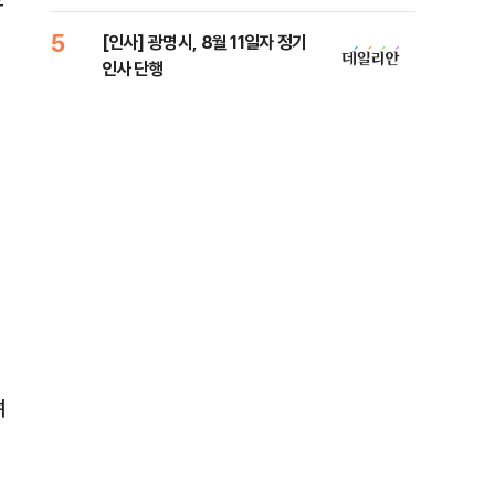
원 
5
10
[인사] 광명시, 8월 11일자 정기
[단
인사 단행
1%
며