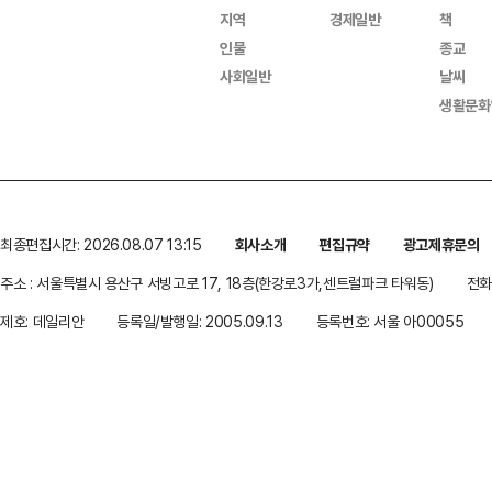
지역
경제일반
책
인물
종교
사회일반
날씨
생활문화
최종편집시간: 2026.08.07 13:15
회사소개
편집규약
광고제휴문의
주소 : 서울특별시 용산구 서빙고로 17, 18층(한강로3가,센트럴파크 타워동)
전화 
제호: 데일리안
등록일/발행일: 2005.09.13
등록번호: 서울 아00055