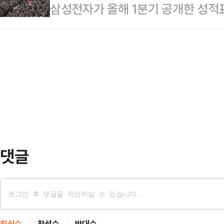
삼성전자가 올해 1분기 공개한 성적표
쓴소리를 들었다. 공천 상황에 대한 
중동상황으로 공사비가 증가하고 공
였습니다. 그러나 이 축포는 동시에
선거와 당을 위해 절제와 희생도 필
려움을 겪고 있다”며 “정부가 건…
는 57조원의 영업이익 앞에서 삼성은
원은 9일에서 열린 국회 최고위원회의
가'라는 질문과 마주했습니다.삼성전
민의힘은 후보 안 뽑고 도대체 뭐 하
영업이익 270조원 달성 가능성을 점
다선 의원께서 장 …
내밀었고, 사측은 업계 최고 보상을 
니다. 그러나 노조는 일회성 조치가
언했습니다. 초호…
댓글
최신순
찬성순
반대순