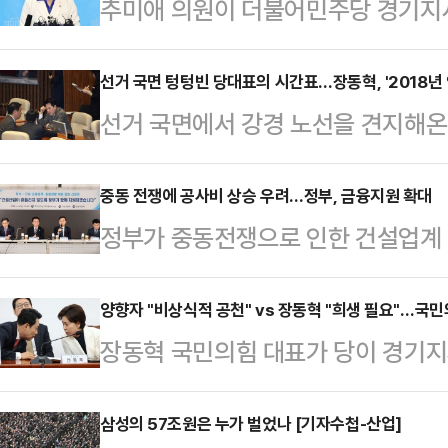
추미애 의원이 더불어민주당 경기지
대와 우려가 교차해 나타나고 있다. 
원을 향한 중도층의 시선이 곱지 않은
선거 국면 텅텅빈 당대표의 시간표…장동혁, '2018년 
선거 국면에서 강경 노선을 견지해온
본선에서 해볼 만하다는 분석에서다.
안팎에서 이어지는 가운데, 당대표의
적당한 후보가 마땅치 않아서다. 당내
를 두고 일각에서는 당대표의 존재감
중동 전쟁에 공사비 상승 우려…정부, 금융지원 확대
기도 전체 선거와 당 이미지 쇄신에
정부가 중동전쟁으로 인한 건설업계 
후 역할이 더욱 축소될 것이라는 전망
는 만큼 지도부가 최대한 다양한 후
마련에 나섰다.김민석 국무총리는 8
이 일부 의원들과 접촉하며 내부 소통
목소리가 나온다.…
금융업권 합동 간담회를 개최해 건
양향자 "비상식적 공천" vs 장동혁 "희생 필요"…국
일대 부동산 및 아파트 현장을 찾았
장동혁 국민의힘 대표가 당이 경기지
지원방안을 논의했다.중동에서 전쟁
회의를 개최하는 등 민생 행보에 무
절차를 진행하는 것과 관련 양향자 
미콘 혼화제, 각종 플라스틱 제품과
로 국회에서 최고위 …
때문에 정청래 더불어민주당 대표에게
삼성의 57조원은 누가 벌었나 [기자수첩-산업]
아스팔트 등에 대한 수급 불안이 확