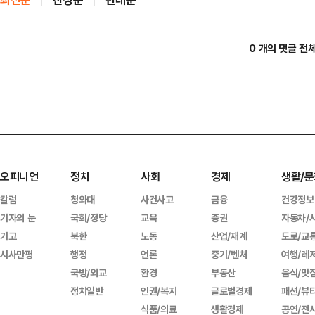
0 개의 댓글 전
오피니언
정치
사회
경제
생활/문
칼럼
청와대
사건사고
금융
건강정보
기자의 눈
국회/정당
교육
증권
자동차/
기고
북한
노동
산업/재계
도로/교
시사만평
행정
언론
중기/벤처
여행/레
국방/외교
환경
부동산
음식/맛
정치일반
인권/복지
글로벌경제
패션/뷰
식품/의료
생활경제
공연/전