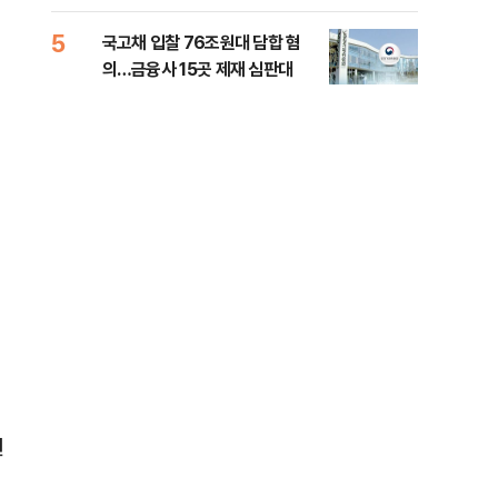
세제개편 해법은
질
5
10
국고채 입찰 76조원대 담합 혐
美민
의…금융사 15곳 제재 심판대
면 
벤