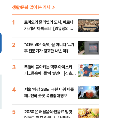
생활/문화 많이 본 기사
1
로미오와 줄리엣의 도시, 베로나
가 키운 ‘아마로네’ [임유정의 글
라스 노트]
2
"41도 넘은 폭염, 끝 아니다"...기
후 전문가가 경고한 내년 더위
3
폭염에 들이키는 맥주·아이스커
피…몸속에 '돌'이 쌓인다 [김효경
의 데일리 헬스]
4
서울 '체감 38도' 극한 더위 이틀
째...전국 곳곳 폭염중대경보
5
2030은 배달음식·단음료 맘껏