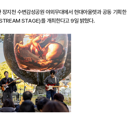
틀간 장지천 수변감성공원 야외무대에서 현대아울렛과 공동 기획한
STREAM STAGE)를 개최한다고 9일 밝혔다.
1
[데일리안 오늘뉴스 종합] 축
인 심판에 성접대 의혹, 李대통
지율 하락 의식했나, 삼전닉스
2
"삼성·SK보다 싸게 달라"…애
물, SK하이닉스 프리마켓 시초
에 '더 비싸다' 퇴짜
점화, 김민석 "과반 승리 가능성
3
美증시 급제동…다우 464P↓
S&P500·나스닥도 동반 하락
4
"탄약 왜 부족한 거야"…트럼프
무기고 고갈'에 국방장관 질책
5
美 원정출산 전면 차단…트럼프
민권 금지' 행정명령 서명