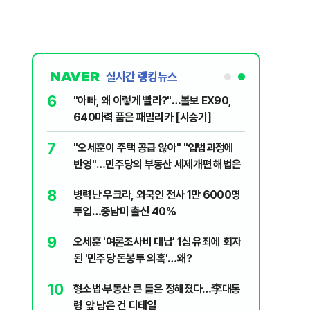
실시간 랭킹뉴스
6
구협회 외국
"아빠, 왜 이렇게 빨라?"…볼보 EX90,
령 20대 지
640마력 품은 패밀리카 [시승기]
 올인은 금
7
플, 中창신
"오세훈이 주택 공급 않아" "입법과정에
가 논란 재
반영"…민주당의 부동산 세제개편 해법은
 99%" 등
8
,
병력난 우크라, 외국인 전사 1만 6000명
투입…중남미 출신 40%
9
, '이란전
오세훈 '여론조사비 대납' 1심 유죄에 회자
된 '민주당 돈봉투 의혹'…왜?
10
, '출생시
형소법·부동산 큰 틀은 정해졌다…李대통
령 앞 남은 건 디테일