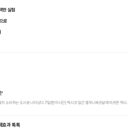
택한 실험
능으로
기
’
 많이 소비하는 도시로 나타났다.7일(현지시간) 멕시코 일간 엘우니베르살에 따르면 멕시
계됐다. 이는 BTS 본 고장인 서울과 아시아권 주요 거점인 자카르타를 넘어선 수치로 
력한 팬덤을 반영한다고 분석했다. 실제 주멕시코 한국문화원 등록 인원 220만명 가운데
.아메리카 테산 한국문화원 홍보팀장은 엘우니베르살과의 인터뷰에서 …
경제효과 톡톡