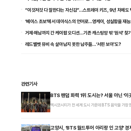
“이것저것 다 잘한다는 자신감”…스트레이 키즈, 9년 차에도 
‘베이스 초보’에서 데이식스의 언어로…영케이, 성실함을 재
거제·해남까지 간 케이팝 오디션…기존 캐스팅망 밖 ‘원석’ 찾
레드벨벳 뮤비 속 살아남지 못한 남주들…‘서핀 보이’도?
관련기사
BTS 팬덤 화력 1위 도시는? 서울 아닌 ‘이곳
멕시코시티가 전 세계 도시 가운데 BTS 음악을 가장
코시티 내 방탄소년단 월간 청취자는 약 70만명으로 집
세계 도시 중 1위다.매체는 이 같은 결과가 현지의 강
50만명 이상이 BTS 팬덤에 속한 것으로 나타났다
고양시, ‘BTS 월드투어 아리랑 인 고양’ 