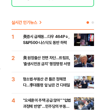
실시간 인기뉴스
1
6
美증시 급제동…다우 464P↓,
오세
S&P500·나스닥도 동반 하락
죄에
혹'
2
7
美 원정출산 전면 차단…트럼프,
근거
'출생시민권 금지' 행정명령 서명
신천
.
3
8
형소법·부동산 큰 틀은 정해졌
"삼
다…李대통령 앞 남은 건 디테일
中창
4
9
"오세훈이 주택 공급 않아" "입법
"탄
과정에 반영"…민주당의 부동산
'이