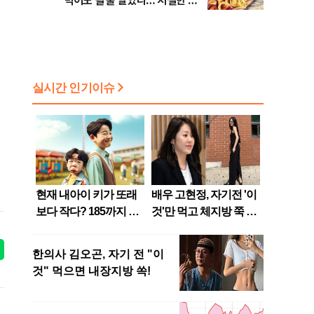
먹어도 될 줄 알았나…'처절한 대
가' [김효경의 데일리 헬스]