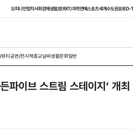
오피니언
정치
사회
경제
생활/문화
IT/과학
연예
스포츠
세계
수도권
포토
D-
/뷰티
공연/전시
책
종교
날씨
생활문화일반
‘가든파이브 스트림 스테이지’ 개최