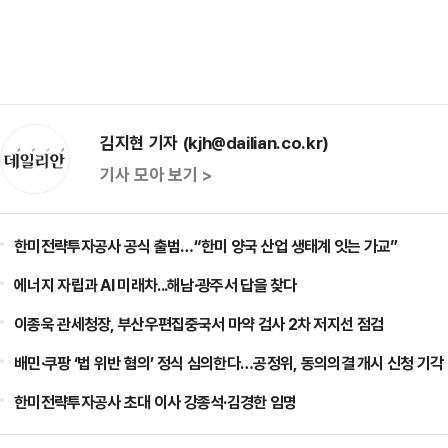
김지현 기자 (kjh@dailian.co.kr)
기사 모아 보기 >
한미전략투자공사 공식 출범…“한미 양국 산업 생태계 잇는 가교”
에너지 자립과 AI 미래차...해남·광주서 답을 찾다
이종욱 관세청장, 부산우편집중국서 마약 검사 2차 저지선 점검
배민·쿠팡 ‘법 위반 혐의’ 정식 심의한다…공정위, 동의의결 개시 신청 기각
한미전략투자공사 초대 이사 강종석·김경한 임명