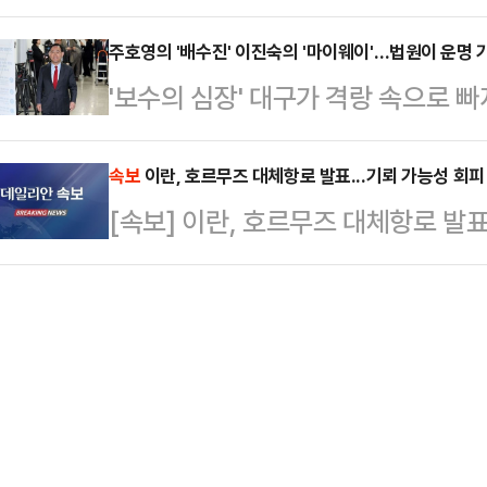
마련에 나섰다.김민석 국무총리는 8
이 일부 의원들과 접촉하며 내부 소통
목소리가 나온다.…
금융업권 합동 간담회를 개최해 건
주호영의 '배수진' 이진숙의 '마이웨이'…법원이 운명 
일대 부동산 및 아파트 현장을 찾았
'보수의 심장' 대구가 격랑 속으로 빠
지원방안을 논의했다.중동에서 전쟁
회의를 개최하는 등 민생 행보에 무
두고 국민의힘 공천관리위원회의 '컷
미콘 혼화제, 각종 플라스틱 제품과
로 국회에서 최고위 …
속 출마 여지를 남긴 채 법정 투쟁
속보
이란, 호르무즈 대체항로 발표...기뢰 가능성 회피
아스팔트 등에 대한 수급 불안이 확
[속보] 이란, 호르무즈 대체항로 발표
까지 독자 행보를 강행하면서 보수 
중동상황으로 공사비가 증가하고 공
후보 경선에서 배제된 주호영 의원은
려움을 겪고 있다”며 “정부가 건…
견을 열고 "항고심 판단을 끝까지 지
겠다"고 밝혔다. 법적 판단 결과에 따
최후통…