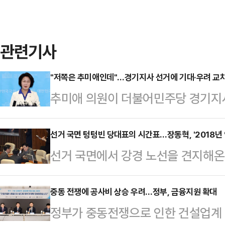
관련기사
"저쪽은 추미애인데"…경기지사 선거에 기대·우려 교
추미애 의원이 더불어민주당 경기지
대와 우려가 교차해 나타나고 있다. 
원을 향한 중도층의 시선이 곱지 않은
선거 국면 텅텅빈 당대표의 시간표…장동혁, '2018년 
선거 국면에서 강경 노선을 견지해온
본선에서 해볼 만하다는 분석에서다.
안팎에서 이어지는 가운데, 당대표의
적당한 후보가 마땅치 않아서다. 당내
를 두고 일각에서는 당대표의 존재감
중동 전쟁에 공사비 상승 우려…정부, 금융지원 확대
기도 전체 선거와 당 이미지 쇄신에
정부가 중동전쟁으로 인한 건설업계 
후 역할이 더욱 축소될 것이라는 전망
는 만큼 지도부가 최대한 다양한 후