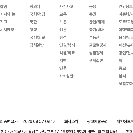
칼럼
청와대
사건사고
금융
건강정보
기자의 눈
국회/정당
교육
증권
자동차/
기고
북한
노동
산업/재계
도로/교
시사만평
행정
언론
중기/벤처
여행/레
국방/외교
환경
부동산
음식/맛
정치일반
인권/복지
글로벌경제
패션/뷰
식품/의료
생활경제
공연/전
지역
경제일반
책
인물
종교
사회일반
날씨
생활문화
최종편집시간: 2026.08.07 08:17
회사소개
광고제휴문의
개인정보
주소 : 서울특별시 용산구 서빙고로 17, 18층(한강로3가,센트럴파크 타워동)
전화 