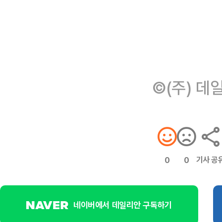
©(주) 데
기사 공
0
0
네이버에서 데일리안 구독하기