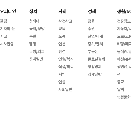
오피니언
정치
사회
경제
생활/문
칼럼
청와대
사건사고
금융
건강정보
기자의 눈
국회/정당
교육
증권
자동차/
기고
북한
노동
산업/재계
도로/교
시사만평
행정
언론
중기/벤처
여행/레
국방/외교
환경
부동산
음식/맛
정치일반
인권/복지
글로벌경제
패션/뷰
식품/의료
생활경제
공연/전
지역
경제일반
책
인물
종교
사회일반
날씨
생활문화