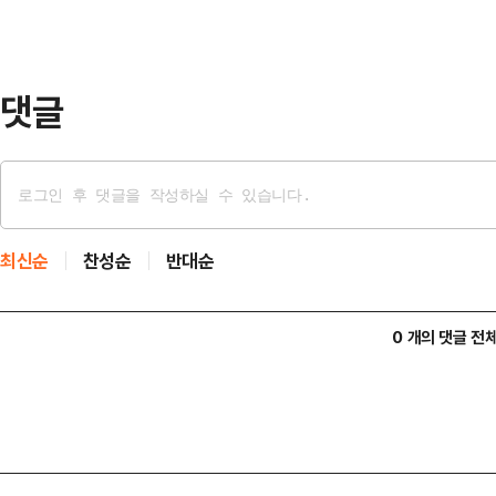
없다"며 "우리는 이란의 미사일을 파
타임스(NYT), 로이터통신 등 주요
이란에…
댓글
최신순
찬성순
반대순
0 개의 댓글 전