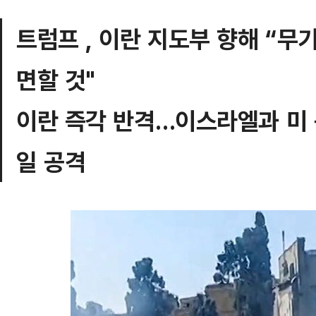
트럼프 , 이란 지도부 향해 “무
면할 것"
이란 즉각 반격…이스라엘과 미 
일 공격