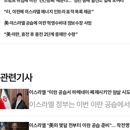
트럼프 위협에 이란 ‘인간방패’ 세운다…“청년 등에 발전소 앞에 모여라”
“러, 이란에 이스라엘 에너지 인프라 표적 목록 제공”
美·이스라엘 공습에 이란 혁명수비대 정보수장 사망
“美·이란, 휴전 후 종전 2단계 중재안 수령”
관련기사
이스라엘 "이란 공습서 하메네이·페제시키안 암살 시도
이스라엘 정부는 이번 이란 공습에
마수드 페제시키안 대통령에 대한 
타임스오브이스라엘(TOI)에 따르면 
이스라엘 "美와 몇달 전부터 이란 공습 준비"… 작전명 