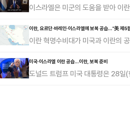
이스라엘은 미군의 도움을 받아 이란
지시간) 오전 이스라엘군의 공습이 
발표했다.로이터통신에 따르면 이스라
령, 또 이란 혁명수비대 고위 지휘
"이스라엘과 미국은 이란의 테러정
이란, 요르단·바레인·이스라엘에 보복 공습…"美 제5
그러면서 "암살 시도의 성공 여부는 
이란 혁명수비대가 미국과 이란의 공
가한 조직을 제거하기 위해 광범위한
전체적으로 매우 성공적이다. 우리는
등을 향해 미사일을 발사했다고 AP
해 6월 핵시설을 공습 받은 뒤에도 
을 완전히 무력화했다"고 주장…
내무부는 이날 자국민에게 외출을 
미국·이스라엘 이란 공습…이란, 보복 준비
구했다. 이스라엘 접경지의 대리 세
도널드 트럼프 미국 대통령은 28일(
의 긴급 방송을 내보냈다. 내무부는
과 전세계에 위험을 키웠다"고 비판
고 밝혔다.트럼프 대통령은 이날 소
안내가 있을 때까지 실내에 머물러
과 함께 이 작전을 준비…
상 메시지에서 "미국은 이란에 대한 '중
이션센터(NCC)는 미 해군 제5함
다"면서 "(작전의) 목표는 이란 정
NCC는 성명을 통해 "국민은 관계
고 밝혔다.트럼프 대통령은 그러면서
내보낸 정보만 믿어야 한다"고…