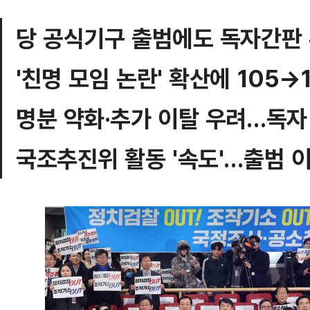
당 공식기구 출범에도 독자간판
'친명 모임 논란' 확산에 105→
명분 약화·추가 이탈 우려…독자
국조추진위 활동 '속도'…출범 