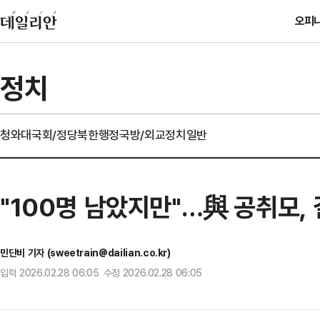
오피
정치
청와대
국회/정당
북한
행정
국방/외교
정치일반
"100명 남았지만"…與 공취모,
민단비 기자 (sweetrain@dailian.co.kr)
입력 2026.02.28 06:05 수정 2026.02.28 06:05