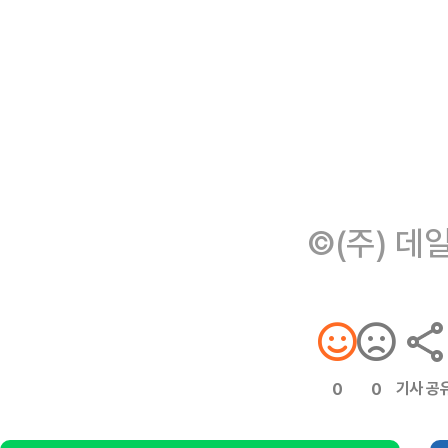
©(주) 데
기사 공
0
0