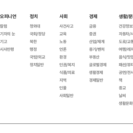
오피니언
정치
사회
경제
생활/문
칼럼
청와대
사건사고
금융
건강정보
기자의 눈
국회/정당
교육
증권
자동차/
기고
북한
노동
산업/재계
도로/교
시사만평
행정
언론
중기/벤처
여행/레
국방/외교
환경
부동산
음식/맛
정치일반
인권/복지
글로벌경제
패션/뷰
식품/의료
생활경제
공연/전
지역
경제일반
책
인물
종교
사회일반
날씨
생활문화