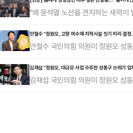
과 함께여야 한다"고 강조했다.박정훈
한 '윤석열 정권 조작기소 및 공소취
"왜 윤석열 노선을 견지하는 세력이 
"한 전 대표에게 백의종군을 하라고
모를 떠났다. 이 의원은 당 공식기
선' 그러니까, 윤석열 노선을 끊어내
유리하다'고들 한다"며 "얼핏 친구의
는 건 계파…
이다. 그럼 미래가 없다."장동혁 국
안철수 "정원오, 고향 여수에 치적시설 짓기 미리 결
서 국회 외교통일위원장이기도 한 3
안철수 국민의힘 의원이 정원오 성
구 서문시장. 최근 장동혁 지도부로
기자회견을 열어 "지난 22대 총선 
농지가 있는 전남 여수에 성동구 휴양
가 27일 '보수의 심장' 대구를 당당
이 결코 가…
표를 거쳤다는 반박에 대해 "고향이
김재섭 "정원오, 대규모 사업 수주한 성동구 쓰레기 
노선에 맞서 전면전을 선포했다. 당
김재섭 국민의힘 의원이 정원오 성동구
로 미리 결정하고, 형식상의 주민투
원들을 당 윤리위원회에 제소하겠다고
청장 선거 과정에서 성동구 소재 쓰
의원은 27일 페이스북에 성동힐링센
정지 1년 …
개인 한도 최대치의 후원을 받았단 
글을 올려 "2월에 고향 여수를 정해
된 것만 배웠느냐"라고 질타했다.김
행정이냐"라고 비판했다.먼저 그는 
도 (정원오 구청장에게 후원을 한) 
여수의 성동힐링센터…