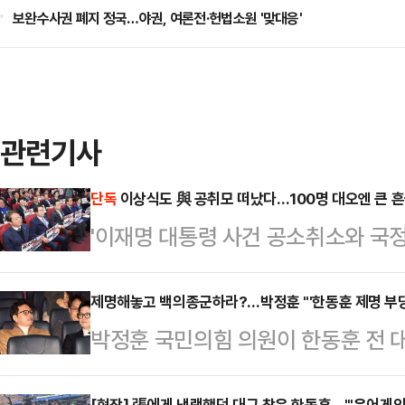
보완수사권 폐지 정국…야권, 여론전·헌법소원 '맞대응'
관련기사
단독
이상식도 與 공취모 떠났다…100명 대오엔 큰 
'이재명 대통령 사건 공소취소와 국정
속이던 이상식 더불어민주당 의원이 
의원을 포함해 총 5명이 이탈했지만,
제명해놓고 백의종군하라?…박정훈 "'한동훈 제명 부당
박정훈 국민의힘 의원이 한동훈 전 
고 있어 대오에 큰 흔들림은 없는 모
요구에 대해 "그 제안이 진정성을 가
이상식 민주당 의원은 지난 25일 '
[현장] 張에게 냉랭했던 대구 찾은 한동훈…"'윤어게인