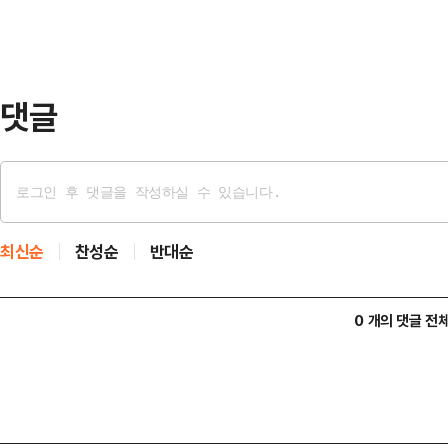
약(2025~2027년)을 수의계약 
사업을 수주했다"고 지적했다.김 의
따르면 2014년…
댓글
최신순
찬성순
반대순
0 개의 댓글 전