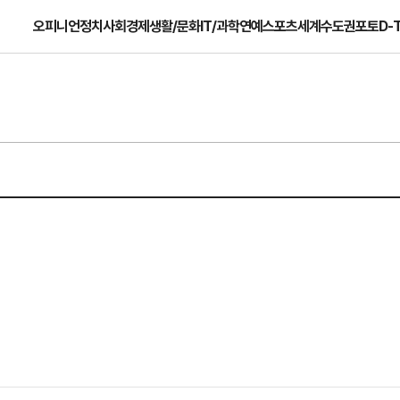
오피니언
정치
사회
경제
생활/문화
IT/과학
연예
스포츠
세계
수도권
포토
D-