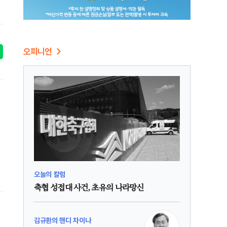
오피니언
오늘의 칼럼
축협 성접대 사건, 초유의 나라망신
김규환의 핸디 차이나