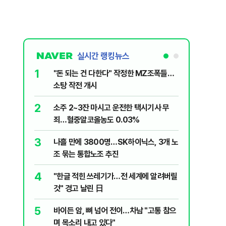
실시간 랭킹뉴스
1
6
"돈 되는 건 다한다" 작정한 MZ조폭들…
인천서 엄
소탕 작전 개시
지 않냐"
2
7
소주 2~3잔 마시고 운전한 택시기사 무
변동성 잦
죄…혈중알코올농도 0.03%
6000~
3
8
나흘 만에 3800명…SK하이닉스, 3개 노
평산책방 
조 묶는 통합노조 추진
63만명 
4
9
"한글 적힌 쓰레기가…전 세계에 알려버릴
이력서에
것" 경고 날린 日
前직원 
5
10
바이든 암, 뼈 넘어 전이…차남 "고통 참으
"X돌았네
며 목소리 내고 있다"
기'…인천