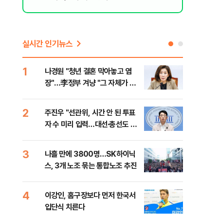
실시간 인기뉴스
1
6
나경원 "청년 결혼 막아놓고 염
후티
장"…李정부 겨냥 "그 자체가 결
설 
혼 페널티"
2
7
주진우 "선관위, 시간 안 된 투표
이란
자 수 미리 입력…대선·총선도 수
병력
사해야"
3
8
나흘 만에 3800명…SK하이닉
추미
스, 3개 노조 묶는 통합노조 추진
못 
틀 
4
9
이강인, 홈구장보다 먼저 한국서
치매
입단식 치른다
20