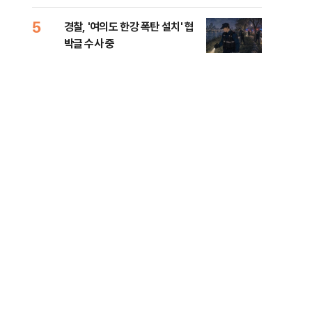
인 
5
10
경찰, '여의도 한강 폭탄 설치' 협
민주
박글 수사 중
리…
들께