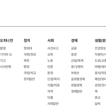
오피니언
정치
사회
경제
생활/문
칼럼
청와대
사건사고
금융
건강정보
기자의 눈
국회/정당
교육
증권
자동차/
기고
북한
노동
산업/재계
도로/교
시사만평
행정
언론
중기/벤처
여행/레
국방/외교
환경
부동산
음식/맛
정치일반
인권/복지
글로벌경제
패션/뷰
식품/의료
생활경제
공연/전
지역
경제일반
책
인물
종교
사회일반
날씨