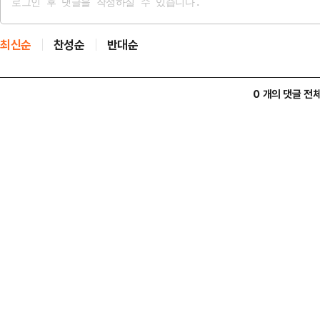
최신순
찬성순
반대순
0 개의 댓글 전