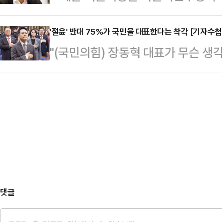
초헌법적 절대군주로 만들려는 것이냐
천 심사 이전에, 공고 이전에, 새로
건을 …
북을 통해 "대한민국 사법권을 정치
'절윤' 반대 75%가 국민을 대표한다는 착각 [기자수첩
는 결단, 그것이야말로 가장 큰 책임
"(국민의힘) 장동혁 대표가 무슨 생
수인처럼 부리겠다는 민주당의 위험
완성되는 것이 아니라 내려놓을 때 
국회에서 당 안팎 인사들을 만나면 가
다"며 이같이 밝혔다.민주당이 주도
움직이기 위…
미니 총선급 규모로 커질 가능성이 있
원제, 대법관 증원 등을 담고 있다.
아닌 '강성 지지층'으로 더욱 깊이 
개정안), 대법관 증원(법원조직법 
게 만들다 못해 한숨을 자아내고 있다
안) 이 세 가지 법안을 통해…
표의 기자회견은 정점을 찍었다. 사
'윤어게인' 기조를 분명히 하면서 당
해…
댓글