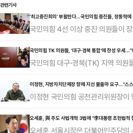
관련기사
'최고중진회의' 부활한다…국민의힘 중진들, 장동혁에 '
국민의힘 4선 이상 중진 의원들이 장
전달하면서 돌파구 마련을 촉구했다.
석회의'를 부활시켜 중진 의원들의 
국민의힘 TK 의원들, '대구·경북 통합'에 찬성 우세…"
국민의힘 대구·경북(TK) 지역 의원
놨다.장동혁 대표는 26일 국회에서 
찬반 투표를 한 결과 '찬성 의견'이 
표가 주최하는 최고중진회의를 다시
은 당 지도부에 2월 임시국회 회기 
이정현, 지방자치단체장 향해 지선 불출마 요구…"스스
이날 회동에는 조경태·주호영 의원과
이정현 국민의힘 공천관리위원장이 
다.국민의힘 대구·경북 지역 의원 25
김도읍·김상훈·김태호·박대출·박덕흠
새로운 인재와 시대를 위해 스스로 
에서 당 원내지도부 주도로 특별법과
한기호 의원 등 4선 이상…
요구했다.이정현 위원장은 26일 페
오세훈, 與 주도 사법개혁 3법에 "李대통령 초헌법적 
지역 의원들의 모임에는 강대식·권영
오세훈 서울시장은 더불어민주당의 사
야 할 현실 앞에 서 있다. 당은 지금
준·윤재옥·주호영·최은석·추경호 의원