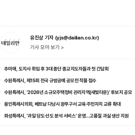
유진상 기자 (yjs@dailian.co.kr)
기사 모아 보기 >
추미애, 도지사 취임 후 3대 종단 종교지도자들과 첫 간담회
수원특례시, 제15회 전국 규방공예 공모전 작품 접수
수원특례시, '2026년 소규모주택정비 관리지역(새빛타운)' 후보지 공모
용인특례시의회, 베트남 다낭시 광푸구서 교육·주민자치 교류 확대
화성특례시, '과일 당도·산도 분석 서비스' 운영…고품질 과실 생산 지원