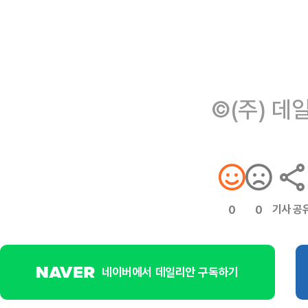
©(주) 데
기사 공
0
0
네이버에서 데일리안 구독하기