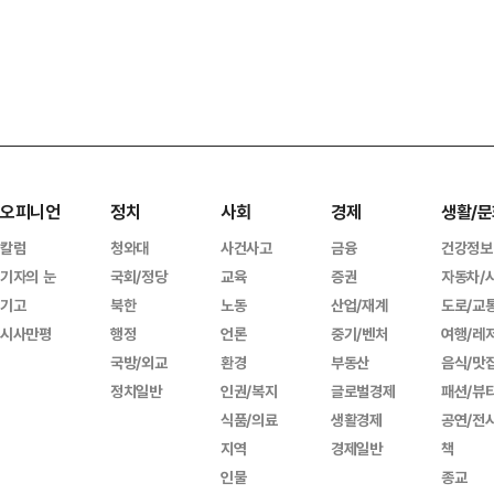
오피니언
정치
사회
경제
생활/문
칼럼
청와대
사건사고
금융
건강정보
기자의 눈
국회/정당
교육
증권
자동차/
기고
북한
노동
산업/재계
도로/교
시사만평
행정
언론
중기/벤처
여행/레
국방/외교
환경
부동산
음식/맛
정치일반
인권/복지
글로벌경제
패션/뷰
식품/의료
생활경제
공연/전
지역
경제일반
책
인물
종교