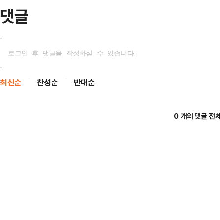
5000m 계주 종…
댓글
최신순
찬성순
반대순
0 개의 댓글 전