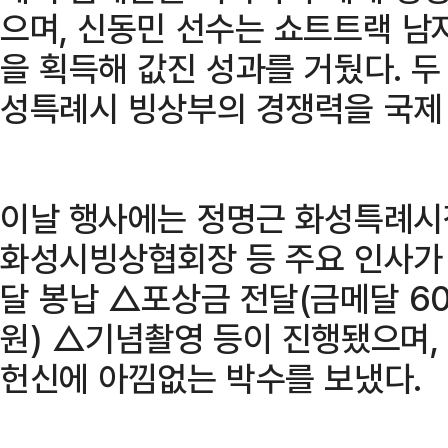
으며, 신동민 선수는 쇼트트랙 남
을 획득해 값진 성과를 거뒀다. 두
성특례시 빙상부의 경쟁력을 국제
이날 행사에는 정명근 화성특례시
화성시빙상협회장 등 주요 인사가
달 봉납 △포상금 전달(금메달 60
원) △기념촬영 등이 진행됐으며
헌신에 아낌없는 박수를 보냈다.