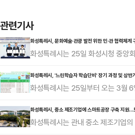
관련기사
화성특례시, 문화예술·관광 발전 위한 민·관 협력체계 
화성특례시는 25일 화성시청 중앙
화성시문화관광재단과 함께 문화예술
(MOU)을 체결했다고 밝혔다.이번
화성특례시, '느린학습자 학습단비' 장기 과정 및 상반
화성특례시는 25일부터 오는 3월 6
·관광 정책의 체계적 고도화를 추진하
및 상반기 수강생을 모집한다고 밝혔
성을 갖춘 민간 전문기관과 협력해
학생인 학령기 느린학습자(경계선 지
화성특례시, 중소 제조기업에 스마트공장 구축 지원…
할 계획이다.협약에 따라 화성특례
화성특례시는 관내 중소 제조기업의 
대하고, 학습 격차 완화를 지원하기
화강국네트워크와 문화예술 및 관광 
경기도와 함께 스마트공장 구축을 지
이다.올해는 지속적인 학습 참여와 