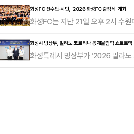
자문, 콘텐츠 개발 등 다양한 분야에
산데이터 수집이 가능한 자동화 설비와
화성FC 선수단·시민, '2026 화성FC 출정식' 개최
기 과정을 신설했다. 모집 강좌는 △
화성FC는 지난 21일 오후 2시 수원
등) 도입을 위한 기초단계 지원으로,
△심리 미술·컴퓨터·요리 등 상반기 과
성FC 출정식'을 성황리에 개최했다고
70% 이내)을 지원한다. 선정 기업
좌의 운영 일…
시민이 함께 새 시즌을 준비하는 화
화성시 빙상부, 밀라노 코르티나 동계올림픽 쇼트트랙 금 
단'의 컨설팅을 통해 도입 초기 단계
화성특례시 빙상부가 '2026 밀라노
명근 화성특례시장(화성FC 구단주),
밀착 지원을 받는다.시는 전국에서 
은메달 1개를 획득하며 대한민국과 
원, 박종선 화성시체육회장 등 주요 
조혁신 가속화를…
일 시에 따르면 빙상부 소속 노도희 
새 출발을 축하했다.행사는 정명근 
3000m 계주 결승에서 금메달을 목
선수단 및 코치진 소개가 이어졌으며,
표팀의 주자로 나서 침착한 레이스 
BEST…
에 힘을 보탰다. 특히 마지막까지 
치며 세계 정상급 기량을 다시 한번