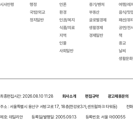
시사만평
행정
언론
중기/벤처
여행/레
국방/외교
환경
부동산
음식/맛
정치일반
인권/복지
글로벌경제
패션/뷰
식품/의료
생활경제
공연/전
지역
경제일반
책
인물
종교
사회일반
날씨
생활문화
최종편집시간: 2026.08.10 11:28
회사소개
편집규약
광고제휴문의
주소 : 서울특별시 용산구 서빙고로 17, 18층(한강로3가,센트럴파크 타워동)
전화 
제호: 데일리안
등록일/발행일: 2005.09.13
등록번호: 서울 아00055