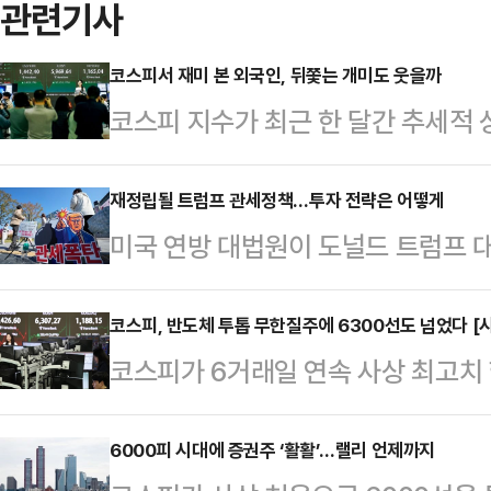
관련기사
코스피서 재미 본 외국인, 뒤쫓는 개미도 웃을까
코스피 지수가 최근 한 달간 추세적 
자와 개미 투자자가 정반대 접근법을
에 나선 외국인 물량을 개미들이 상당
재정립될 트럼프 관세정책…투자 전략은 어떻게
미국 연방 대법원이 도널드 트럼프 대
목된다.25일 한국거래소에 따르면, 
시에 미칠 영향이 주목된다.관련 소
20.54% 상승했다.해당 기간 외국
시도 상승 마감했지만, 불확실성을 염
코스피, 반도체 투톱 무한질주에 6300선도 넘었다 [
8262억원을 팔아치웠다.구체적으로 
코스피가 6거래일 연속 사상 최고치
가 있다는 지적이다.24일 한국거래소
닉스(약 4조9137억원), 현대차(2
돌파했다. 반도체 투톱인 삼성전자와
비 37.56포인트(0.65%) 오른 5
며 대…
며 코스피 상승을 이끌고 있다.26
6000피 시대에 증권주 ‘활활’…랠리 언제까지
이 단기 급등에 따른 차익실현을 꾀한