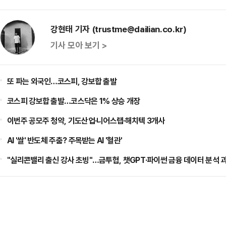
강현태 기자 (trustme@dailian.co.kr)
기사 모아 보기 >
또 파는 외국인…코스피, 강보합 출발
코스피 강보합 출발…코스닥은 1% 상승 개장
이번주 공모주 청약, 기도산업·니어스랩·해치텍 3개사
AI '쌀' 반도체 주춤? 주목받는 AI '혈관'
"실리콘밸리 출신 강사 초빙"…금투협, 챗GPT·파이썬 금융 데이터 분석 