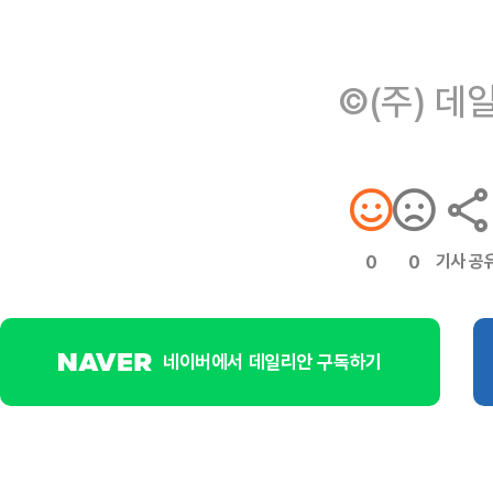
©(주) 데
기사 공
0
0
네이버에서 데일리안 구독하기