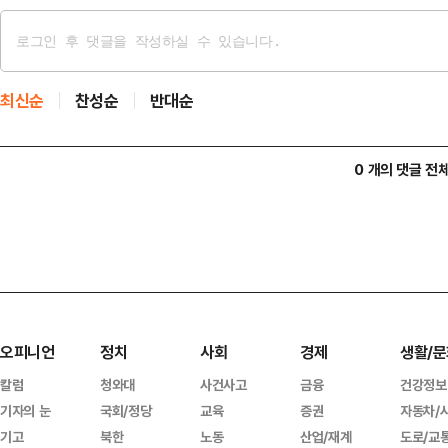
최신순
찬성순
반대순
0 개의 댓글 전
오피니언
정치
사회
경제
생활/문
칼럼
청와대
사건사고
금융
건강정보
기자의 눈
국회/정당
교육
증권
자동차/
기고
북한
노동
산업/재계
도로/교