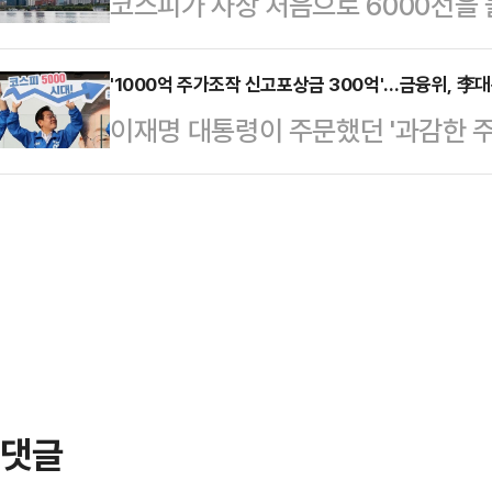
코스피가 사상 처음으로 6000선을
거래일 대비 223.41포인트(3.67%
스 등 '반도체 투톱'을 1조원 넘게
고 있다.코스피의 신고가 랠리 속 
(25일) 사상 처음으로 6000선에서
불확실…
SK하이닉스보다 화려한 수익률을 자
'1000억 주가조작 신고포상금 300억'…금융위, 李대
파한 셈이다.지수는 전장보다 37.17포
이재명 대통령이 주문했던 '과감한 주
국내 상장 증권사들로 구성된 ‘KRX 증
장한 뒤 강세를 지속하며 오름폭을 확
용이 공개됐다. 신고포상금 상한이 
일) 93.43% 상승했다.같은 기간 코
의 최대 30%까지 포상금이 지급된다
수의 상승률을 상회한 동시에 KRX 
작 패가망신' 기조에 따라 포상금 규
올리고 있다.증권주 강세는 상장지수
모하겠다는 구상이다.금융위원회는 2
된 …
시장법·외부감사법 시행령 및 하위
사항은 ▲포상금 지급 상한 폐지 ▲
30%까지 포상금 지급 ▲금융당국
댓글