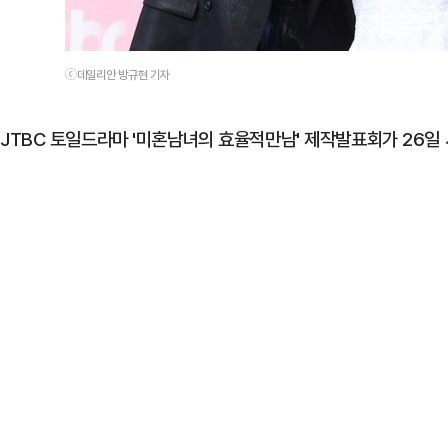
ⓒ데일리안 방규현 기자
JTBC 토일드라마 '미혼남녀의 효율적만남' 제작발표회가 26일