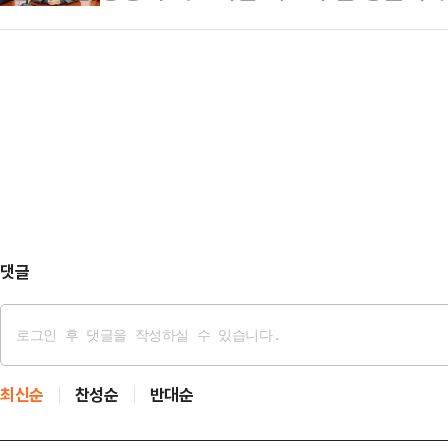
과했다는 가짜뉴스까지 퍼뜨리고 있다
주당 측은 허위사실, 흑색선전 운운
파괴를 좌시하지 않겠다고 천명했다.
경작 여부도 문제이나, 그 주변을 둘
린 최고위원회의에서 "이재명 정권의
의원 주장에 따르면 정 구청장은 첫 
미군의 서해 공중 훈련과 관련해 중
근에 서울 성…
사령관이 사과했단 가짜 뉴스까지 퍼
의 심야 브리핑으로 그 실체가 드러
미군사령관은 24일 입장문을 내…
댓글
최신순
찬성순
반대순