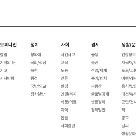
오피니언
정치
사회
경제
생활/문
칼럼
청와대
사건사고
금융
건강정보
기자의 눈
국회/정당
교육
증권
자동차/
기고
북한
노동
산업/재계
도로/교
시사만평
행정
언론
중기/벤처
여행/레
국방/외교
환경
부동산
음식/맛
정치일반
인권/복지
글로벌경제
패션/뷰
식품/의료
생활경제
공연/전
지역
경제일반
책
인물
종교
사회일반
날씨
생활문화