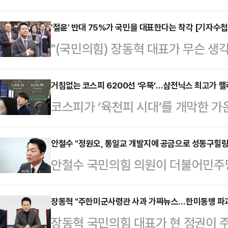
됐다. 같은 날 이재명 대통령은 "충
다"고 한발 물러섰다. 민주당과 이재
'절윤' 반대 75%가 국민을 대표한다는 착각 [기자수첩
"(국민의힘) 장동혁 대표가 무슨 생
만 남긴 셈이다.통합을 먼저 제안한
국회에서 당 안팎 인사들을 만나면 가
한다. 대전·충남 통합 논의는 민주당
미니 총선급 규모로 커질 가능성이 있
거침없는 코스피 6200선 ‘우뚝’…삼전닉스 최고가 랠
장우 대전광역시장과 김태흠 충남도지
코스피가 ‘육천피 시대’를 개막한 
아닌 '강성 지지층'으로 더욱 깊이 
합의하고, 직접 통합 특별법안을 발
발 훈풍에 힘입어 반도체주 중심으로
게 만들다 못해 한숨을 자아내고 있다
협의체, 전문가…
섰다.26일 한국거래소에 따르면 코스
안철수 "정원오, 통일교 개발지에 공금으로 성동구힐
표의 기자회견은 정점을 찍었다. 사
안철수 국민의힘 의원이 더불어민주
일 대비 110.20포인트(1.81%) 
'윤어게인' 기조를 분명히 하면서 당
입해 설립한 '성동구힐링센터'가 정 
장보다 37.17포인트(0.61%) 높은
해…
통일교 개발지에 들어섰다고 주장했다
장동혁 "주한미군사령관 사과 가짜뉴스…한미동맹 파괴
고 있다. 장중에는 6211.50까지
장동혁 국민의힘 대표가 현 정권이 
리 당 김재섭 의원이 제기한 정원오 
자 주체별로 보면 외국인과 기관이 각