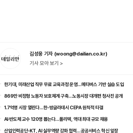
김성웅 기자 (woong@dailian.co.kr)
기사 모아 보기 >
한기대, 미래산업 직무 무료 교육과정 운영…메타버스 기반 실습 도입
869만 비정형 노동자 보호체계 구축…노동시장 대개편 청사진 공개
1.7억명 시장 열린다…한-방글라데시 CEPA 원칙적 타결
AI·반도체 교수 120명 뽑는다…폴리텍, 역대 최대 규모 채용
산업인력공단-KT, AI 실무역량 강화 협력…공공서비스 혁신 앞장