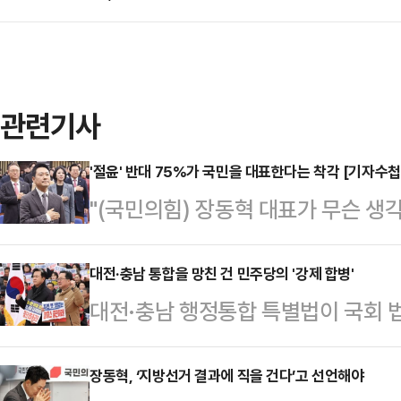
관련기사
'절윤' 반대 75%가 국민을 대표한다는 착각 [기자수첩
"(국민의힘) 장동혁 대표가 무슨 생
국회에서 당 안팎 인사들을 만나면 가
미니 총선급 규모로 커질 가능성이 있
대전·충남 통합을 망친 건 민주당의 '강제 합병'
대전·충남 행정통합 특별법이 국회 
아닌 '강성 지지층'으로 더욱 깊이 
됐다. 같은 날 이재명 대통령은 "충
게 만들다 못해 한숨을 자아내고 있다
다"고 한발 물러섰다. 민주당과 이재
장동혁, ‘지방선거 결과에 직을 건다’고 선언해야
표의 기자회견은 정점을 찍었다. 사