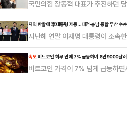
국민의힘 장동혁 대표가 추진하던 당
만 남긴 셈이다.통합을 먼저 제안한
'윤어게인' 기조를 분명히 하면서 당
민을 대상으로 당명을 공모해 최종 
한다. 대전·충남 통합 논의는 민주당
해…
의에서 제동이 걸린 것이다. “당명 
지역 반발에 李대통령 제동…대전·충남 통합 무산 수순
장우 대전광역시장과 김태흠 충남도지
지난해 연말 이재명 대통령이 조속한
뤄지는 것이어서 지방선거까지 심도 
합의하고, 직접 통합 특별법안을 발
충남 행정통합이 암초를 만났다. 시
방선거를 불과 100일도 안 남겨둔 
협의체, 전문가…
어, 이 대통령 역시 지역 동의 없는 
속보
비트코인 하루 만에 7% 급등하며 6만9000달러
리였다. 당 소속 후보들이 새로운 
비트코인 가격이 7% 넘게 급등하면서
방선거 내 통합은 사실상 어려워졌다
자들에게 혼란을 줘서 오히려 불리할
전 5시 현재 글로벌 코인 시황 중
면, 이 대통령은 전날 엑스(X·옛 
당명 개정을 추진했던 …
간 전보다 7.17% 급등한 6만905
반대하고 있다"며 "천년의 역사를 
비트코인은 한때 6만9540달러까지
없이 일방적으로 강행할 수는 없다"고
의 공매도 포지션이 청산됐기 때문이
소한 해당…
설 이후 시장 심리가 개선됐을 가능