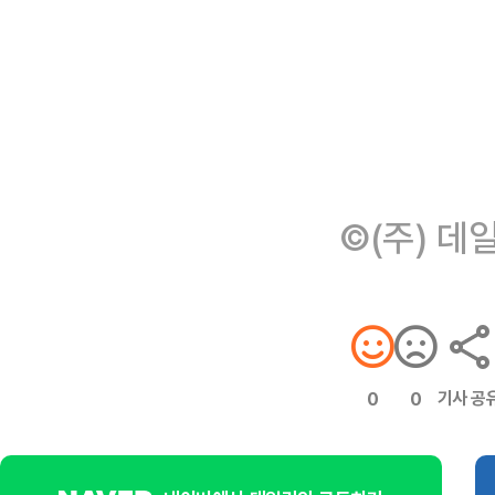
©(주) 데
기사 공
0
0