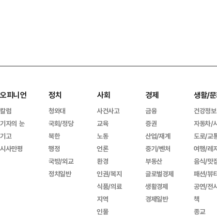
오피니언
정치
사회
경제
생활/문
칼럼
청와대
사건사고
금융
건강정보
기자의 눈
국회/정당
교육
증권
자동차/
기고
북한
노동
산업/재계
도로/교
시사만평
행정
언론
중기/벤처
여행/레
국방/외교
환경
부동산
음식/맛
정치일반
인권/복지
글로벌경제
패션/뷰
식품/의료
생활경제
공연/전
지역
경제일반
책
인물
종교