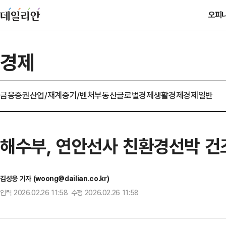
오피
경제
금융
증권
산업/재계
중기/벤처
부동산
글로벌경제
생활경제
경제일반
해수부, 연안선사 친환경선박 건
김성웅 기자 (woong@dailian.co.kr)
입력 2026.02.26 11:58 수정 2026.02.26 11:58