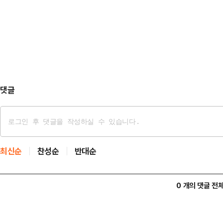
만 남긴 셈이다.통합을 먼저 제안한
없이 일방적으로 강행할 수는 없다"고
한다. 대전·충남 통합 논의는 민주당
소한 해당…
장우 대전광역시장과 김태흠 충남도지
합의하고, 직접 통합 특별법안을 발
협의체, 전문가…
댓글
최신순
찬성순
반대순
0 개의 댓글 전