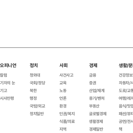
오피니언
정치
사회
경제
생활/문
칼럼
청와대
사건사고
금융
건강정보
기자의 눈
국회/정당
교육
증권
자동차/
기고
북한
노동
산업/재계
도로/교
시사만평
행정
언론
중기/벤처
여행/레
국방/외교
환경
부동산
음식/맛
정치일반
인권/복지
글로벌경제
패션/뷰
식품/의료
생활경제
공연/전
지역
경제일반
책