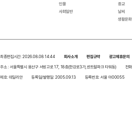
인물
종교
사회일반
날씨
생활문화
최종편집시간: 2026.08.08 14:44
회사소개
편집규약
광고제휴문의
주소 : 서울특별시 용산구 서빙고로 17, 18층(한강로3가,센트럴파크 타워동)
전화 
제호: 데일리안
등록일/발행일: 2005.09.13
등록번호: 서울 아00055