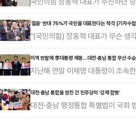
국민의힘 장동혁 대표가 추진하던 당
을 마쳤다. 대형주 위주의 스탠더드앤드
민을 대상으로 당명을 공모해 최종 
인트(0.81%) 상승한 6946.14
의에서 제동이 걸린 것이다. “당명 
'절윤' 반대 75%가 국민을 대표한다는 착각 [기자수첩
288.40(1.26%)포인트 뛴 2만 
"(국민의힘) 장동혁 대표가 무슨 생
뤄지는 것이어서 지방선거까지 심도 
비디아는 실적 발표를 앞두고 2.2%
국회에서 당 안팎 인사들을 만나면 가
방선거를 불과 100일도 안 남겨둔 
미니 총선급 규모로 커질 가능성이 있
지역 반발에 李대통령 제동…대전·충남 통합 무산 수순
리였다. 당 소속 후보들이 새로운 
지난해 연말 이재명 대통령이 조속한
아닌 '강성 지지층'으로 더욱 깊이 
자들에게 혼란을 줘서 오히려 불리할
충남 행정통합이 암초를 만났다. 시
게 만들다 못해 한숨을 자아내고 있다
당명 개정을 추진했던 …
어, 이 대통령 역시 지역 동의 없는 
대전·충남 통합을 망친 건 민주당의 '강제 합병'
표의 기자회견은 정점을 찍었다. 사
대전·충남 행정통합 특별법이 국회 
방선거 내 통합은 사실상 어려워졌다
'윤어게인' 기조를 분명히 하면서 당
됐다. 같은 날 이재명 대통령은 "충
면, 이 대통령은 전날 엑스(X·옛 
해…
다"고 한발 물러섰다. 민주당과 이재
반대하고 있다"며 "천년의 역사를 