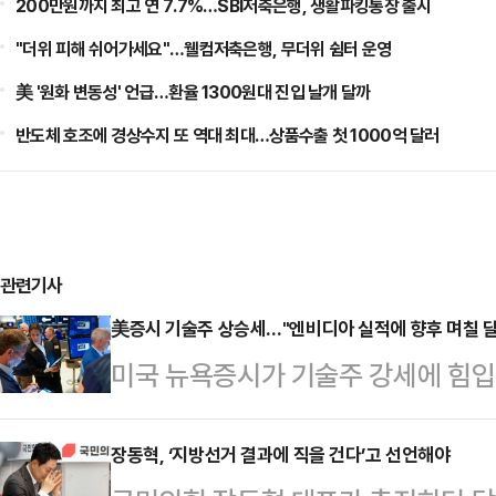
200만원까지 최고 연 7.7%…SBI저축은행, 생활파킹통장 출시
"더위 피해 쉬어가세요"…웰컴저축은행, 무더위 쉼터 운영
美 '원화 변동성' 언급…환율 1300원대 진입 날개 달까
반도체 호조에 경상수지 또 역대 최대…상품수출 첫 1000억 달러
관련기사
美증시 기술주 상승세…"엔비디아 실적에 향후 며칠 달
미국 뉴욕증시가 기술주 강세에 힘입
방송에 따르면 전통적 우량주로 구성
(현지시간) 전 거래일보다 307.77포
장동혁, ‘지방선거 결과에 직을 건다’고 선언해야