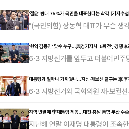
과했다는 가짜뉴스까지 퍼뜨리고 있다
파괴를 좌시하지 않겠다고 천명했다.
'절윤' 반대 75%가 국민을 대표한다는 착각 [기자수첩
"(국민의힘) 장동혁 대표가 무슨 생
린 최고위원회의에서 "이재명 정권의
국회에서 당 안팎 인사들을 만나면 가
미군의 서해 공중 훈련과 관련해 중
미니 총선급 규모로 커질 가능성이 있
'현역 김동연' 맞수 누구…與경기지사 '5파전', 경쟁 후
사령관이 사과했단 가짜 뉴스까지 퍼
6·3 지방선거를 앞두고 더불어민주
아닌 '강성 지지층'으로 더욱 깊이 
의 심야 브리핑으로 그 실체가 드러
관심이 쏠리는 가운데, 경기도 민심
게 만들다 못해 한숨을 자아내고 있다
미군사령관은 24일 입장문을 내…
는 모양새다. 선거를 앞두고 실시되
대통령과 얼마나 가까웠나…지선·재보선 달구는 李 후광
표의 기자회견은 정점을 찍었다. 사
6·3 지방선거와 국회의원 재·보궐
할을 하는데, 이른바 '설 명절 밥상머
'윤어게인' 기조를 분명히 하면서 당
중심으로 빠르게 재정렬되는 양상이다
지사가 경쟁자들을 압도하는 결과가 
해…
화두는 '대통령과의 직접적인 접점'
지역 반발에 李대통령 제동…대전·충남 통합 무산 수순
지방선거를 100여일 앞두고 실시된 
지난해 연말 이재명 대통령이 조속한
넘어 이 대통령과 얼마나 가까이에서
는 모든 조사에서 민주당 차기 경기도