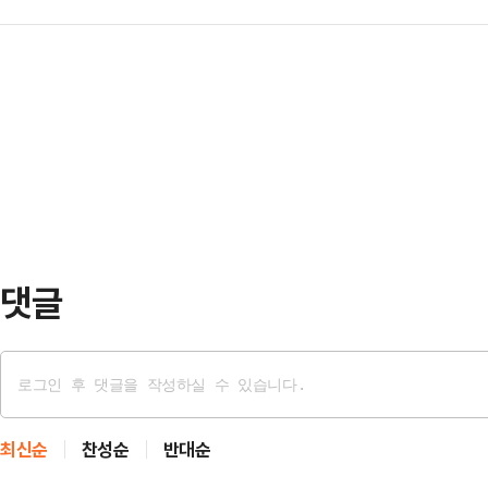
충남 행정통합이 암초를 만났다. 시
이나 이른바 '샤라웃'(shout ou
조사에선 오…
어, 이 대통령 역시 지역 동의 없는 
부상 중이다.대통령과 접점을 전면에
방선거 내 통합은 사실상 어려워졌다
는 가운데 강원도지사에 출마하는 
면, 이 대통령은 전날 엑스(X·옛 
계양을 보궐선거 …
반대하고 있다"며 "천년의 역사를 
없이 일방적으로 강행할 수는 없다"고
소한 해당…
댓글
최신순
찬성순
반대순