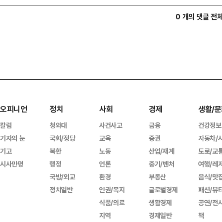
0 개의 댓글 전
오피니언
정치
사회
경제
생활/문
칼럼
청와대
사건사고
금융
건강정보
기자의 눈
국회/정당
교육
증권
자동차/
기고
북한
노동
산업/재계
도로/교
시사만평
행정
언론
중기/벤처
여행/레
국방/외교
환경
부동산
음식/맛
정치일반
인권/복지
글로벌경제
패션/뷰
식품/의료
생활경제
공연/전
지역
경제일반
책