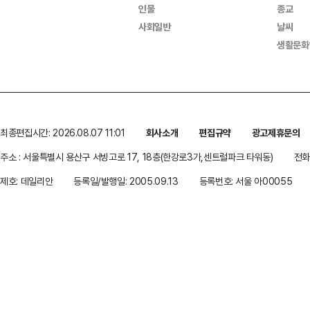
인물
종교
사회일반
날씨
생활문화
최종편집시간: 2026.08.07 11:01
회사소개
편집규약
광고제휴문의
주소 : 서울특별시 용산구 서빙고로 17, 18층(한강로3가,센트럴파크 타워동)
전화 
제호: 데일리안
등록일/발행일: 2005.09.13
등록번호: 서울 아00055