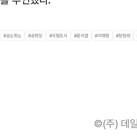
#공소취소
#공취모
#국정조사
#윤석열
#이재명
#정청래
©(주) 데