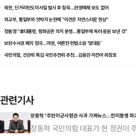
북한, 단거리탄도미사일 발사 후 침묵…관영매체 보도 없어
외교부, 통일부와 엇박자 논란에 "이견은 자연스러운 현상"
정동영 "李대통령, 평화공존 의지 분명…통일부에 독려·응원 보낸 것"
보완수사권 폐지 정국…야권, 여론전·헌법소원 '맞대응'
국민의힘, 선관위 특검 국민추천위 추천…김용관·차진아·최창호
관련기사
장동혁 "주한미군사령관 사과 가짜뉴스…한미동맹 파괴
장동혁 국민의힘 대표가 현 정권이 