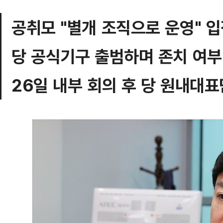
공취모 "별개 조직으로 운영" 
당 공식기구 출범하며 존치 여부
26일 내부 회의 후 당 원내대