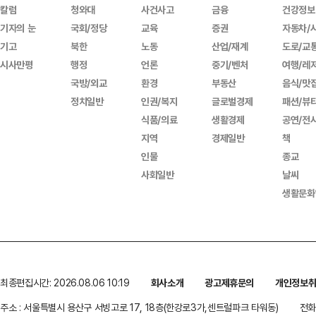
칼럼
청와대
사건사고
금융
건강정보
기자의 눈
국회/정당
교육
증권
자동차/
기고
북한
노동
산업/재계
도로/교
시사만평
행정
언론
중기/벤처
여행/레
국방/외교
환경
부동산
음식/맛
정치일반
인권/복지
글로벌경제
패션/뷰
식품/의료
생활경제
공연/전
지역
경제일반
책
인물
종교
사회일반
날씨
생활문화
최종편집시간: 2026.08.06 10:19
회사소개
광고제휴문의
개인정보
주소 : 서울특별시 용산구 서빙고로 17, 18층(한강로3가,센트럴파크 타워동)
전화 