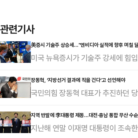
관련기사
美증시 기술주 상승세…"엔비디아 실적에 향후 며칠 달
미국 뉴욕증시가 기술주 강세에 힘입
방송에 따르면 전통적 우량주로 구성
(현지시간) 전 거래일보다 307.77포
장동혁, ‘지방선거 결과에 직을 건다’고 선언해야
국민의힘 장동혁 대표가 추진하던 당
을 마쳤다. 대형주 위주의 스탠더드앤드
민을 대상으로 당명을 공모해 최종 
인트(0.81%) 상승한 6946.14
의에서 제동이 걸린 것이다. “당명 
지역 반발에 李대통령 제동…대전·충남 통합 무산 수순
288.40(1.26%)포인트 뛴 2만 
지난해 연말 이재명 대통령이 조속한
뤄지는 것이어서 지방선거까지 심도 
비디아는 실적 발표를 앞두고 2.2%