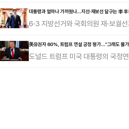
충남 행정통합이 암초를 만났다. 시
방선거를 불과 100일도 안 남겨둔 
어, 이 대통령 역시 지역 동의 없는 
대통령과 얼마나 가까웠나…지선·재보선 달구는 李 후광
리였다. 당 소속 후보들이 새로운 
6·3 지방선거와 국회의원 재·보궐
방선거 내 통합은 사실상 어려워졌다
자들에게 혼란을 줘서 오히려 불리할
중심으로 빠르게 재정렬되는 양상이다
면, 이 대통령은 전날 엑스(X·옛 
당명 개정을 추진했던 …
화두는 '대통령과의 직접적인 접점'
美유권자 60%, 트럼프 연설 긍정 평가…"그래도 물가
반대하고 있다"며 "천년의 역사를 
도널드 트럼프 미국 대통령의 국정연
넘어 이 대통령과 얼마나 가까이에서
없이 일방적으로 강행할 수는 없다"고
평가를 내렸다고 미 CNN 방송이 2
이나 이른바 '샤라웃'(shout ou
소한 해당…
사기관 SSRS에 의뢰해 트럼프 대
부상 중이다.대통령과 접점을 전면에
사했다. 조사 결과 응답자의 38%는 
는 가운데 강원도지사에 출마하는 
라고 답했다. 전체의 63%가 국정연
계양을 보궐선거 …
국 유권자 482명을 대상으로 진행했
이 수치는 1기 국정연설에 비해선 다