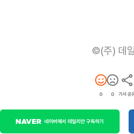
©(주) 데
기사 공
0
0
네이버에서 데일리안 구독하기