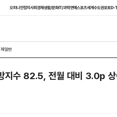
오피니언
정치
사회
경제
생활/문화
IT/과학
연예
스포츠
세계
수도권
포토
D-
경제일반
지수 82.5, 전월 대비 3.0p 