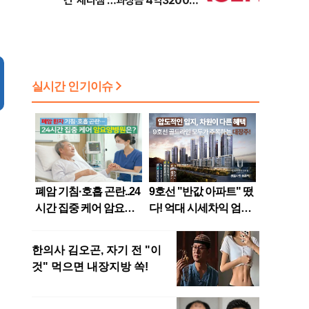
긴 '세라젬'…과징금 4억3200만
원