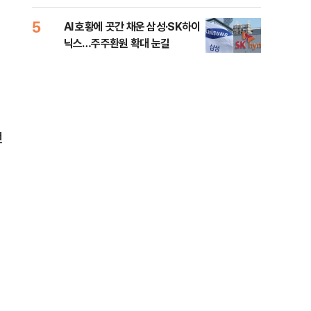
5
10
AI 호황에 곳간 채운 삼성·SK하이
[단
닉스…주주환원 확대 눈길
희룡
증거
전