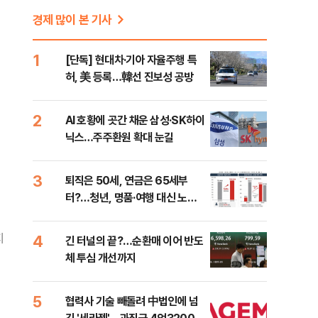
경제 많이 본 기사
1
[단독] 현대차·기아 자율주행 특
허, 美 등록…韓선 진보성 공방
2
AI 호황에 곳간 채운 삼성·SK하이
닉스…주주환원 확대 눈길
3
퇴직은 50세, 연금은 65세부
터?…청년, 명품·여행 대신 노후
준비 [Now 2.30]
지
4
긴 터널의 끝?…순환매 이어 반도
체 투심 개선까지
5
협력사 기술 빼돌려 中법인에 넘