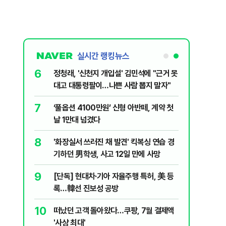
실시간 랭킹뉴스
1
6
"우리가 지지했던 인간들이 이 꼴 만들었
정청래, 
다" 허지웅 일침
대고 대통
2
7
국민 75.6% "탈영 의혹 안규백 장관 사퇴
‘풀옵션 
해야"…천하람 "병적기록 즉각 공개하라"
날 1만대
3
8
​"정청래 당선이 차라리 낫다?"…국민의힘
'화장실서
내부서 나오는 이색 셈법
기하던 男
4
9
태풍 '돌핀' 와도 찜통더위 계속...전문가
[단독] 
"8월 중순까지 폭염"
록…韓선
5
10
스타벅스 압수수색에…정점식 "권력 앞에
떠났던 고
알아서 눕는 경찰 믿어도 되나"
'사상 최대