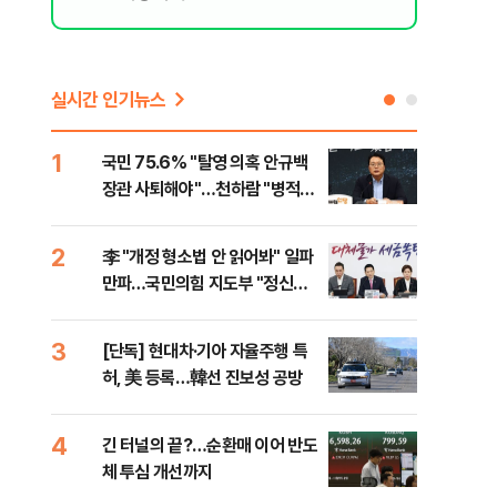
실시간 인기뉴스
1
6
국민 75.6% "탈영 의혹 안규백
​"
장관 사퇴해야"…천하람 "병적기
국민
록 즉각 공개하라"
법
2
7
李 "개정 형소법 안 읽어봐" 일파
협력
만파…국민의힘 지도부 "정신세
긴 
계 궁금하다"
원
3
8
[단독] 현대차·기아 자율주행 특
퇴직
허, 美 등록…韓선 진보성 공방
터?
준비 
4
9
긴 터널의 끝?…순환매 이어 반도
중고
은
체 투심 개선까지
매업