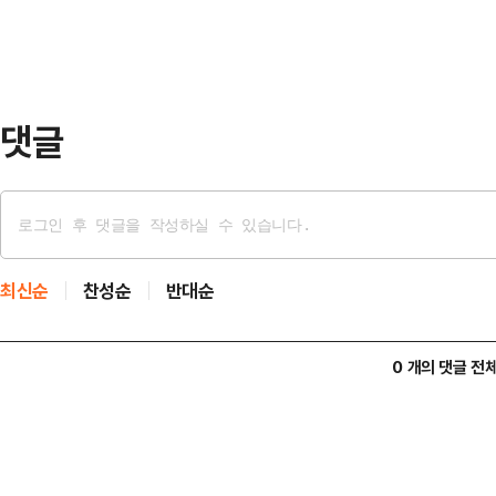
국 유권자 482명을 대상으로 진행했
이 수치는 1기 국정연설에 비해선 다
었던 3…
댓글
최신순
찬성순
반대순
0 개의 댓글 전