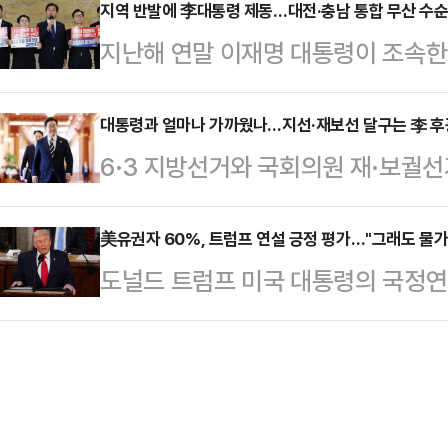
의에서 제동이 걸린 것이다. “당명 
지역 반발에 李대통령 제동…대전·충남 통합 무산 수순
288.40(1.26%)포인트 뛴 2만 
지난해 연말 이재명 대통령이 조속한
뤄지는 것이어서 지방선거까지 심도 
비디아는 실적 발표를 앞두고 2.2%
충남 행정통합이 암초를 만났다. 시
방선거를 불과 100일도 안 남겨둔 
어, 이 대통령 역시 지역 동의 없는 
대통령과 얼마나 가까웠나…지선·재보선 달구는 李 후광
리였다. 당 소속 후보들이 새로운 
6·3 지방선거와 국회의원 재·보궐
방선거 내 통합은 사실상 어려워졌다
자들에게 혼란을 줘서 오히려 불리할
중심으로 빠르게 재정렬되는 양상이다
면, 이 대통령은 전날 엑스(X·옛 
당명 개정을 추진했던 …
화두는 '대통령과의 직접적인 접점'
美유권자 60%, 트럼프 연설 긍정 평가…"그래도 물가
반대하고 있다"며 "천년의 역사를 
도널드 트럼프 미국 대통령의 국정연
넘어 이 대통령과 얼마나 가까이에서
없이 일방적으로 강행할 수는 없다"고
평가를 내렸다고 미 CNN 방송이 2
이나 이른바 '샤라웃'(shout ou
소한 해당…
사기관 SSRS에 의뢰해 트럼프 대
부상 중이다.대통령과 접점을 전면에
사했다. 조사 결과 응답자의 38%는 
는 가운데 강원도지사에 출마하는 
라고 답했다. 전체의 63%가 국정연
계양을 보궐선거 …