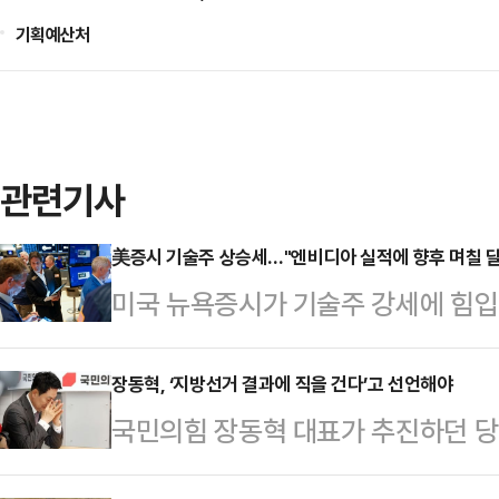
기획예산처
관련기사
美증시 기술주 상승세…"엔비디아 실적에 향후 며칠 달
미국 뉴욕증시가 기술주 강세에 힘입
방송에 따르면 전통적 우량주로 구성
(현지시간) 전 거래일보다 307.77포
장동혁, ‘지방선거 결과에 직을 건다’고 선언해야
국민의힘 장동혁 대표가 추진하던 당
을 마쳤다. 대형주 위주의 스탠더드앤드
민을 대상으로 당명을 공모해 최종 
인트(0.81%) 상승한 6946.14