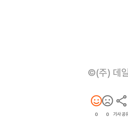
©(주) 데
기사 공
0
0