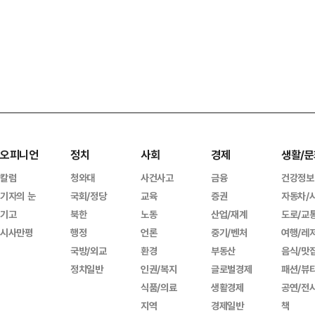
오피니언
정치
사회
경제
생활/문
칼럼
청와대
사건사고
금융
건강정보
기자의 눈
국회/정당
교육
증권
자동차/
기고
북한
노동
산업/재계
도로/교
시사만평
행정
언론
중기/벤처
여행/레
국방/외교
환경
부동산
음식/맛
정치일반
인권/복지
글로벌경제
패션/뷰
식품/의료
생활경제
공연/전
지역
경제일반
책