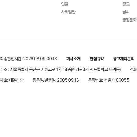
인물
종교
사회일반
날씨
생활문화
최종편집시간: 2026.08.09 00:13
회사소개
편집규약
광고제휴문의
주소 : 서울특별시 용산구 서빙고로 17, 18층(한강로3가,센트럴파크 타워동)
전화 
제호: 데일리안
등록일/발행일: 2005.09.13
등록번호: 서울 아00055