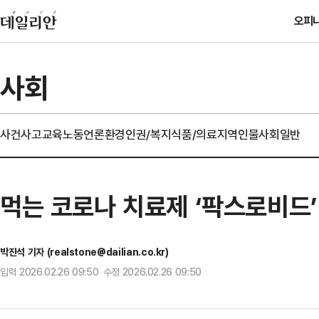
오피
사회
사건사고
교육
노동
언론
환경
인권/복지
식품/의료
지역
인물
사회일반
먹는 코로나 치료제 ‘팍스로비드
박진석 기자 (realstone@dailian.co.kr)
입력 2026.02.26 09:50 수정 2026.02.26 09:50