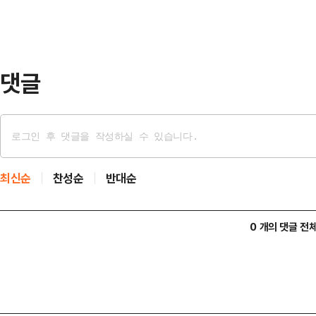
288.40(1.26%)포인트 뛴 2만 
비디아는 실적 발표를 앞두고 2.2%
댓글
최신순
찬성순
반대순
0 개의 댓글 전