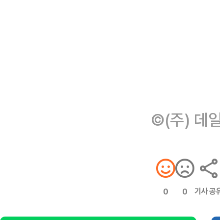
©(주) 데
기사 공
0
0