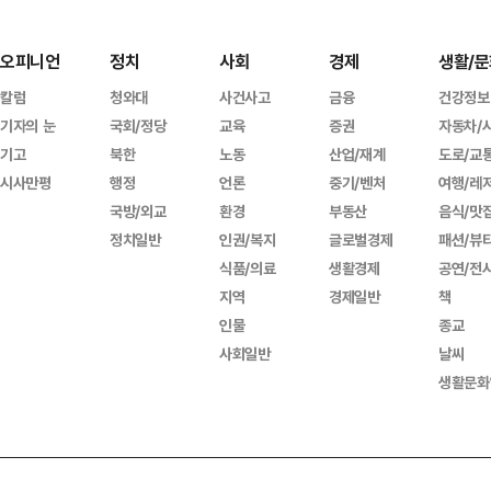
오피니언
정치
사회
경제
생활/문
칼럼
청와대
사건사고
금융
건강정보
기자의 눈
국회/정당
교육
증권
자동차/
기고
북한
노동
산업/재계
도로/교
시사만평
행정
언론
중기/벤처
여행/레
국방/외교
환경
부동산
음식/맛
정치일반
인권/복지
글로벌경제
패션/뷰
식품/의료
생활경제
공연/전
지역
경제일반
책
인물
종교
사회일반
날씨
생활문화