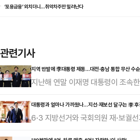
‘포용금융’ 외치더니…취약차주만 밀려난다
관련기사
지역 반발에 李대통령 제동…대전·충남 통합 무산 수순
지난해 연말 이재명 대통령이 조속한
충남 행정통합이 암초를 만났다. 시
어, 이 대통령 역시 지역 동의 없는 
대통령과 얼마나 가까웠나…지선·재보선 달구는 李 후광
6·3 지방선거와 국회의원 재·보궐
방선거 내 통합은 사실상 어려워졌다
중심으로 빠르게 재정렬되는 양상이다
면, 이 대통령은 전날 엑스(X·옛 