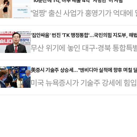
화두는 '대통령과의 직접적인 접점'
"10분만에 1억, 하루 매출 4억" 자랑한 '이 사람'
반대하고 있다"며 "천년의 역사를 
'얼짱' 출신 사업가 홍영기가 억대에
넘어 이 대통령과 얼마나 가까이에서
없이 일방적으로 강행할 수는 없다"고
데, 과거 세금 체납 논란도 다시 주
이나 이른바 '샤라웃'(shout ou
소한 해당…
디어(SNS)에 "10분 만에 매출 실화
'집안싸움' 번진 'TK 행정통합'…국민의힘 지도부, 해
부상 중이다.대통령과 접점을 전면에
무산 위기에 놓인 대구·경북 통합특
기다린 건 알고 있었지만 이렇게 많
는 가운데 강원도지사에 출마하는 
다. 통합에 대한 당내 의견이 첨예
느껴요. 얼른 달리세요"라며 화장품
계양을 보궐선거 …
등 정치적 조치까지 거론되면서 갈등
美증시 기술주 상승세…"엔비디아 실적에 향후 며칠 달
된 사진에 따르면 이날 주문 건수는 5
미국 뉴욕증시가 기술주 강세에 힘입
어떤 해법을 제시해 의견 합의를 이
원에 달했다. 이에 홍영기는 "역대급
방송에 따르면 전통적 우량주로 구성
다. 국민의힘 원내지도부는 오는 26
고…
(현지시간) 전 거래일보다 307.77포
과 만나 대구·경북 행정통합에 대해
을 마쳤다. 대형주 위주의 스탠더드앤드
구 의원들의 의견을 수렴하기 위한 자
인트(0.81%) 상승한 6946.14
한 비밀 투표를 실…