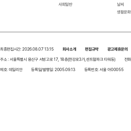
사회일반
날씨
생활문화
최종편집시간: 2026.08.07 13:15
회사소개
편집규약
광고제휴문의
주소 : 서울특별시 용산구 서빙고로 17, 18층(한강로3가,센트럴파크 타워동)
전화 
제호: 데일리안
등록일/발행일: 2005.09.13
등록번호: 서울 아00055