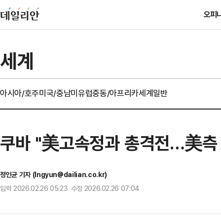
오피
세계
아시아/호주
미국/중남미
유럽
중동/아프리카
세계일반
쿠바 "美고속정과 총격전…美측 
정인균 기자 (Ingyun@dailian.co.kr)
입력 2026.02.26 05:23 수정 2026.02.26 07:04