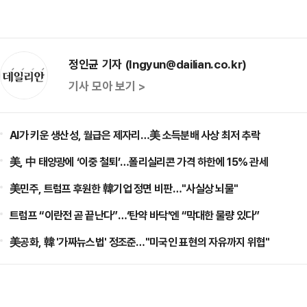
정인균 기자 (Ingyun@dailian.co.kr)
기사 모아 보기 >
AI가 키운 생산성, 월급은 제자리…美 소득분배 사상 최저 추락
美, 中 태양광에 ‘이중 철퇴’…폴리실리콘 가격 하한에 15% 관세
美민주, 트럼프 후원한 韓기업 정면 비판…"사실상 뇌물"
트럼프 “이란전 곧 끝난다”…‘탄약 바닥’엔 “막대한 물량 있다”
美공화, 韓 '가짜뉴스법' 정조준…"미국인 표현의 자유까지 위협"