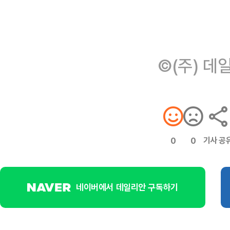
©(주) 데
기사 공
0
0
네이버에서 데일리안 구독하기