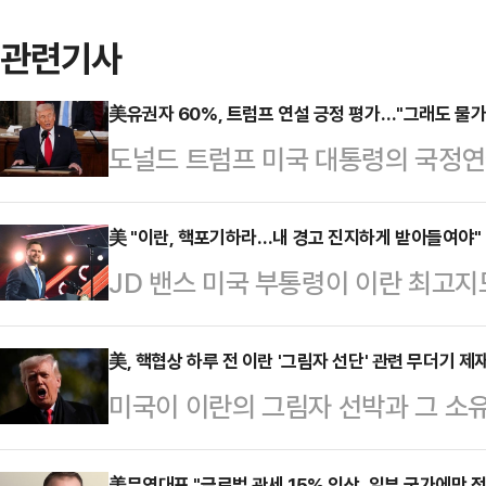
관련기사
美유권자 60%, 트럼프 연설 긍정 평가…"그래도 물가
도널드 트럼프 미국 대통령의 국정연
평가를 내렸다고 미 CNN 방송이 2
사기관 SSRS에 의뢰해 트럼프 대
美 "이란, 핵포기하라…내 경고 진지하게 받아들여야"
JD 밴스 미국 부통령이 이란 최고
사했다. 조사 결과 응답자의 38%는 
게 핵무기 금지 원칙을 수용하라고 
라고 답했다. 전체의 63%가 국정연
은 25일(현지시간) 인터뷰를 통해 
美, 핵협상 하루 전 이란 '그림자 선단' 관련 무더기 제
국 유권자 482명을 대상으로 진행했
미국이 이란의 그림자 선박과 그 소
는 하메네이와 그를 따르는 이들이 
이 수치는 1기 국정연설에 비해선 다
통신이 25일(현지시간) 보도했다.
한다”고 말했다.그러면서 “우리는 
었던 3…
美무역대표 "글로벌 관세 15% 인상, 일부 국가에만 적