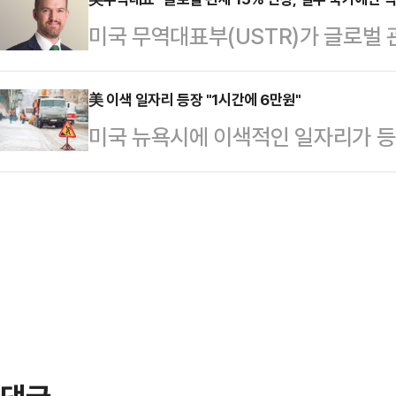
해 “수억 달러 상당의 이란산 원유,
력 이외의 좋은 해결책을 찾길 바란
미국 무역대표부(USTR)가 글로벌 
수의 그림자 선단과 소유주, 운영사
상황이 오면 대통령은 결단을 내릴 
축소해 적용할 것이라고 밝혔다.폭스
및 첨단 재래식 무기 개발을 지원하는
극적인 군사적 목표가 될…
대표는 25일(현지시간) “우리는 현
美 이색 일자리 등장 "1시간에 6만원"
에 기반을 둔 무기 조달 네트워크 전
미국 뉴욕시에 이색적인 일자리가 등
의 관세를 15%로 올릴 계획”이라며
날 제재 대상에 오른 개인 및 기관, 
따르면 뉴욕시 환경미화국(이하 DSN
높은 관세를 고려할 것이다. 이는 
하는 그림자…
되자 긴급 제설 인력 모집에 나섰다.
다”고 말했다.이는 앞서 트럼프 대통
록된 시민들에게 연락해 인도와 버스
그는 지난 20일 새로운 글로벌 관세 
식으로 운영된다.조란 맘다니 시장은 
15%…
달러(약 4만300원)로 인상했다"며
방문하면 되고, 임금 지급을 위해 신
다.기존 시…