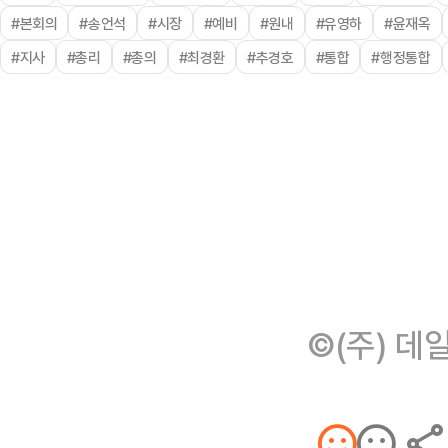
#본회의
#송언석
#시장
#예비
#원내
#유영하
#윤재옥
#지사
#총리
#총의
#최경환
#추경호
#통합
#행정통합
©(주) 데