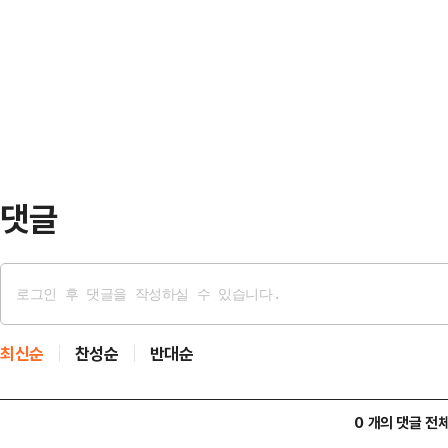
지사 의견 수렴도 없는 상태에서 민주
광주전남, 대구경북 통합특별법이 내
강제 통합을 시키느냐"라고 비판했다
"그것 때문에 머리까지 깎은 사람으
·이달희 의원은 13일 국회에서 기자
않지만 통합법은 반대한…
민주당의 단독, 강행 처리에 깊은 유
은 "대전·충남은 재정 및 권한 이양
하며 소위에서 …
댓글
최신순
찬성순
반대순
0 개의 댓글 전