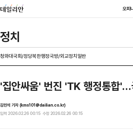
오피
정치
청와대
국회/정당
북한
행정
국방/외교
정치일반
'집안싸움' 번진 'TK 행정통합'
김민석 기자 (kms101@dailian.co.kr)
입력 2026.02.26 00:15 수정 2026.02.26 00:15