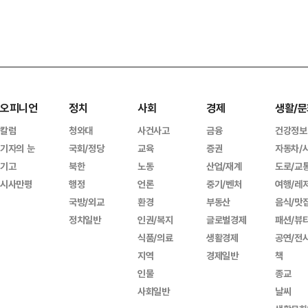
오피니언
정치
사회
경제
생활/문
칼럼
청와대
사건사고
금융
건강정보
기자의 눈
국회/정당
교육
증권
자동차/
기고
북한
노동
산업/재계
도로/교
시사만평
행정
언론
중기/벤처
여행/레
국방/외교
환경
부동산
음식/맛
정치일반
인권/복지
글로벌경제
패션/뷰
식품/의료
생활경제
공연/전
지역
경제일반
책
인물
종교
사회일반
날씨