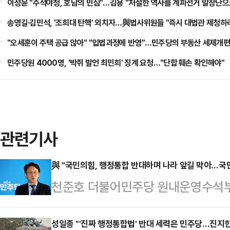
이성윤 "주석야청, 호남의 민심"…김용 "처절한 역사를 계파선거 말장난으
송영길·김민석, '조희대 탄핵' 외치자…與법사위원들 "즉시 대법관 제청하
"오세훈이 주택 공급 않아" "입법과정에 반영"…민주당의 부동산 세제개편
민주당원 4000명, '박쥐 발언 최민희' 징계 요청…"단합 훼손 확인해야"
관련기사
與 "국민의힘, 행정통합 반대하며 나라 앞길 막아…국
천준호 더불어민주당 원내운영수석
의힘의 반대로 대전·충남, 대구·경
나라를 절단낸 것도 모자라 행정통합
성일종 "'진짜 행정통합법' 반대 세력은 민주당…진지