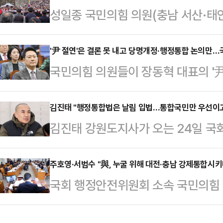
성일종 국민의힘 의원(충남 서산·태
아서고 있다"고 비판했다.천준호 원
법위원회에서 광주전남 행정통합법만
회를 열어 이같이 말하며 "국민의힘
합법은 보류시켰다"면서 "그러면서 
'尹 절연'은 결론 못 내고 당명개정·행정통합 논의만…
처리에 대한 입장을 명확히 밝혀야 
국민의힘 의원들이 장동혁 대표의 '尹
대하는 것처럼 얄팍한 정치적 프레임
전 전체회의에서 전남광주 통합특별
했으나, 당명 개정과 대구·경북 행
의원은 24일 국회에서 열린 대전·충
충남대전과 대구경북 특별법은 야당
면서 관련 사안에 대한 뚜렷한 결론
김진태 "행정통합법은 날림 입법…통합국민만 우선이고
에서 "우리가 반대하는 것은 행정통
김진태 강원도지사가 오는 24일 국
인은 23일 국회에서 열린 의원총회 
법'"이라며 "'진짜 행정통합'에 반
주전남, 대구경북 통합특별법에 대해
개정 관련해 보고를 했고 현재 행정
를 높였다.성 의원은 "분…
분명히 했다. 김 지사는 이번 행정통
주호영·서범수 "與, 누굴 위해 대전·충남 강제통합시키
갖고 가는 게 맞는 지 그런 차원에서
국회 행정안전위원회 소속 국민의힘 
할 것이라면 4대 특별자치시도 특별
대변인은 "일단 이번에 미리 준비했던
로 충남·대전 행정통합 특별법이 강행
다는 뜻을 피력했다.김진태 지사는 2
단은 의견을 들으…