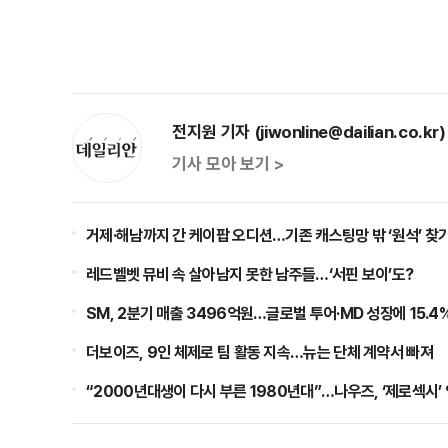
전지원 기자 (jiwonline@dailian.co.kr)
기사 모아 보기 >
거제·해남까지 간 케이팝 오디션…기존 캐스팅망 밖 ‘원석’ 찾
레드벨벳 뮤비 속 살아남지 못한 남주들…‘서핀 보이’도?
SM, 2분기 매출 3496억원…글로벌 투어·MD 성장에 15.4
더보이즈, 9인 체제로 팀 활동 지속…뉴는 단체 계약서 빠져
“2000년대생이 다시 부른 1980년대”…나우즈, ‘제로섹시’