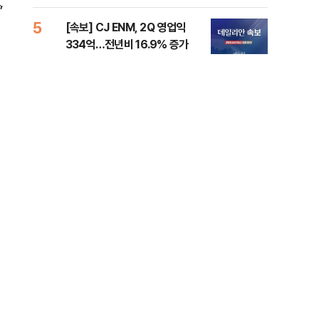
,
준비 [Now 2.30]
증거
5
10
[속보] CJ ENM, 2Q 영업익
과거
334억…전년비 16.9% 증가
분?
앞에