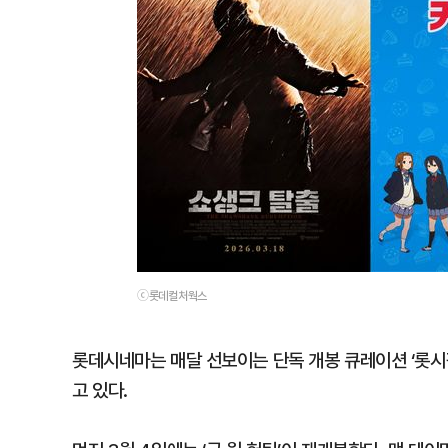
ⓒ롯데컬처웍스
롯데시네마는 매달 선보이는 단독 개봉 큐레이션 ‘롯시
고 있다.