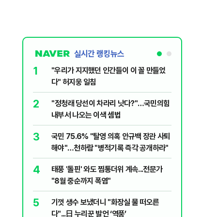
실시간 랭킹뉴스
1
6
"우리가 지지했던 인간들이 이 꼴 만들었
정청래, 
다" 허지웅 일침
대고 대통
2
7
​"정청래 당선이 차라리 낫다?"…국민의힘
[단독] 
내부서 나오는 이색 셈법
록…韓선
3
8
국민 75.6% "탈영 의혹 안규백 장관 사퇴
'화장실서
해야"…천하람 "병적기록 즉각 공개하라"
기하던 男
4
9
태풍 '돌핀' 와도 찜통더위 계속...전문가
‘풀옵션 
"8월 중순까지 폭염"
날 1만대
5
10
기껏 생수 보냈더니 "화장실 물 떠오른
AI 호황
다"...日 누리꾼 발언 ‘역풍’
주주환원