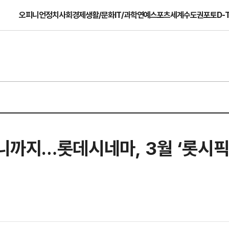
오피니언
정치
사회
경제
생활/문화
IT/과학
연예
스포츠
세계
수도권
포토
D-
까지…롯데시네마, 3월 ‘롯시픽’