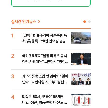
실시간 인기뉴스
1
6
[단독] 현대차·기아 자율주행 특
롯데
허, 美 등록…韓선 진보성 공방
률 
로"
2
7
국민 75.6% "탈영 의혹 안규백
"통
장관 사퇴해야"…천하람 "병적기
길"
록 즉각 공개하라"
3
8
李 "개정 형소법 안 읽어봐" 일파
치솟
만파…국민의힘 지도부 "정신세
만에
계 궁금하다"
4
9
퇴직은 50세, 연금은 65세부
[단
터?…청년, 명품·여행 대신 노후
희룡