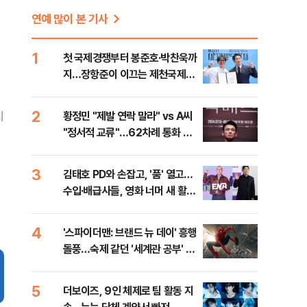
연예 많이 본 기사
1
첫 국제경쟁부터 봉준호·박찬욱까
지…장항준이 이끄는 제천국제음
악영화제 개막 준비 완료 [현장]
2
지
황정민 "제발 연락 말라" vs A씨
"정서적 교류"…62차례 통화 공
방
3
김태호 PD와 손잡고, '품' 열고…
수입·배급사들, 영화 너머 새 활로
찾는다
4
'스파이더맨: 브랜드 뉴 데이' 흥행
돌풍…숙제 같던 '세계관 공부' 덜
었다 [영화 뷰]
5
더보이즈, 9인 체제로 팀 활동 지