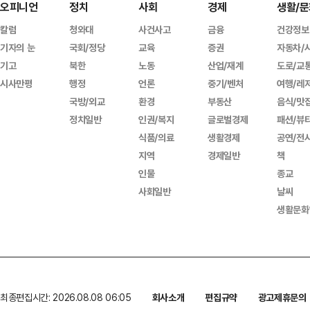
오피니언
정치
사회
경제
생활/문
칼럼
청와대
사건사고
금융
건강정보
기자의 눈
국회/정당
교육
증권
자동차/
기고
북한
노동
산업/재계
도로/교
시사만평
행정
언론
중기/벤처
여행/레
국방/외교
환경
부동산
음식/맛
정치일반
인권/복지
글로벌경제
패션/뷰
식품/의료
생활경제
공연/전
지역
경제일반
책
인물
종교
사회일반
날씨
생활문화
최종편집시간: 2026.08.08 06:05
회사소개
편집규약
광고제휴문의