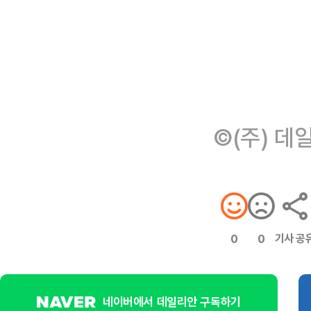
©(주) 데
기사 공
0
0
네이버에서 데일리안 구독하기