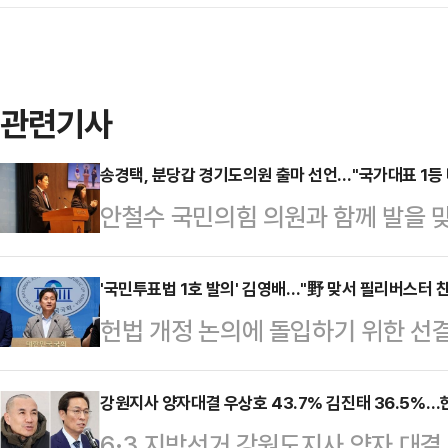
관련기사
송경택, 분당갑 경기도의원 출마 선언…"국가대표 1등 
안철수 국민의힘 의원과 함께 발을 
기도의원 선거 출마를 공식화했다.송
일 국회에서 기자회견을 열고 "오늘
'국민투표법 1호 발의' 김영배…"野 맞서 필리버스터 
헌법 개정 논의에 돌입하기 위한 선
해 이 자리에 섰다"며 "오랜 시간 
불어민주당 주도로 국회 법제사법위
가능성을 가장 가까이에서 지켜봤다"
둔 가운데, 국민의힘은 여당의 법안
강원지사 양자대결 우상호 43.7% 김진태 36.5%…
민국 어디에 내놓아도 손색없는 국가
6·3 지방선거 강원도지사 양자 대
토론)를 예고했다. 이에 해당 법안 