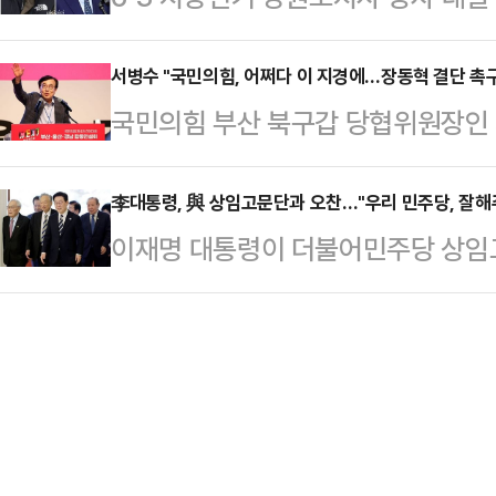
금의 현실은 녹록지 않다. 노후화된 
석과 국민의힘 소속인 현 김진태 지사
의힘을 향해 "국민 참정권을 가로막
리고 주민들이 간절히…
로 나타났다. 국회 앞 삭발 투쟁 등
서병수 "국민의힘, 어쩌다 이 지경에…장동혁 결단 촉
서겠다고 밝혔다.민주당 소속으로 차
국민의힘 부산 북구갑 당협위원장인
견인한 김 지사의 도정 운영이 지지율
원은 25일 국회에서 본지와 만나 "
"내가 몸과 마음으로 섬겨온 당"이라
로 줄어든 만큼, 격전이 지속될 것
국민 기본권을 가로막으려…
것인지 울화가 치민다"고 지적했다.서
李대통령, 與 상임고문단과 오찬…"우리 민주당, 잘해
사공정이 더퍼블릭의 의뢰로 지난 23~
이재명 대통령이 더불어민주당 상임
추정의 원칙은 누구에게나 예외 없이 
ARS(20%) 방식으로 '강원특별자
듣고, 여당인 민주당을 '우리 민주당
대한 장동혁 대표의 입장을 언급하며 
따르…
의 뜻을 전했다.이 대통령은 25일
서도 "그렇지만 정치란 책임을 감당하
간담회 모두발언에서 "고문님들을 이
은 "설령 법률로 강제되는 의무는 
반갑고 감사하다"고 말했다.이 대통
야 할 …
시적인 성과들이 조기에 나는 바람에