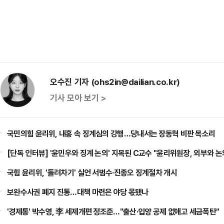
오수진 기자 (ohs2in@dailian.co.kr)
기사 모아 보기 >
국민의힘 윤리위, 내홍 속 징계심의 강행…당내서는 장동혁 비판 목소리
[단독 인터뷰] '윤민우와 징계 논의' 지목된 C교수 "윤리위원장, 외부와 논
국힘 윤리위, '돌려차기' 실언 서범수·진종오 징계절차 개시
보완수사권 폐지 진통…대책 마련은 야당 몫됐나
'경제통' 박수영, 李 세제개편 정조준…"출산·입양 공제 없애고 세금폭탄"