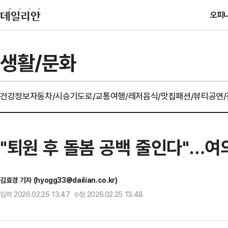
오피
생활/문화
건강정보
자동차/시승기
도로/교통
여행/레저
음식/맛집
패션/뷰티
공연
"퇴원 후 돌봄 공백 줄인다"…여
김효경 기자 (hyogg33@dailian.co.kr)
입력 2026.02.25 13:47 수정 2026.02.25 13:48