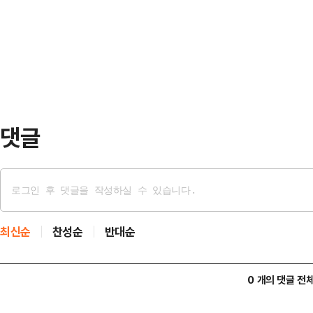
최수영 정치평론가는 김남국 대변인의
연 4%대를 넘나들던 예금금리가 불과
가했다. 그는 “대변인으로 한 달가량
시중은행들이 이처럼 …
후보군에 포함되는 흐름으로 갈 가능
집는 사례가 있었던 만큼 비슷한 전
은 대통령실 디지털소통…
댓글
최신순
찬성순
반대순
0 개의 댓글 전