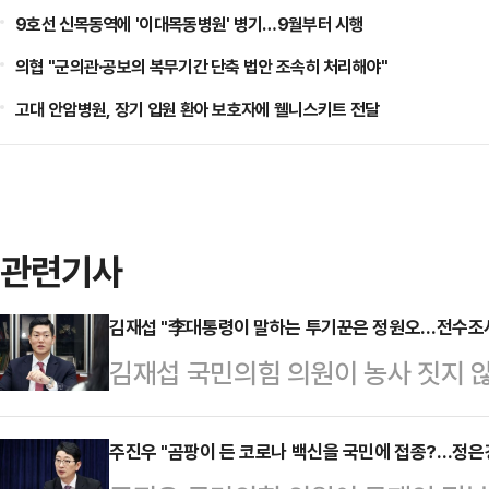
9호선 신목동역에 '이대목동병원' 병기…9월부터 시행
의협 "군의관·공보의 복무기간 단축 법안 조속히 처리해야"
고대 안암병원, 장기 입원 환아 보호자에 웰니스키트 전달
관련기사
김재섭 "李대통령이 말하는 투기꾼은 정원오…전수조사
김재섭 국민의힘 의원이 농사 짓지 
을 동원한 전수조사 및 매각을 명령
청장을 전수조사 1호 대상자로 지정
주진우 "곰팡이 든 코로나 백신을 국민에 접종?…정은경