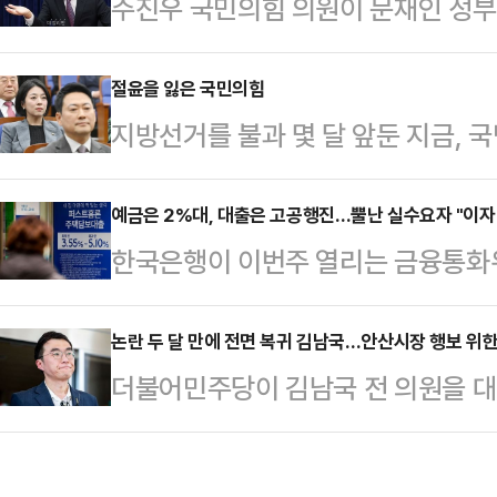
주진우 국민의힘 의원이 문재인 정부 
페이스북에 "보통 부동산과 관련해서
회분의 백신에서 곰팡이, 머리카락 
편인데, 이번에는 참 말을 잘했다"며
은경 (보건복지부) 장관은 질병청장 
절윤을 잃은 국민의힘
대상자로 지정하라"고 압박했다.김 
지방선거를 불과 몇 달 앞둔 지금,
리를 높였다.주진우 의원은 25일 페
장은 57년 경력의 영농인이거나, 이
다 강성 지지층의 눈치를 먼저 보는
번호, 접종병원을 공개하고, 접종자
등기부등본에 따르면…
론조사에서도 여당이 40% 안팎의 
예금은 2%대, 대출은 고공행진…뿔난 실수요자 "이자 
는 "곰팡이, 머리카락, 이산화규소가
한국은행이 이번주 열리는 금융통화
중반에 머무는 구도가 고착화되고 있
시킨 것은 범죄"라며 "같은 제조 공
는 전망에 무게가 실리면서, 대출 
결과가 반복되고 있다.​​정치는 결국
뗐다.이어 …
들의 시름이 깊어지고 있다.특히 예
논란 두 달 만에 전면 복귀 김남국…안산시장 행보 위한
에 있다. 그러나 현재 국민의힘은 
더불어민주당이 김남국 전 의원을 대
오르면서 예대금리차가 다시 벌어지고
안주하는 길을 선택하고 있다는 우려
지고 있다. 단순한 인선 차원을 넘어
KB국민·신한·하나·우리·NH농협 등
과민할 정도로 반…
석’이라는 해석까지 나왔다.지난 23
상품 금리는 최고 연 2.85~2.9