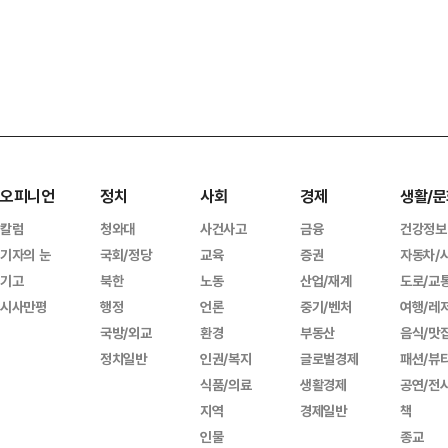
오피니언
정치
사회
경제
생활/문
칼럼
청와대
사건사고
금융
건강정보
기자의 눈
국회/정당
교육
증권
자동차/
기고
북한
노동
산업/재계
도로/교
시사만평
행정
언론
중기/벤처
여행/레
국방/외교
환경
부동산
음식/맛
정치일반
인권/복지
글로벌경제
패션/뷰
식품/의료
생활경제
공연/전
지역
경제일반
책
인물
종교