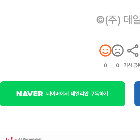
©(주) 데
기사 공
0
0
네이버에서 데일리안 구독하기