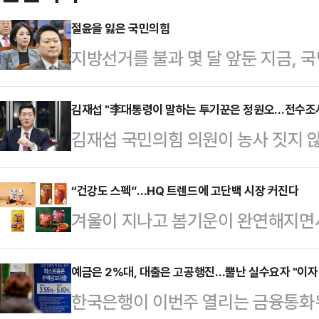
절윤을 잃은 국민의힘
지방선거를 불과 몇 달 앞둔 지금,
다 강성 지지층의 눈치를 먼저 보는
론조사에서도 여당이 40% 안팎의 
김재섭 "李대통령이 말하는 투기꾼은 정원오…전수조사
김재섭 국민의힘 의원이 농사 짓지 
중반에 머무는 구도가 고착화되고 있
을 동원한 전수조사 및 매각을 명령
결과가 반복되고 있다.​​정치는 결국
청장을 전수조사 1호 대상자로 지정
“건강도 스펙”…HQ 트렌드에 고단백 시장 커진다
에 있다. 그러나 현재 국민의힘은 
겨울이 지나고 봄기운이 완연해지면
페이스북에 "보통 부동산과 관련해서
안주하는 길을 선택하고 있다는 우려
려는 움직임이 늘고 있다.설 연휴 
편인데, 이번에는 참 말을 잘했다"며
과민할 정도로 반…
려는 수요가 커지며 건강 관리에 대
예금은 2%대, 대출은 고공행진…뿔난 실수요자 "이자 
대상자로 지정하라"고 압박했다.김 
한국은행이 이번주 열리는 금융통화
2026년 트렌드 키워드로 건강관리
장은 57년 경력의 영농인이거나, 이