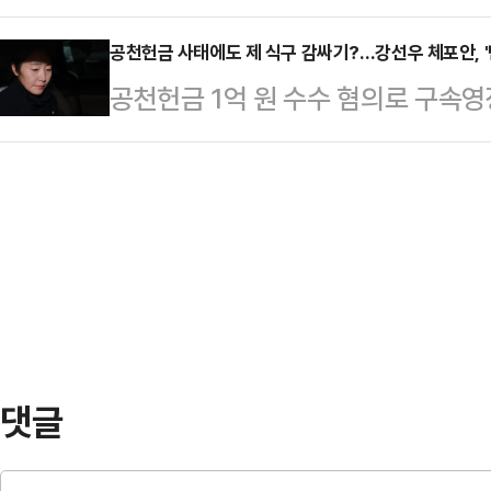
는 전망에 무게가 실리면서, 대출 
리 잡는다는 ‘건강지능(HQ, Health
등기부등본에 따르면…
들의 시름이 깊어지고 있다.특히 예
공천헌금 사태에도 제 식구 감싸기?…강선우 체포안, '
미리 파악하고 스스로 관리하려는 
공천헌금 1억 원 수수 혐의로 구속
오르면서 예대금리차가 다시 벌어지고
간편하게 식단을 관리할 수 있는 제
체포동의안이 가결됐다. 탈당했지만
KB국민·신한·하나·우리·NH농협 등
다.정식품의 …
을 감안하면 사실상 여당도 등을 돌렸
상품 금리는 최고 연 2.85~2.9
서 발생한 것으로 추측되면서, '제 
연 4%대를 넘나들던 예금금리가 불과
결을 염두에 둔 동정표가 생각보다 
시중은행들이 이처럼 …
의를 열어 강 의원에 대한 체포동의안
263명 출석에 찬성 164명, 반대 8
체포…
댓글