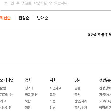
최신순
찬성순
반대순
0 개의 댓글 전
오피니언
정치
사회
경제
생활/문
칼럼
청와대
사건사고
금융
건강정보
기자의 눈
국회/정당
교육
증권
자동차/
기고
북한
노동
산업/재계
도로/교
시사만평
행정
언론
중기/벤처
여행/레