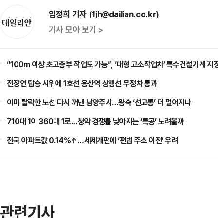
임정희 기자 (1jh@dailian.co.kr)
기사 모아 보기 >
“100m 이상 초고층부 작업도 가능”, ‘대형 고소작업차’ 특수건설기계 지
전장연 탑승 시위에 1호선 용산역 상행선 무정차 통과
이미 탈락한 노선 다시 꺼낸 남양주시…왕숙 ‘선교통’ 더 멀어지나
710대 1이 360대 1로…청약 경쟁률 낮아지는 ‘특공’ 노려볼까
전국 아파트값 0.14%↑…세제개편에 ‘편법 주소 이전’ 우려
관련기사