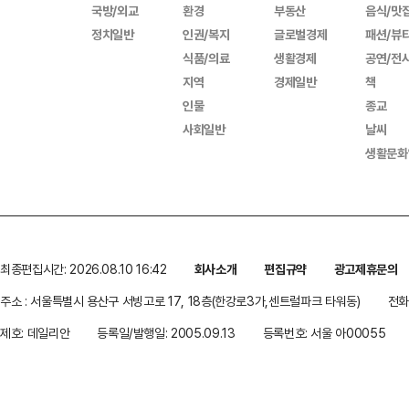
국방/외교
환경
부동산
음식/맛
정치일반
인권/복지
글로벌경제
패션/뷰
식품/의료
생활경제
공연/전
지역
경제일반
책
인물
종교
사회일반
날씨
생활문화
최종편집시간: 2026.08.10 16:42
회사소개
편집규약
광고제휴문의
주소 : 서울특별시 용산구 서빙고로 17, 18층(한강로3가,센트럴파크 타워동)
전화 
제호: 데일리안
등록일/발행일: 2005.09.13
등록번호: 서울 아00055