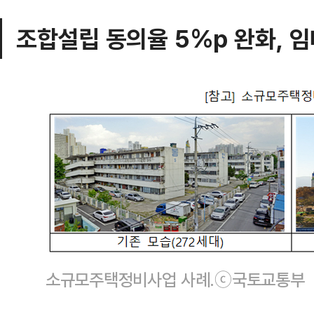
조합설립 동의율 5%p 완화, 
소규모주택정비사업 사례.ⓒ국토교통부