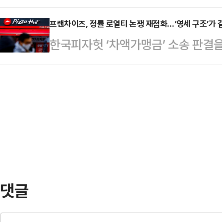
자동차(SDV)를 선보인다. 하드웨
결을 염두에 둔 동정표가 생각보다 
웨어 경쟁으로 이동하는 가운데, 최
프랜차이즈, 정률 로열티 논쟁 재점화…‘영세 구조’가 
의를 열어 강 의원에 대한 체포동의안
한국피자헛 ‘차액가맹금’ 소송 판결
직 AVP(첨단차 플랫폼) 본부에도 
263명 출석에 찬성 164명, 반대 8
둘러싼 논쟁이 다시 불붙고 있다. 
토요타코리아는 올 상반기 중 6세대 
체포…
한다는 목소리가 힘을 얻는 분위기지
출시할 예정이다. 해당 모델은 지난
면 공염불에 그칠 수 있다는 평가가
성과 사용자 경험 개선 측면에서 호평
원 민사3부는 지난 1월 한국피자헛
해 출시되는 라…
을 확정했다. 이에 피자헛은 가맹점주
법원은 가맹계약서에 관련 내용이 명
맹점주들의 손을 들어…
댓글