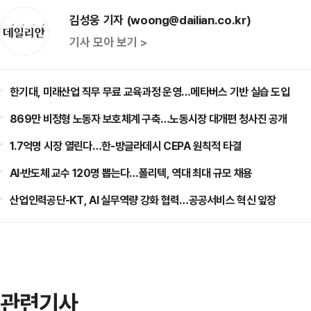
김성웅 기자 (woong@dailian.co.kr)
기사 모아 보기 >
한기대, 미래산업 직무 무료 교육과정 운영…메타버스 기반 실습 도입
869만 비정형 노동자 보호체계 구축…노동시장 대개편 청사진 공개
1.7억명 시장 열린다…한-방글라데시 CEPA 원칙적 타결
AI·반도체 교수 120명 뽑는다…폴리텍, 역대 최대 규모 채용
산업인력공단-KT, AI 실무역량 강화 협력…공공서비스 혁신 앞장
관련기사