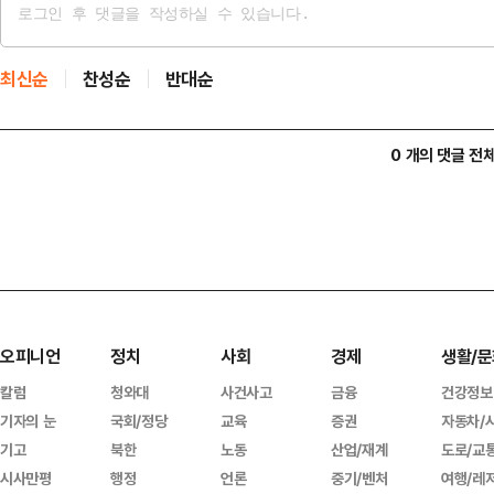
최신순
찬성순
반대순
0 개의 댓글 전
오피니언
정치
사회
경제
생활/문
칼럼
청와대
사건사고
금융
건강정보
기자의 눈
국회/정당
교육
증권
자동차/
기고
북한
노동
산업/재계
도로/교
시사만평
행정
언론
중기/벤처
여행/레