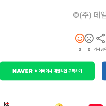
©(주) 데
기사 공
0
0
네이버에서 데일리안 구독하기