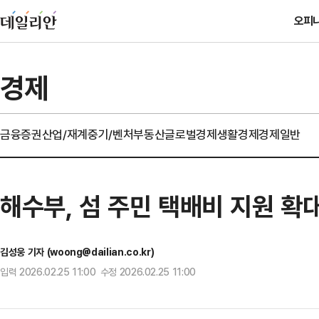
오피
경제
금융
증권
산업/재계
중기/벤처
부동산
글로벌경제
생활경제
경제일반
해수부, 섬 주민 택배비 지원 확
김성웅 기자 (woong@dailian.co.kr)
입력 2026.02.25 11:00 수정 2026.02.25 11:00