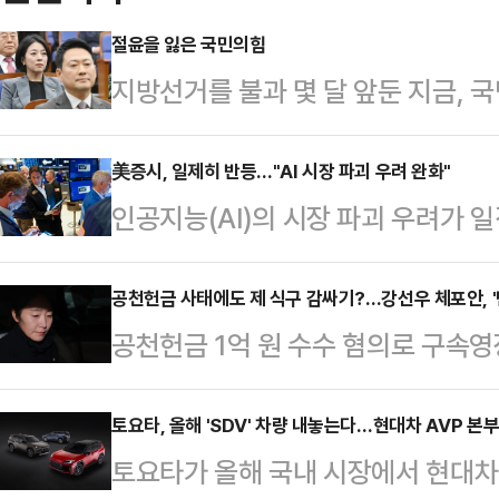
절윤을 잃은 국민의힘
지방선거를 불과 몇 달 앞둔 지금,
다 강성 지지층의 눈치를 먼저 보는
론조사에서도 여당이 40% 안팎의 
美증시, 일제히 반등…"AI 시장 파괴 우려 완화"
인공지능(AI)의 시장 파괴 우려가 
중반에 머무는 구도가 고착화되고 있
성공했다.뉴욕타임스(NYT)에 따르
결과가 반복되고 있다.​​정치는 결국
산업평균지수는 24일(현지시간) 전 거
공천헌금 사태에도 제 식구 감싸기?…강선우 체포안, '
에 있다. 그러나 현재 국민의힘은 
공천헌금 1억 원 수수 혐의로 구속
른 4만 9174.81에 장을 마쳤다.
안주하는 길을 선택하고 있다는 우려
체포동의안이 가결됐다. 탈당했지만
500지수는 52.36 포인트(0.77%
과민할 정도로 반…
을 감안하면 사실상 여당도 등을 돌렸
토요타, 올해 'SDV' 차량 내놓는다…현대차 AVP 본
닥 종합지수는 236.41(1.04%)포
토요타가 올해 국내 시장에서 현대차
서 발생한 것으로 추측되면서, '제 
마감했다.이날 미국 반도체 회사 A