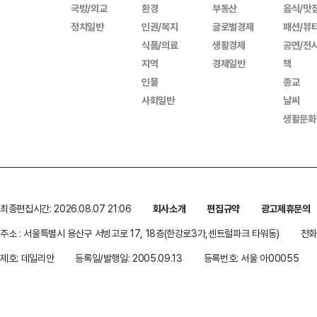
국방/외교
환경
부동산
음식/맛
정치일반
인권/복지
글로벌경제
패션/뷰
식품/의료
생활경제
공연/전
지역
경제일반
책
인물
종교
사회일반
날씨
생활문화
최종편집시간: 2026.08.07 21:06
회사소개
편집규약
광고제휴문의
주소 : 서울특별시 용산구 서빙고로 17, 18층(한강로3가,센트럴파크 타워동)
전화 
제호: 데일리안
등록일/발행일: 2005.09.13
등록번호: 서울 아00055