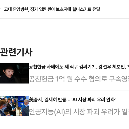
고대 안암병원, 장기 입원 환아 보호자에 웰니스키트 전달
관련기사
공천헌금 사태에도 제 식구 감싸기?…강선우 체포안, '
공천헌금 1억 원 수수 혐의로 구속
체포동의안이 가결됐다. 탈당했지만
을 감안하면 사실상 여당도 등을 돌렸
美증시, 일제히 반등…"AI 시장 파괴 우려 완화"
인공지능(AI)의 시장 파괴 우려가 
서 발생한 것으로 추측되면서, '제 
성공했다.뉴욕타임스(NYT)에 따르
결을 염두에 둔 동정표가 생각보다 