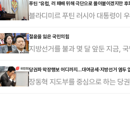
산업평균지수는 24일(현지시간) 전 거
푸틴 "유럽, 러 패배 위해 극단으로 몰아붙이겠지만 후
의를 열어 강 의원에 대한 체포동의안
블라디미르 푸틴 러시아 대통령이 우
른 4만 9174.81에 장을 마쳤다.
263명 출석에 찬성 164명, 반대 8
간) “러시아 패배를 원하는 진영은 
500지수는 52.36 포인트(0.77%
체포…
타스통신에 따르면 푸틴 대통령은 이
절윤을 잃은 국민의힘
닥 종합지수는 236.41(1.04%)포
지방선거를 불과 몇 달 앞둔 지금,
연설을 통해 “그들은 러시아에 전략적
마감했다.이날 미국 반도체 회사 A
다 강성 지지층의 눈치를 먼저 보는
원하지만 결국엔 실패할 것”이라며 
론조사에서도 여당이 40% 안팎의 
당권파 막장행보 어디까지…대여공세·지방선거 염두 없이
회할 것”이라고 말했다.그는 영국과
장동혁 지도부를 중심으로 하는 당권
중반에 머무는 구도가 고착화되고 있
려 한다는 러 대외정보국(SVR)의 
될 조짐에 국민의힘 내부의 한숨이 깊
결과가 반복되고 있다.​​정치는 결국
다른 수단을 동원하려고…
치가 장동혁 대표의 당권 유지를 위한
에 있다. 그러나 현재 국민의힘은 
갈등이 극대화되며 대여공세와 지방
안주하는 길을 선택하고 있다는 우려
감지된다. 당내 개혁파부터 중진의원
과민할 정도로 반…