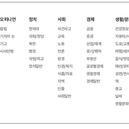
오피니언
정치
사회
경제
생활/문
칼럼
청와대
사건사고
금융
건강정보
기자의 눈
국회/정당
교육
증권
자동차/
기고
북한
노동
산업/재계
도로/교
시사만평
행정
언론
중기/벤처
여행/레
국방/외교
환경
부동산
음식/맛
정치일반
인권/복지
글로벌경제
패션/뷰
식품/의료
생활경제
공연/전
지역
경제일반
책
인물
종교
사회일반
날씨
생활문화