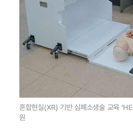
혼합현실(XR) 기반 심폐소생술 교육 ‘HE
원