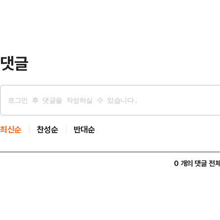
선을 내부 갈등의 궁극적인 원인으로
내고 있다.국민의힘 당권파 홍위병 
국원외당협위원장협의회…
댓글
최신순
찬성순
반대순
0 개의 댓글 전