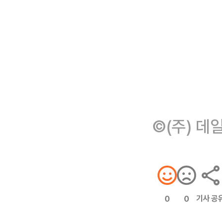
©(주) 데
기사 공
0
0